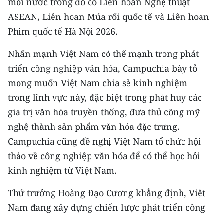
mỗi nước trong đó có Liên hoan Nghệ thuật
TIN MỚI
ASEAN, Liên hoan Múa rối quốc tế và Liên hoan
Phim quốc tế Hà Nội 2026.
TIN ĐỊA PHƯƠNG
Nhấn mạnh Việt Nam có thế mạnh trong phát
Trung du và miền núi phía Bắc
triển công nghiệp văn hóa, Campuchia bày tỏ
Đồng bằng sông Hồng
mong muốn Việt Nam chia sẻ kinh nghiệm
trong lĩnh vực này, đặc biệt trong phát huy các
Bắc Trung Bộ
giá trị văn hóa truyền thống, đưa thủ công mỹ
Duyên hải Nam Trung Bộ và Tây
nghệ thành sản phẩm văn hóa đặc trưng.
Nguyên
Campuchia cũng đề nghị Việt Nam tổ chức hội
Đông Nam Bộ
thảo về công nghiệp văn hóa để có thể học hỏi
kinh nghiệm từ Việt Nam.
Đồng bằng sông Cửu Long
Thứ trưởng Hoàng Đạo Cương khẳng định, Việt
Chuyên trang Hà Nội
Nam đang xây dựng chiến lược phát triển công
Chuyên trang TP. Hồ Chí Minh