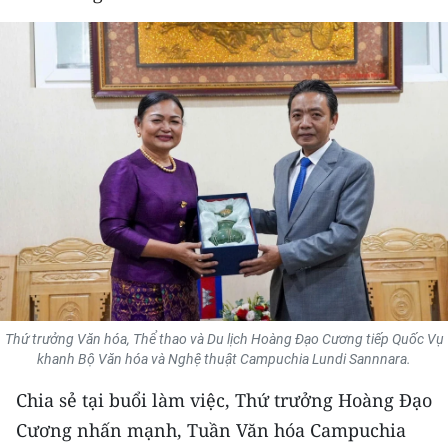
THỂ THAO
GIÁO DỤC
Y TẾ
KHOA HỌC - CÔNG NGHỆ
MÔI TRƯỜNG
BẠN ĐỌC
KIỂM CHỨNG THÔNG TIN
Thứ trưởng Văn hóa, Thể thao và Du lịch Hoàng Đạo Cương tiếp Quốc Vụ
TRI THỨC CHUYÊN SÂU
khanh Bộ Văn hóa và Nghệ thuật Campuchia Lundi Sannnara.
Chia sẻ tại buổi làm việc, Thứ trưởng Hoàng Đạo
54 DÂN TỘC VIỆT NAM
Cương nhấn mạnh, Tuần Văn hóa Campuchia