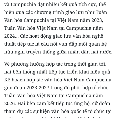
Media Pháp luật
và Campuchia đạt nhiều kết quả tích cực, thể
hiện qua các chương trình giao lưu như Tuần
Media Du lịch
Văn hóa Campuchia tại Việt Nam năm 2023,
Media Thế giới
Tuần Văn hóa Việt Nam tại Campuchia năm
2024… Các hoạt động giao lưu văn hóa nghệ
Media Thể thao
thuật tiếp tục là cầu nối vun đắp mối quan hệ
Media Giáo dục
hữu nghị truyền thống giữa nhân dân hai nước.
Media Y tế
Về phương hướng hợp tác trong thời gian tới,
hai bên thống nhất tiếp tục triển khai hiệu quả
Media Khoa học - Công nghệ
Kế hoạch hợp tác văn hóa Việt Nam-Campuchia
Media Môi trường
giai đoạn 2023-2027 trong đó phối hợp tổ chức
Ảnh
Tuần Văn hóa Việt Nam tại Campuchia năm
2026. Hai bên cam kết tiếp tục ủng hộ, cử đoàn
Infographic
tham dự các sự kiện văn hóa quốc tế tổ chức tại