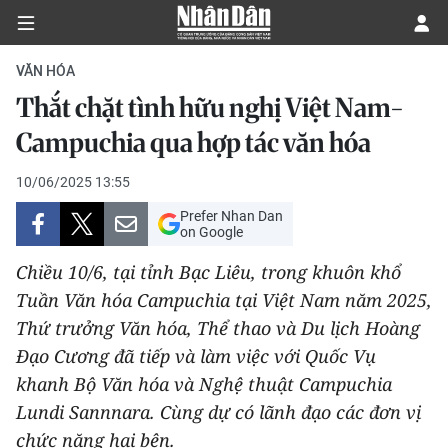
VĂN HÓA
Thắt chặt tình hữu nghị Việt Nam-
CHÍNH TRỊ
Campuchia qua hợp tác văn hóa
KINH TẾ
10/06/2025 13:55
Prefer Nhan Dan
VĂN HÓA
on Google
Chiều 10/6, tại tỉnh Bạc Liêu, trong khuôn khổ
XÃ HỘI
Tuần Văn hóa Campuchia tại Việt Nam năm 2025,
Thứ trưởng Văn hóa, Thể thao và Du lịch Hoàng
PHÁP LUẬT
Đạo Cương đã tiếp và làm việc với Quốc Vụ
DU LỊCH
khanh Bộ Văn hóa và Nghệ thuật Campuchia
Lundi Sannnara. Cùng dự có lãnh đạo các đơn vị
THẾ GIỚI
chức năng hai bên.