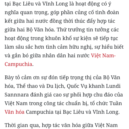
CHƯƠNG TRÌNH OCOP - MỖI XÃ
tại Bạc Liêu và Vĩnh Long là hoạt động có ý
MỘT SẢN PHẨM
nghĩa quan trọng, góp phần củng cố tình đoàn
kết giữa hai nước đồng thời thúc đẩy hợp tác
RADIO
giữa hai Bộ Văn hóa. Thứ trưởng tin tưởng các
hoạt động trong khuôn khổ sự kiện sẽ tiếp tục
MEDIA CENTER
làm sâu sắc hơn tình cảm hữu nghị, sự hiểu biết
và gắn bó giữa nhân dân hai nước
Việt Nam-
E-Magazine
Campuchia
.
Video
Bày tỏ cảm ơn sự đón tiếp trọng thị của Bộ Văn
Media Chính trị
hóa, Thể thao và Du lịch, Quốc Vụ khanh Lundi
Media Kinh tế
Sannnara đánh giá cao sự phối hợp chu đáo của
Việt Nam trong công tác chuẩn bị, tổ chức Tuần
Media Văn hóa
Văn hóa
Campuchia tại Bạc Liêu và Vĩnh Long.
Media Xã hội
Thời gian qua, hợp tác văn hóa giữa Việt Nam