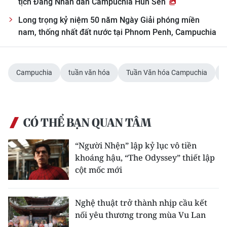
tịch Đảng Nhân dân Campuchia Hun Sen
Long trọng kỷ niệm 50 năm Ngày Giải phóng miền
nam, thống nhất đất nước tại Phnom Penh, Campuchia
Campuchia
tuần văn hóa
Tuần Văn hóa Campuchia
CÓ THỂ BẠN QUAN TÂM
“Người Nhện” lập kỷ lục vô tiền
khoáng hậu, “The Odyssey” thiết lập
cột mốc mới
Nghệ thuật trở thành nhịp cầu kết
nối yêu thương trong mùa Vu Lan