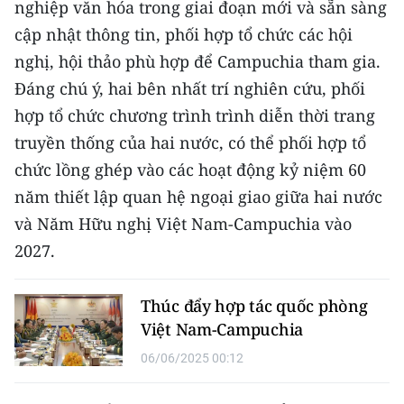
nghiệp văn hóa trong giai đoạn mới và sẵn sàng
cập nhật thông tin, phối hợp tổ chức các hội
CHUYÊN ĐỀ
nghị, hội thảo phù hợp để Campuchia tham gia.
CÁC CHUYÊN TRANG
Đáng chú ý, hai bên nhất trí nghiên cứu, phối
hợp tổ chức chương trình trình diễn thời trang
VỀ BÁO NHÂN DÂN
truyền thống của hai nước, có thể phối hợp tổ
chức lồng ghép vào các hoạt động kỷ niệm 60
THỜI NAY
năm thiết lập quan hệ ngoại giao giữa hai nước
và Năm Hữu nghị Việt Nam-Campuchia vào
NHÂN DÂN CUỐI TUẦN
2027.
NHÂN DÂN HẰNG THÁNG
Thúc đẩy hợp tác quốc phòng
MUA BÁO
Việt Nam-Campuchia
ĐỌC BÁO IN
06/06/2025 00:12