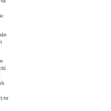
 và
ác
uận
t
an
chỉ
à
nh
ị-tư