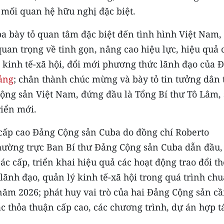
 mối quan hệ hữu nghị đặc biệt.
ba bày tỏ quan tâm đặc biệt đến tình hình Việt Nam,
quan trọng về tinh gọn, nâng cao hiệu lực, hiệu quả 
kinh tế-xã hội, đổi mới phương thức lãnh đạo của 
ảng
; chân thành chúc mừng và bày tỏ tin tưởng dân 
ộng sản Việt Nam, đứng đầu là Tổng Bí thư Tô Lâm, 
riển mới.
 cấp cao Đảng Cộng sản Cuba do đồng chí Roberto
Thường trực Ban Bí thư Đảng Cộng sản Cuba dẫn đầu,
ác cấp, triển khai hiệu quả các hoạt động trao đổi t
lãnh đạo, quản lý kinh tế-xã hội trong quá trình ch
 năm 2026; phát huy vai trò của hai Đảng Cộng sản c
c thỏa thuận cấp cao, các chương trình, dự án hợp t