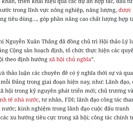
khăn, triển khai hiệu quả các dự án hợp tác, đầu tư
nước trong lĩnh vực nông nghiệp, năng lượng,
dược
hàng tiêu dùng…, góp phần nâng cao chất lượng hợp t
í Nguyễn Xuân Thắng đã đồng chủ trì Hội thảo Lý l
ảng Cộng sản hoạch định, tổ chức thực hiện các quyế
hội theo định hướng
xã hội chủ nghĩa
”.
 và thảo luận các chuyên đề có ý nghĩa thời sự và qu
 mỗi Đảng trong giai đoạn hiện nay, như: Lãnh đạo, 
xã hội trong kỷ nguyên phát triển mới; chủ trương v
inh tế nhà nước
, tư nhân, FDI; lãnh đạo công tác tha
ất nước; kinh nghiệm trong lãnh đạo cuộc đấu tranh
ác xu hướng tiêu cực trong xã hội; công tác chính tr