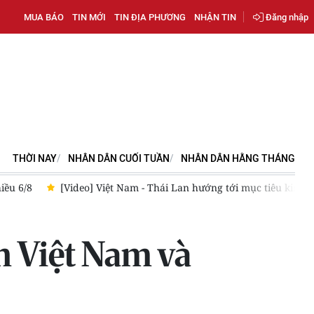
MUA BÁO
TIN MỚI
TIN ĐỊA PHƯƠNG
NHẬN TIN
Đăng nhập
THỜI NAY
NHÂN DÂN CUỐI TUẦN
NHÂN DÂN HẰNG THÁNG
ng tới mục tiêu kim ngạch thương mại đạt 50 tỷ USD
[Video] 
n Việt Nam và