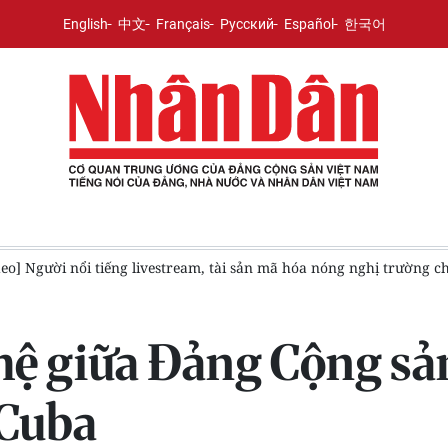
English
中文
Français
Русский
Español
한국어
a nóng nghị trường chiều 6/8
[Video] Việt Nam - Thái Lan hướ
hệ giữa Đảng Cộng sả
 Cuba