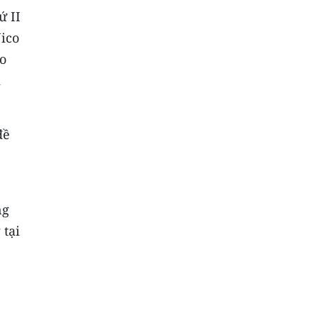
ứ II
ico
o
i
đề
ng
 tại