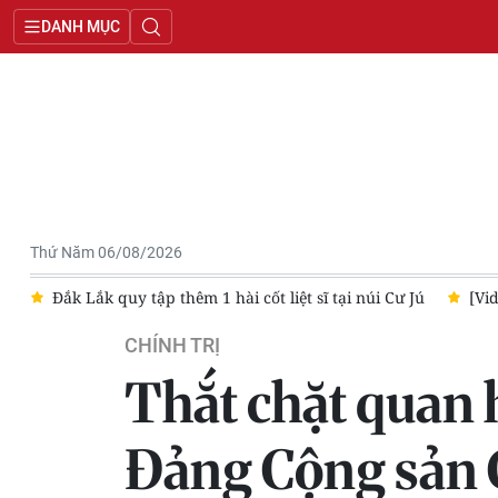
DANH MỤC
Thứ Năm 06/08/2026
ại núi Cư Jú
[Video] Người nổi tiếng livestream, tài sản mã hó
CHÍNH TRỊ
Thắt chặt quan 
Đảng Cộng sản