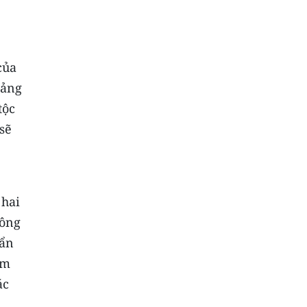
của
Đảng
tộc
sẽ
 hai
hông
uẩn
ầm
ác