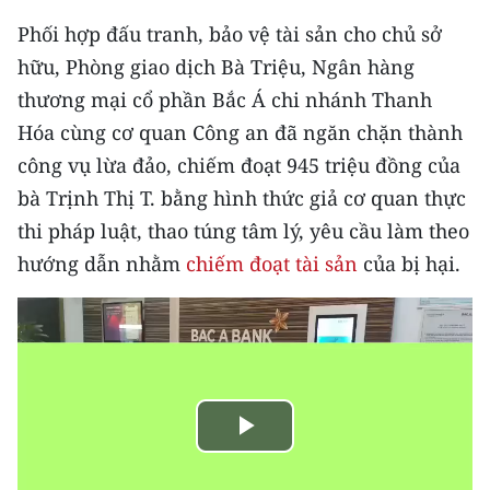
TIN MỚI
Phối hợp đấu tranh, bảo vệ tài sản cho chủ sở
hữu, Phòng giao dịch Bà Triệu, Ngân hàng
TIN ĐỊA PHƯƠNG
thương mại cổ phần Bắc Á chi nhánh Thanh
Trung du và miền núi phía Bắc
Hóa cùng cơ quan Công an đã ngăn chặn thành
công vụ lừa đảo, chiếm đoạt 945 triệu đồng của
Đồng bằng sông Hồng
bà Trịnh Thị T. bằng hình thức giả cơ quan thực
Bắc Trung Bộ
thi pháp luật, thao túng tâm lý, yêu cầu làm theo
hướng dẫn nhằm
chiếm đoạt tài sản
của bị hại.
Duyên hải Nam Trung Bộ và Tây
Nguyên
Đông Nam Bộ
Đồng bằng sông Cửu Long
Chuyên trang Hà Nội
Play
Chuyên trang TP. Hồ Chí Minh