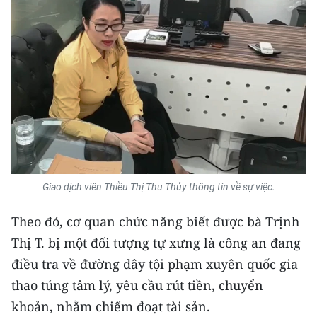
Media Pháp luật
Media Du lịch
Media Thế giới
Media Thể thao
Media Giáo dục
Media Y tế
Giao dịch viên Thiều Thị Thu Thủy thông tin về sự việc.
Media Khoa học - Công nghệ
Theo đó, cơ quan chức năng biết được bà Trịnh
Media Môi trường
Thị T. bị một đối tượng tự xưng là công an đang
Ảnh
điều tra về đường dây tội phạm xuyên quốc gia
thao túng tâm lý, yêu cầu rút tiền, chuyển
Infographic
khoản, nhằm chiếm đoạt tài sản.