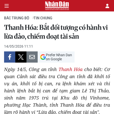
BẮC TRUNG BỘ
TIN CHUNG
Thanh Hóa: Bắt đối tượng có hành vi
CHÍNH TRỊ
lừa đảo, chiếm đoạt tài sản
KINH TẾ
14/05/2026 11:11
Prefer Nhan Dan
VĂN HÓA
on Google
Ngày 14/5, Công an tỉnh
Thanh Hóa
cho biết: Cơ
XÃ HỘI
quan Cảnh sát điều tra Công an tỉnh đã khởi tố
vụ án, khởi tố bị can, ra lệnh khám xét và thi
PHÁP LUẬT
hành lệnh bắt bị can để tạm giam Lê Thị Thảo,
DU LỊCH
sinh năm 1975 trú tại Khu đô thị Vinhome,
phường Hạc Thành, tỉnh Thanh Hóa để điều tra
THẾ GIỚI
làm rõ hành vi “Lừa đảo, chiếm đoạt tài sản".