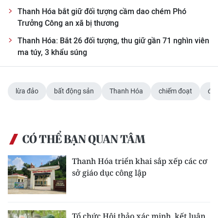
Thanh Hóa bắt giữ đối tượng cầm dao chém Phó
CHUYÊN ĐỀ
Trưởng Công an xã bị thương
Thanh Hóa: Bắt 26 đối tượng, thu giữ gần 71 nghìn viên
CÁC CHUYÊN TRANG
ma túy, 3 khẩu súng
VỀ BÁO NHÂN DÂN
lừa đảo
bất động sản
Thanh Hóa
chiếm đoạt
đất
THỜI NAY
NHÂN DÂN CUỐI TUẦN
CÓ THỂ BẠN QUAN TÂM
NHÂN DÂN HẰNG THÁNG
Thanh Hóa triển khai sắp xếp các cơ
MUA BÁO
sở giáo dục công lập
ĐỌC BÁO IN
Tổ chức Hội thảo xác minh, kết luận