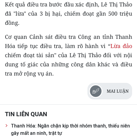
Kết quả điều tra bước đầu xác định, Lê Thị Thảo
TIN MỚI
đã "lừa" của 3 bị hại, chiếm đoạt gần 500 triệu
TIN ĐỊA PHƯƠNG
đồng.
Trung du và miền núi phía Bắc
Cơ quan Cảnh sát điều tra Công an tỉnh Thanh
Hóa tiếp tục điều tra, làm rõ hành vi “
Lừa đảo
Đồng bằng sông Hồng
chiếm đoạt tài sản" của Lê Thị Thảo đối với nội
Bắc Trung Bộ
dung tố giác của những công dân khác và điều
tra mở rộng vụ án.
Duyên hải Nam Trung Bộ và Tây
Nguyên
MAI LUẬN
Đông Nam Bộ
Đồng bằng sông Cửu Long
TIN LIÊN QUAN
Chuyên trang Hà Nội
Thanh Hóa: Ngăn chặn kịp thời nhóm thanh, thiếu niên
gây mất an ninh, trật tự
Chuyên trang TP. Hồ Chí Minh