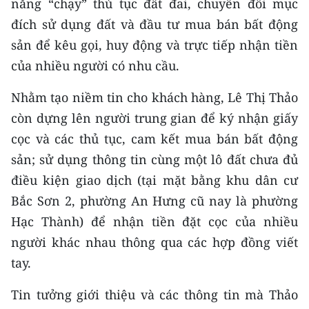
năng “chạy” thủ tục đất đai, chuyển đổi mục
CHƯƠNG TRÌNH OCOP - MỖI XÃ
MỘT SẢN PHẨM
đích sử dụng đất và đầu tư mua bán bất động
sản để kêu gọi, huy động và trực tiếp nhận tiền
của nhiều người có nhu cầu.
RADIO
Nhằm tạo niềm tin cho khách hàng, Lê Thị Thảo
MEDIA CENTER
còn dựng lên người trung gian để ký nhận giấy
E-Magazine
cọc và các thủ tục, cam kết mua bán bất động
sản; sử dụng thông tin cùng một lô đất chưa đủ
Video
điều kiện giao dịch (tại mặt bằng khu dân cư
Media Chính trị
Bắc Sơn 2, phường An Hưng cũ nay là phường
Hạc Thành) để nhận tiền đặt cọc của nhiều
Media Kinh tế
người khác nhau thông qua các hợp đồng viết
Media Văn hóa
tay.
Media Xã hội
Tin tưởng giới thiệu và các thông tin mà Thảo