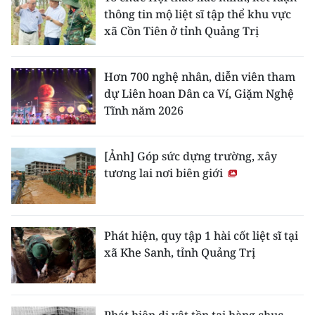
ENGLISH
thông tin mộ liệt sĩ tập thể khu vực
xã Cồn Tiên ở tỉnh Quảng Trị
中文
Hơn 700 nghệ nhân, diễn viên tham
FRANÇAIS
dự Liên hoan Dân ca Ví, Giặm Nghệ
Tĩnh năm 2026
РУССКИЙ
ESPAÑOL
[Ảnh] Góp sức dựng trường, xây
tương lai nơi biên giới
한국어
Phát hiện, quy tập 1 hài cốt liệt sĩ tại
xã Khe Sanh, tỉnh Quảng Trị
Phát hiện dị vật tồn tại hàng chục