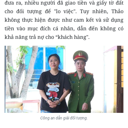
đưa ra, nhiều người đã giao tiền và giấy tờ đất
Media Pháp luật
cho đối tượng để "lo việc". Tuy nhiên, Thảo
Media Du lịch
không thực hiện được như cam kết và sử dụng
Media Thế giới
tiền vào mục đích cá nhân, dẫn đến không có
khả năng trả nợ cho “khách hàng".
Media Thể thao
Media Giáo dục
Media Y tế
Media Khoa học - Công nghệ
Media Môi trường
Ảnh
Infographic
Công an dẫn giải đối tượng.