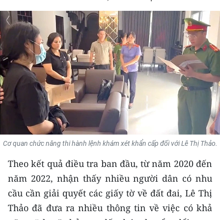
THỂ THAO
GIÁO DỤC
Y TẾ
KHOA HỌC - CÔNG NGHỆ
MÔI TRƯỜNG
BẠN ĐỌC
Cơ quan chức năng thi hành lệnh khám xét khẩn cấp đối với Lê Thị Thảo.
KIỂM CHỨNG THÔNG TIN
Theo kết quả điều tra ban đầu, từ năm 2020 đến
TRI THỨC CHUYÊN SÂU
năm 2022, nhận thấy nhiều người dân có nhu
cầu cần giải quyết các giấy tờ về đất đai, Lê Thị
54 DÂN TỘC VIỆT NAM
Thảo đã đưa ra nhiều thông tin về việc có khả