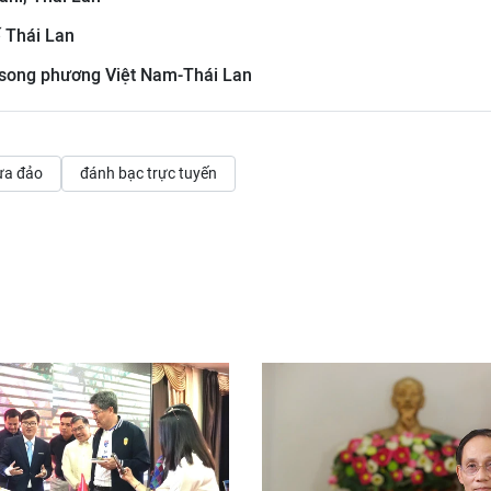
ế Thái Lan
c song phương Việt Nam-Thái Lan
ừa đảo
đánh bạc trực tuyến