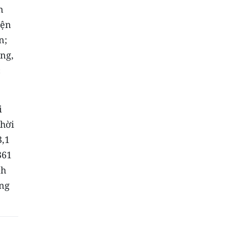
n
iện
n;
ông,
c
i
thời
3,1
361
nh
ang