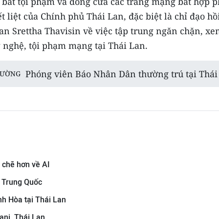
, bắt tội phạm và đóng cửa các trang mạng bất hợp 
t liệt của Chính phủ Thái Lan, đặc biệt là chỉ đạo hồ
an Srettha Thavisin về việc tập trung ngăn chặn, x
g nghệ, tội phạm mạng tại Thái Lan.
Phóng viên Báo Nhân Dân thường trú tại Thái
RƯỜNG
 chẽ hơn về AI
h Trung Quốc
nh Hòa tại Thái Lan
ani, Thái Lan