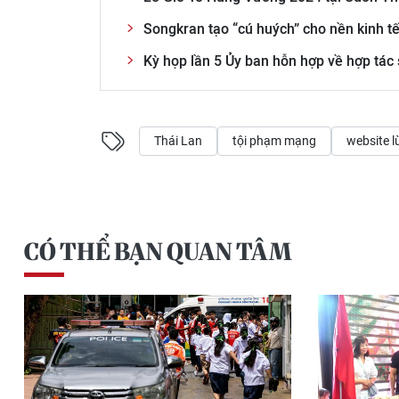
Songkran tạo “cú huých” cho nền kinh t
Kỳ họp lần 5 Ủy ban hỗn hợp về hợp tá
Thái Lan
tội phạm mạng
website l
CÓ THỂ BẠN QUAN TÂM