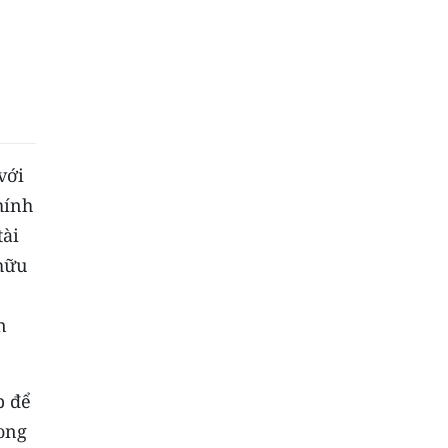
với
hính
tài
hữu
n
p để
rong