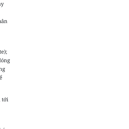
ày
hân
e);
đóng
óng
ể
 tới
,