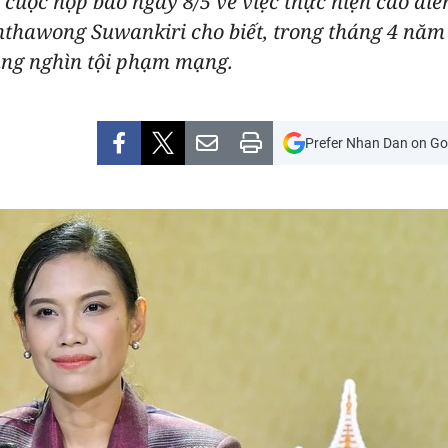
 cuộc họp báo ngày 8/5 về việc thực hiện cao đi
thawong Suwankiri cho biết, trong tháng 4 năm 
àng nghìn tội phạm mạng.
Prefer Nhan Dan on Go