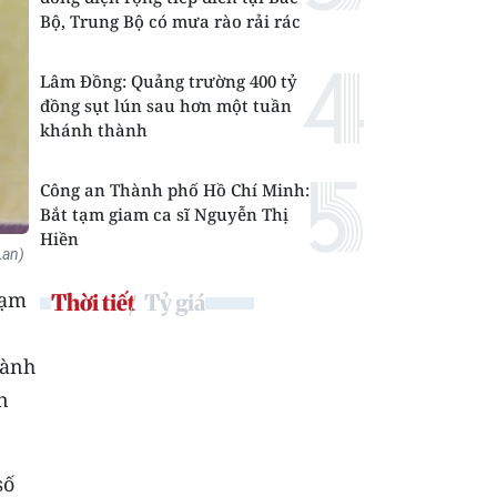
Bộ, Trung Bộ có mưa rào rải rác
Lâm Đồng: Quảng trường 400 tỷ
đồng sụt lún sau hơn một tuần
khánh thành
Công an Thành phố Hồ Chí Minh:
Bắt tạm giam ca sĩ Nguyễn Thị
Hiền
Lan)
hạm
Thời tiết
Tỷ giá
hành
n
số