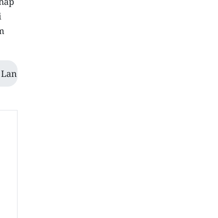
pháp
i
em
 Lan