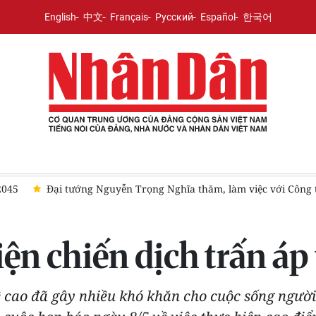
English
中文
Français
Русский
Español
한국어
ông ty Star Telecom
Campuchia nỗ lực bảo tồn động vật hoan
iện chiến dịch trấn á
cao đã gây nhiều khó khăn cho cuộc sống người