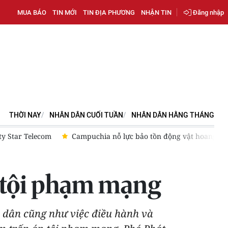
MUA BÁO
TIN MỚI
TIN ĐỊA PHƯƠNG
NHẬN TIN
Đăng nhập
THỜI NAY
NHÂN DÂN CUỐI TUẦN
NHÂN DÂN HẰNG THÁNG
g dã trước nguy cơ tuyệt chủng
Thái Lan điều tra vụ xả súng
p tội phạm mạng
 dân cũng như việc điều hành và