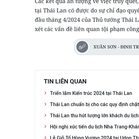
Các kết quả ấn tượng về việc truy quét
tại Thái Lan có được do sự chỉ đạo quyế
đầu tháng 4/2024 của Thủ tướng Thái L
xét các vấn đề liên quan tội phạm côn
XUÂN SƠN - ĐINH T
TIN LIÊN QUAN
Triển lãm Kiến trúc 2024 tại Thái Lan
Thái Lan chuẩn bị cho các quy định chặt
Thái Lan thu hút lượng lớn khách du lịc
Hội nghị xúc tiến du lịch Nha Trang-Khá
Lễ Giỗ Tổ Hùng Vương 2024 tại Udon Th