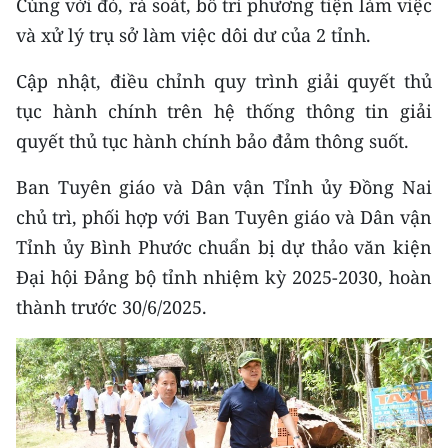
Cùng với đó, rà soát, bố trí phương tiện làm việc
TIN MỚI
và xử lý trụ sở làm việc dôi dư của 2 tỉnh.
TIN ĐỊA PHƯƠNG
Cập nhật, điều chỉnh quy trình giải quyết thủ
tục hành chính trên hệ thống thông tin giải
Trung du và miền núi phía Bắc
quyết thủ tục hành chính bảo đảm thông suốt.
Đồng bằng sông Hồng
Ban Tuyên giáo và Dân vận Tỉnh ủy Đồng Nai
Bắc Trung Bộ
chủ trì, phối hợp với Ban Tuyên giáo và Dân vận
Duyên hải Nam Trung Bộ và Tây
Tỉnh ủy Bình Phước chuẩn bị dự thảo văn kiện
Nguyên
Đại hội Đảng bộ tỉnh nhiệm kỳ 2025-2030, hoàn
thành trước 30/6/2025.
Đông Nam Bộ
Đồng bằng sông Cửu Long
Chuyên trang Hà Nội
Chuyên trang TP. Hồ Chí Minh