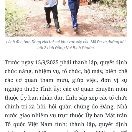
CHUYÊN ĐỀ
CÁC CHUYÊN TRANG
Lãnh đạo tỉnh Đồng Nai thị sát khu vực xây cầu Mã Đà và đường kết
VỀ BÁO NHÂN DÂN
nối 2 tỉnh Đồng Nai-Bình Phước.
THỜI NAY
Trước ngày 15/9/2025 phải thành lập, quyết định
chức năng, nhiệm vụ, tổ chức, bộ máy, biên chế
NHÂN DÂN CUỐI TUẦN
các cơ quan tham mưu, giúp việc, đơn vị sự
NHÂN DÂN HẰNG THÁNG
nghiệp thuộc Tỉnh ủy; các cơ quan chuyên môn
thuộc Ủy ban nhân dân tỉnh; sắp xếp các tổ chức
MUA BÁO
chính trị-xã hội, hội quần chúng do Đảng, Nhà
nước giao nhiệm vụ trực thuộc Ủy ban Mặt trận
ĐỌC BÁO IN
Tổ quốc Việt Nam tỉnh; thành lập, quyết định