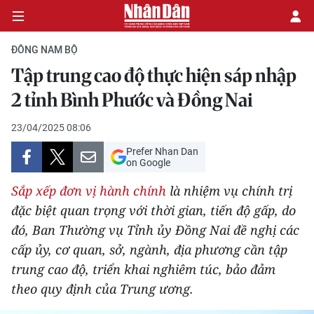
ĐÔNG NAM BỘ
Tập trung cao độ thực hiện sáp nhập
CHÍNH TRỊ
2 tỉnh Bình Phước và Đồng Nai
KINH TẾ
23/04/2025 08:06
Prefer Nhan Dan
VĂN HÓA
on Google
Sắp xếp đơn vị hành chính
là nhiệm vụ chính trị
XÃ HỘI
đặc biệt quan trọng với thời gian, tiến độ gấp, do
đó, Ban Thường vụ Tỉnh ủy Đồng Nai đề nghị các
PHÁP LUẬT
cấp ủy, cơ quan, sở, ngành, địa phương cần tập
DU LỊCH
trung cao độ, triển khai nghiêm túc, bảo đảm
theo quy định của Trung ương.
THẾ GIỚI