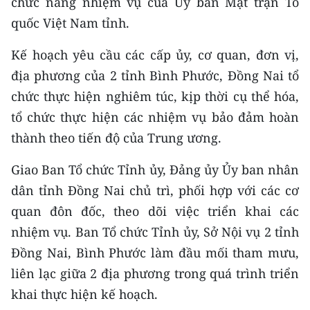
chức năng nhiệm vụ của Ủy ban Mặt trận Tổ
ENGLISH
quốc Việt Nam tỉnh.
中文
Kế hoạch yêu cầu các cấp ủy, cơ quan, đơn vị,
địa phương của 2 tỉnh Bình Phước, Đồng Nai tổ
FRANÇAIS
chức thực hiện nghiêm túc, kịp thời cụ thể hóa,
РУССКИЙ
tổ chức thực hiện các nhiệm vụ bảo đảm hoàn
thành theo tiến độ của Trung ương.
ESPAÑOL
Giao Ban Tổ chức Tỉnh ủy, Đảng ủy Ủy ban nhân
한국어
dân tỉnh Đồng Nai chủ trì, phối hợp với các cơ
quan đôn đốc, theo dõi việc triển khai các
nhiệm vụ. Ban Tổ chức Tỉnh ủy, Sở Nội vụ 2 tỉnh
Đồng Nai, Bình Phước làm đầu mối tham mưu,
liên lạc giữa 2 địa phương trong quá trình triển
khai thực hiện kế hoạch.