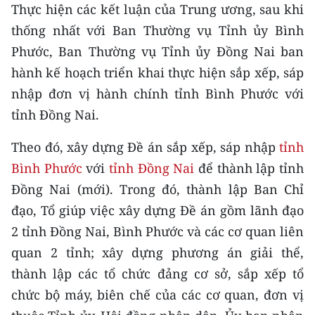
CHƯƠNG TRÌNH OCOP - MỖI XÃ
Thực hiện các kết luận của Trung ương, sau khi
MỘT SẢN PHẨM
thống nhất với Ban Thường vụ Tỉnh ủy Bình
Phước, Ban Thường vụ Tỉnh ủy Đồng Nai ban
RADIO
hành kế hoạch triển khai thực hiện sắp xếp, sáp
nhập đơn vị hành chính tỉnh Bình Phước với
MEDIA CENTER
tỉnh Đồng Nai.
E-Magazine
Theo đó, xây dựng Đề án sắp xếp, sáp nhập
tỉnh
Video
Bình Phước
với
tỉnh Đồng Nai
để thành lập tỉnh
Đồng Nai (mới). Trong đó, thành lập Ban Chỉ
Media Chính trị
đạo, Tổ giúp việc xây dựng Đề án gồm lãnh đạo
Media Kinh tế
2 tỉnh Đồng Nai, Bình Phước và các cơ quan liên
quan 2 tỉnh; xây dựng phương án giải thể,
Media Văn hóa
thành lập các tổ chức đảng cơ sở, sắp xếp tổ
Media Xã hội
chức bộ máy, biên chế của các cơ quan, đơn vị