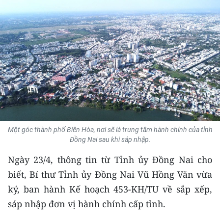
THỂ THAO
GIÁO DỤC
Y TẾ
KHOA HỌC - CÔNG NGHỆ
MÔI TRƯỜNG
BẠN ĐỌC
Một góc thành phố Biên Hòa, nơi sẽ là trung tâm hành chính của tỉnh
Đồng Nai sau khi sáp nhập.
KIỂM CHỨNG THÔNG TIN
Ngày 23/4, thông tin từ Tỉnh ủy Đồng Nai cho
biết, Bí thư Tỉnh ủy Đồng Nai Vũ Hồng Văn vừa
TRI THỨC CHUYÊN SÂU
ký, ban hành Kế hoạch 453-KH/TU về sắp xếp,
54 DÂN TỘC VIỆT NAM
sáp nhập đơn vị hành chính cấp tỉnh.