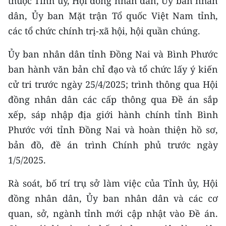
thuộc Tỉnh ủy, Hội đồng nhân dân, Ủy ban nhân
Media Pháp luật
dân, Ủy ban Mặt trận Tổ quốc Việt Nam tỉnh,
Media Du lịch
các tổ chức chính trị-xã hội, hội quần chúng.
Media Thế giới
Ủy ban nhân dân tỉnh Đồng Nai và Bình Phước
ban hành văn bản chỉ đạo và tổ chức lấy ý kiến
Media Thể thao
cử tri trước ngày 25/4/2025; trình thông qua Hội
Media Giáo dục
đồng nhân dân các cấp thông qua Đề án sắp
xếp, sáp nhập địa giới hành chính tỉnh Bình
Media Y tế
Phước với tỉnh Đồng Nai và hoàn thiện hồ sơ,
Media Khoa học - Công nghệ
bản đồ, đề án trình Chính phủ trước ngày
1/5/2025.
Media Môi trường
Ảnh
Rà soát, bố trí trụ sở làm việc của Tỉnh ủy, Hội
đồng nhân dân, Ủy ban nhân dân và các cơ
Infographic
quan, sở, ngành tỉnh mới cập nhật vào Đề án.