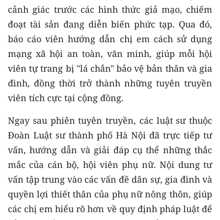
cảnh giác trước các hình thức giả mạo, chiếm
TIN MỚI
đoạt tài sản đang diễn biến phức tạp. Qua đó,
TIN ĐỊA PHƯƠNG
báo cáo viên hướng dẫn chị em cách sử dụng
mạng xã hội an toàn, văn minh, giúp mỗi hội
Trung du và miền núi phía Bắc
viên tự trang bị "lá chắn" bảo vệ bản thân và gia
Đồng bằng sông Hồng
đình, đồng thời trở thành những tuyên truyền
viên tích cực tại cộng đồng.
Bắc Trung Bộ
Ngay sau phiên tuyên truyền, các luật sư thuộc
Duyên hải Nam Trung Bộ và Tây
Nguyên
Đoàn Luật sư thành phố Hà Nội đã trực tiếp tư
vấn, hướng dẫn và giải đáp cụ thể những thắc
Đông Nam Bộ
mắc của cán bộ, hội viên phụ nữ. Nội dung tư
Đồng bằng sông Cửu Long
vấn tập trung vào các vấn đề dân sự, gia đình và
quyền lợi thiết thân của phụ nữ nông thôn, giúp
Chuyên trang Hà Nội
các chị em hiểu rõ hơn về quy định pháp luật để
Chuyên trang TP. Hồ Chí Minh