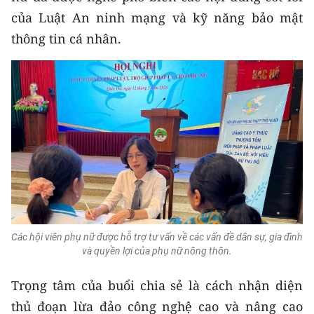
Media Pháp luật
của Luật An ninh mạng và kỹ năng bảo mật
Media Du lịch
thông tin cá nhân.
Media Thế giới
Media Thể thao
Media Giáo dục
Media Y tế
Media Khoa học - Công nghệ
Media Môi trường
Các hội viên phụ nữ được hỗ trợ tư vấn về các vấn đề dân sự, gia đình
Ảnh
và quyền lợi của phụ nữ nông thôn.
Infographic
Trọng tâm của buổi chia sẻ là cách nhận diện
thủ đoạn lừa đảo công nghệ cao và nâng cao