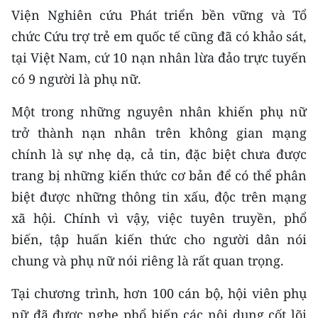
CHƯƠNG TRÌNH OCOP - MỖI XÃ
Viện Nghiên cứu Phát triển bền vững và Tổ
MỘT SẢN PHẨM
chức Cứu trợ trẻ em quốc tế cũng đã có khảo sát,
tại Việt Nam, cứ 10 nạn nhân lừa đảo trực tuyến
RADIO
có 9 người là phụ nữ.
MEDIA CENTER
Một trong những nguyên nhân khiến phụ nữ
trở thành nạn nhân trên không gian mạng
E-Magazine
chính là sự nhẹ dạ, cả tin, đặc biệt chưa được
Video
trang bị những kiến thức cơ bản để có thể phân
biệt được những thông tin xấu, độc trên mạng
Media Chính trị
xã hội. Chính vì vậy, việc tuyên truyền, phổ
Media Kinh tế
biến, tập huấn kiến thức cho người dân nói
chung và phụ nữ nói riêng là rất quan trọng.
Media Văn hóa
Tại chương trình, hơn 100 cán bộ, hội viên phụ
Media Xã hội
nữ đã được nghe phổ biến các nội dung cốt lõi