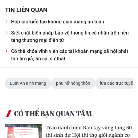
ENGLISH
TIN LIÊN QUAN
中文
Hợp tác kiến tạo không gian mạng an toàn
Siết chặt biện pháp bảo vệ thông tin cá nhân trên nền
FRANÇAIS
tảng thương mại điện tử
РУССКИЙ
Có thể khóa vĩnh viễn các tài khoản mạng xã hội phát
tán tin giả, tin sai sự thật
ESPAÑOL
한국어
Luật An ninh mạng
phụ nữ nông thôn
lừa đảo trực tuyến
CÓ THỂ BẠN QUAN TÂM
Trao danh hiệu Bàn tay vàng tặng 60
thí sinh dự Hội thi thợ giỏi ngành cơ