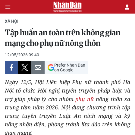
XÃ HỘI
Tập huấn an toàn trên không gian
CHÍNH TRỊ
mạng cho phụ nữ nông thôn
KINH TẾ
12/05/2026 09:49
Prefer Nhan Dan
VĂN HÓA
on Google
Ngày 12/5, Hội Liên hiệp Phụ nữ thành phố Hà
XÃ HỘI
Nội tổ chức Hội nghị tuyên truyền pháp luật và
trợ giúp pháp lý cho nhóm
phụ nữ
nông thôn xa
PHÁP LUẬT
trung tâm năm 2026. Nội dung chương trình tập
DU LỊCH
trung tuyên truyền Luật An ninh mạng và kỹ
năng nhận diện, phòng tránh lừa đảo trên không
THẾ GIỚI
gian mạng.