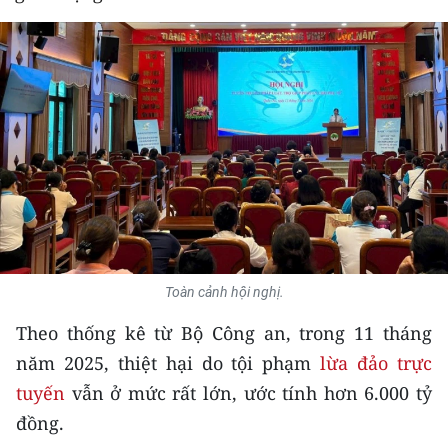
THỂ THAO
GIÁO DỤC
Y TẾ
KHOA HỌC - CÔNG NGHỆ
MÔI TRƯỜNG
BẠN ĐỌC
Toàn cảnh hội nghị.
KIỂM CHỨNG THÔNG TIN
Theo thống kê từ Bộ Công an, trong 11 tháng
TRI THỨC CHUYÊN SÂU
năm 2025, thiệt hại do tội phạm
lừa đảo trực
tuyến
vẫn ở mức rất lớn, ước tính hơn 6.000 tỷ
54 DÂN TỘC VIỆT NAM
đồng.