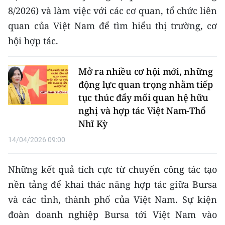
ENGLISH
8/2026) và làm việc với các cơ quan, tổ chức liên
quan của Việt Nam để tìm hiểu thị trường, cơ
中文
hội hợp tác.
FRANÇAIS
Mở ra nhiều cơ hội mới, những
РУССКИЙ
động lực quan trọng nhằm tiếp
tục thúc đẩy mối quan hệ hữu
ESPAÑOL
nghị và hợp tác Việt Nam-Thổ
Nhĩ Kỳ
한국어
14/04/2026 09:00
Những kết quả tích cực từ chuyến công tác tạo
nền tảng để khai thác năng hợp tác giữa Bursa
và các tỉnh, thành phố của Việt Nam. Sự kiện
đoàn doanh nghiệp Bursa tới Việt Nam vào