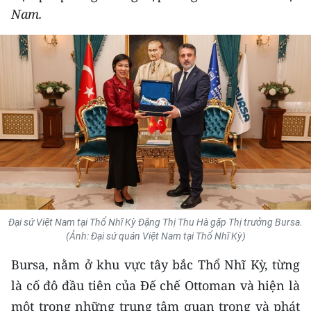
Nam.
THỂ THAO
GIÁO DỤC
Y TẾ
KHOA HỌC - CÔNG NGHỆ
MÔI TRƯỜNG
BẠN ĐỌC
KIỂM CHỨNG THÔNG TIN
Đại sứ Việt Nam tại Thổ Nhĩ Kỳ Đặng Thị Thu Hà gặp Thị trưởng Bursa.
(Ảnh: Đại sứ quán Việt Nam tại Thổ Nhĩ Kỳ)
TRI THỨC CHUYÊN SÂU
Bursa, nằm ở khu vực tây bắc Thổ Nhĩ Kỳ, từng
54 DÂN TỘC VIỆT NAM
là cố đô đầu tiên của Đế chế Ottoman và hiện là
một trong những trung tâm quan trọng và phát