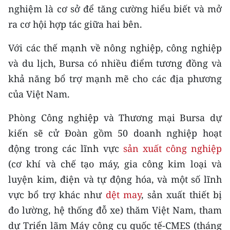
nghiệm là cơ sở để tăng cường hiểu biết và mở
CHUYÊN ĐỀ
ra cơ hội hợp tác giữa hai bên.
CÁC CHUYÊN TRANG
Với các thế mạnh về nông nghiệp, công nghiệp
và du lịch, Bursa có nhiều điểm tương đồng và
khả năng bổ trợ mạnh mẽ cho các địa phương
VỀ BÁO NHÂN DÂN
của Việt Nam.
THỜI NAY
Phòng Công nghiệp và Thương mại Bursa dự
NHÂN DÂN CUỐI TUẦN
kiến sẽ cử Đoàn gồm 50 doanh nghiệp hoạt
động trong các lĩnh vực
sản xuất công nghiệp
NHÂN DÂN HẰNG THÁNG
(cơ khí và chế tạo máy, gia công kim loại và
MUA BÁO
luyện kim, điện và tự động hóa, và một số lĩnh
vực bổ trợ khác như
dệt may
, sản xuất thiết bị
ĐỌC BÁO IN
đo lường, hệ thống đỗ xe) thăm Việt Nam, tham
dự Triển lãm Máy công cụ quốc tế-CMES (tháng