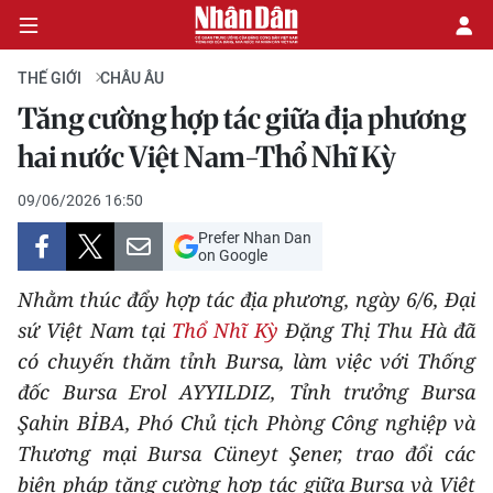
THẾ GIỚI
CHÂU ÂU
Tăng cường hợp tác giữa địa phương
CHÍNH TRỊ
hai nước Việt Nam-Thổ Nhĩ Kỳ
KINH TẾ
09/06/2026 16:50
Prefer Nhan Dan
VĂN HÓA
on Google
Nhằm thúc đẩy hợp tác địa phương, ngày 6/6, Đại
XÃ HỘI
sứ Việt Nam tại
Thổ Nhĩ Kỳ
Đặng Thị Thu Hà đã
có chuyến thăm tỉnh Bursa, làm việc với Thống
PHÁP LUẬT
đốc Bursa Erol AYYILDIZ, Tỉnh trưởng Bursa
DU LỊCH
Şahin BİBA, Phó Chủ tịch Phòng Công nghiệp và
Thương mại Bursa Cüneyt Şener, trao đổi các
THẾ GIỚI
biện pháp tăng cường hợp tác giữa Bursa và Việt