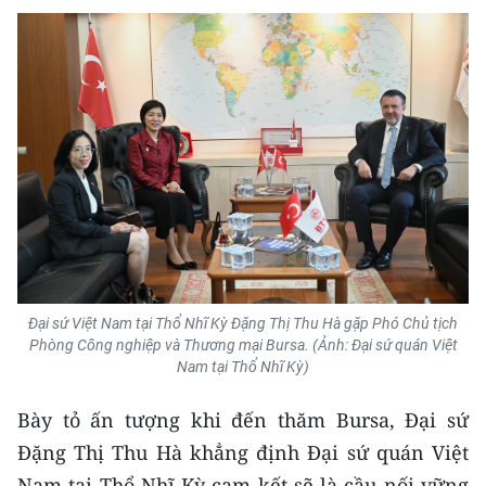
Media Pháp luật
Media Du lịch
Media Thế giới
Media Thể thao
Media Giáo dục
Media Y tế
Media Khoa học - Công nghệ
Đại sứ Việt Nam tại Thổ Nhĩ Kỳ Đặng Thị Thu Hà gặp Phó Chủ tịch
Media Môi trường
Phòng Công nghiệp và Thương mại Bursa. (Ảnh: Đại sứ quán Việt
Nam tại Thổ Nhĩ Kỳ)
Ảnh
Bày tỏ ấn tượng khi đến thăm Bursa, Đại sứ
Infographic
Đặng Thị Thu Hà khẳng định Đại sứ quán Việt
Nam tại Thổ Nhĩ Kỳ cam kết sẽ là cầu nối vững