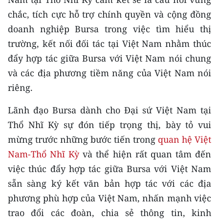
TIN MỚI
chắc, tích cực hỗ trợ chính quyền và cộng đồng
doanh nghiệp Bursa trong việc tìm hiểu thị
TIN ĐỊA PHƯƠNG
trường, kết nối đối tác tại Việt Nam nhằm thúc
Trung du và miền núi phía Bắc
đẩy hợp tác giữa Bursa với Việt Nam nói chung
và các địa phương tiềm năng của Việt Nam nói
Đồng bằng sông Hồng
riêng.
Bắc Trung Bộ
Lãnh đạo Bursa dành cho Đại sứ Việt Nam tại
Duyên hải Nam Trung Bộ và Tây
Thổ Nhĩ Kỳ sự đón tiếp trọng thị, bày tỏ vui
Nguyên
mừng trước những bước tiến trong
quan hệ Việt
Đông Nam Bộ
Nam-Thổ Nhĩ Kỳ
và thể hiện rất quan tâm đến
việc thúc đẩy hợp tác giữa Bursa với Việt Nam
Đồng bằng sông Cửu Long
sẵn sàng ký kết văn bản hợp tác với các địa
Chuyên trang Hà Nội
phương phù hợp của Việt Nam, nhấn mạnh việc
trao đổi các đoàn, chia sẻ thông tin, kinh
Chuyên trang TP. Hồ Chí Minh