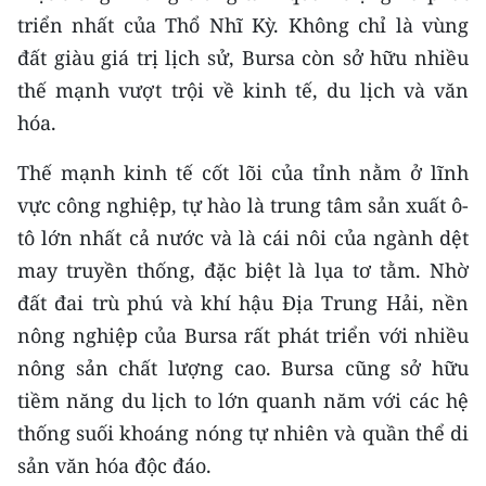
CHƯƠNG TRÌNH OCOP - MỖI XÃ
triển nhất của Thổ Nhĩ Kỳ. Không chỉ là vùng
MỘT SẢN PHẨM
đất giàu giá trị lịch sử, Bursa còn sở hữu nhiều
thế mạnh vượt trội về kinh tế, du lịch và văn
RADIO
hóa.
MEDIA CENTER
Thế mạnh kinh tế cốt lõi của tỉnh nằm ở lĩnh
vực công nghiệp, tự hào là trung tâm sản xuất ô-
E-Magazine
tô lớn nhất cả nước và là cái nôi của ngành dệt
Video
may truyền thống, đặc biệt là lụa tơ tằm. Nhờ
đất đai trù phú và khí hậu Địa Trung Hải, nền
Media Chính trị
nông nghiệp của Bursa rất phát triển với nhiều
Media Kinh tế
nông sản chất lượng cao. Bursa cũng sở hữu
tiềm năng du lịch to lớn quanh năm với các hệ
Media Văn hóa
thống suối khoáng nóng tự nhiên và quần thể di
Media Xã hội
sản văn hóa độc đáo.