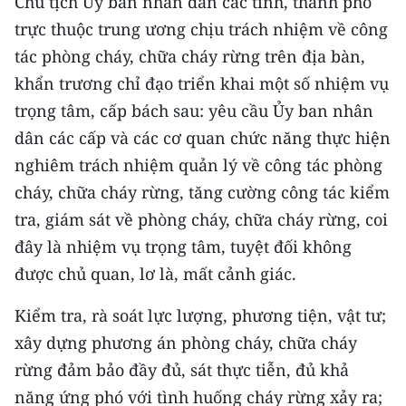
Chủ tịch Ủy ban nhân dân các tỉnh, thành phố
TIN MỚI
trực thuộc trung ương chịu trách nhiệm về công
tác phòng cháy, chữa cháy rừng trên địa bàn,
TIN ĐỊA PHƯƠNG
khẩn trương chỉ đạo triển khai một số nhiệm vụ
Trung du và miền núi phía Bắc
trọng tâm, cấp bách sau: yêu cầu Ủy ban nhân
dân các cấp và các cơ quan chức năng thực hiện
Đồng bằng sông Hồng
nghiêm trách nhiệm quản lý về công tác phòng
Bắc Trung Bộ
cháy, chữa cháy rừng, tăng cường công tác kiểm
tra, giám sát về phòng cháy, chữa cháy rừng, coi
Duyên hải Nam Trung Bộ và Tây
Nguyên
đây là nhiệm vụ trọng tâm, tuyệt đối không
được chủ quan, lơ là, mất cảnh giác.
Đông Nam Bộ
Kiểm tra, rà soát lực lượng, phương tiện, vật tư;
Đồng bằng sông Cửu Long
xây dựng phương án phòng cháy, chữa cháy
Chuyên trang Hà Nội
rừng đảm bảo đầy đủ, sát thực tiễn, đủ khả
năng ứng phó với tình huống cháy rừng xảy ra;
Chuyên trang TP. Hồ Chí Minh