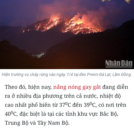
THỂ THAO
GIÁO DỤC
Y TẾ
KHOA HỌC - CÔNG NGHỆ
MÔI TRƯỜNG
Hiện trường vụ cháy rừng vào ngày 7/4 tại đèo Prenn-Đà Lạt, Lâm Đồng.
BẠN ĐỌC
Theo đó, hiện nay,
nắng nóng gay gắt
đang diễn
KIỂM CHỨNG THÔNG TIN
ra ở nhiều địa phương trên cả nước, nhiệt độ
0
0
cao nhất phổ biến từ 37
C đến 39
C, có nơi trên
TRI THỨC CHUYÊN SÂU
0
40
C, đặc biệt là tại các tỉnh khu vực Bắc Bộ,
54 DÂN TỘC VIỆT NAM
Trung Bộ và Tây Nam Bộ.