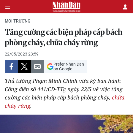
MÔI TRƯỜNG
Tăng cường các biện pháp cấp bách
CHÍNH TRỊ
phòng cháy, chữa cháy rừng
KINH TẾ
22/05/2023 23:59
Prefer Nhan Dan
VĂN HÓA
on Google
Thủ tướng Phạm Minh Chính vừa ký ban hành
XÃ HỘI
Công điện số 441/CĐ-TTg ngày 22/5 về việc tăng
cường các biện pháp cấp bách phòng cháy,
chữa
PHÁP LUẬT
cháy rừng
.
DU LỊCH
THẾ GIỚI