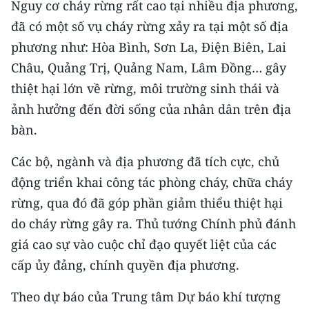
Nguy cơ cháy rừng rất cao tại nhiều địa phương,
CHƯƠNG TRÌNH OCOP - MỖI XÃ
MỘT SẢN PHẨM
đã có một số vụ cháy rừng xảy ra tại một số địa
phương như: Hòa Bình, Sơn La, Điện Biên, Lai
Châu, Quảng Trị, Quảng Nam, Lâm Đồng… gây
RADIO
thiệt hại lớn về rừng, môi trường sinh thái và
MEDIA CENTER
ảnh hưởng đến đời sống của nhân dân trên địa
bàn.
E-Magazine
Các bộ, ngành và địa phương đã tích cực, chủ
Video
động triển khai công tác phòng cháy, chữa cháy
Media Chính trị
rừng, qua đó đã góp phần giảm thiểu thiệt hại
do cháy rừng gây ra. Thủ tướng Chính phủ đánh
Media Kinh tế
giá cao sự vào cuộc chỉ đạo quyết liệt của các
Media Văn hóa
cấp ủy đảng, chính quyền địa phương.
Media Xã hội
Theo dự báo của Trung tâm Dự báo khí tượng