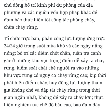
chủ động bố trí kinh phí dự phòng của địa
CHUYÊN ĐỀ
phương và các nguồn vốn hợp pháp khác để
đảm bảo thực hiện tốt công tác phòng cháy,
CÁC CHUYÊN TRANG
chữa cháy rừng.
Tổ chức trực ban, phân công lực lượng ứng trực
VỀ BÁO NHÂN DÂN
24/24 giờ trong suốt mùa khô và các ngày nắng
THỜI NAY
nóng; bố trí các điểm chốt chặn, tuần tra canh
gác ở những khu vực trọng điểm dễ xảy ra cháy
NHÂN DÂN CUỐI TUẦN
rừng, kiểm soát chặt chẽ người ra vào những
NHÂN DÂN HẰNG THÁNG
khu vực rừng có nguy cơ cháy rừng cao; kịp thời
phát hiện điểm cháy, huy động lực lượng tham
MUA BÁO
gia khống chế và dập tắt cháy rừng trong thời
gian ngắn nhất, không để xảy ra cháy lớn; thực
ĐỌC BÁO IN
hiện nghiêm túc chế độ báo cáo, bảo đảm đầy