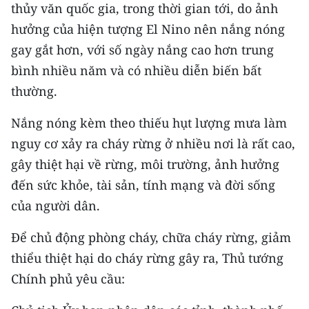
Media Pháp luật
thủy văn quốc gia, trong thời gian tới, do ảnh
hưởng của hiện tượng El Nino nên nắng nóng
Media Du lịch
gay gắt hơn, với số ngày nắng cao hơn trung
Media Thế giới
bình nhiều năm và có nhiều diễn biến bất
thường.
Media Thể thao
Nắng nóng kèm theo thiếu hụt lượng mưa làm
Media Giáo dục
nguy cơ xảy ra cháy rừng ở nhiều nơi là rất cao,
Media Y tế
gây thiệt hại về rừng, môi trường, ảnh hưởng
đến sức khỏe, tài sản, tính mạng và đời sống
Media Khoa học - Công nghệ
của người dân.
Media Môi trường
Để chủ động phòng cháy, chữa cháy rừng, giảm
Ảnh
thiểu thiệt hại do cháy rừng gây ra, Thủ tướng
Chính phủ yêu cầu:
Infographic