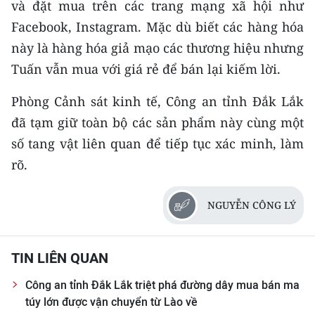
và đặt mua trên các trang mạng xã hội như
Media Pháp luật
Facebook, Instagram. Mặc dù biết các hàng hóa
Media Du lịch
này là hàng hóa giả mạo các thương hiệu nhưng
Media Thế giới
Tuấn vẫn mua với giá rẻ để bán lại kiếm lời.
Media Thể thao
Phòng Cảnh sát kinh tế, Công an tỉnh Đắk Lắk
đã tạm giữ toàn bộ các sản phẩm này cùng một
Media Giáo dục
số tang vật liên quan để tiếp tục xác minh, làm
Media Y tế
rõ.
Media Khoa học - Công nghệ
NGUYỄN CÔNG LÝ
Media Môi trường
Ảnh
TIN LIÊN QUAN
Infographic
Công an tỉnh Đắk Lắk triệt phá đường dây mua bán ma
túy lớn được vận chuyển từ Lào về