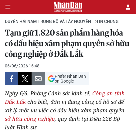
DUYÊN HẢI NAM TRUNG BỘ VÀ TÂY NGUYÊN
TIN CHUNG
Tạm giữ 1.820 sản phẩm hàng hóa
CHÍNH TRỊ
có dấu hiệu xâm phạm quyền sở hữu
công nghiệp ở Đắk Lắk
KINH TẾ
06/06/2026 16:48
VĂN HÓA
Prefer Nhan Dan
on Google
XÃ HỘI
Ngày 6/6, Phòng Cảnh sát kinh tế,
Công an tỉnh
PHÁP LUẬT
Đắk Lắk
cho biết, đơn vị đang củng cố hồ sơ để
xử lý một vụ việc có dấu hiệu xâm phạm quyền
DU LỊCH
sở hữu công nghiệp
, quy định tại Điều 226 Bộ
luật Hình sự.
THẾ GIỚI