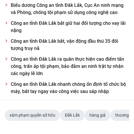
TIN MỚI
Biểu dương Công an tỉnh Đắk Lắk, Cục An ninh mạng
và Phòng, chống tội phạm sử dụng công nghệ cao
TIN ĐỊA PHƯƠNG
Công an tỉnh Đắk Lắk bắt giữ hai đối tượng cho vay lãi
nặng
Trung du và miền núi phía Bắc
Công an tỉnh Đắk Lắk bắt, vận động đầu thú 35 đối
Đồng bằng sông Hồng
tượng truy nã
Công an tỉnh Đắk Lắk ra quân thực hiện cao điểm tấn
Bắc Trung Bộ
công, trấn áp tội phạm, bảo đảm an ninh trật tự nhân
Duyên hải Nam Trung Bộ và Tây
các ngày lễ lớn
Nguyên
Công an tỉnh Đắk Lắk nhanh chóng ổn định tổ chức bộ
máy, bắt tay ngay vào công việc sau sáp nhập
Đông Nam Bộ
Đồng bằng sông Cửu Long
xâm phạm quyền sở hữu
Đắk Lắk
hàng giả
thương hi
Chuyên trang Hà Nội
Chuyên trang TP. Hồ Chí Minh