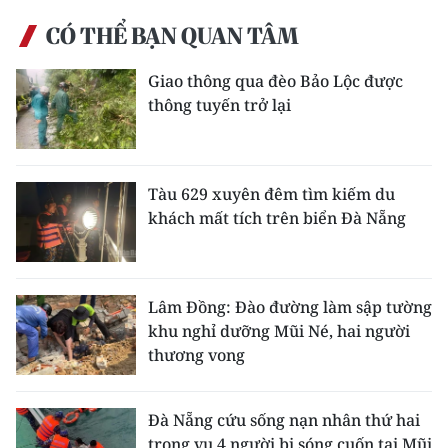
CÓ THỂ BẠN QUAN TÂM
CHUYÊN ĐỀ
Giao thông qua đèo Bảo Lộc được
CÁC CHUYÊN TRANG
thông tuyến trở lại
VỀ BÁO NHÂN DÂN
Tàu 629 xuyên đêm tìm kiếm du
THỜI NAY
khách mất tích trên biển Đà Nẵng
NHÂN DÂN CUỐI TUẦN
NHÂN DÂN HẰNG THÁNG
Lâm Đồng: Đào đường làm sập tường
khu nghỉ dưỡng Mũi Né, hai người
MUA BÁO
thương vong
ĐỌC BÁO IN
Đà Nẵng cứu sống nạn nhân thứ hai
trong vụ 4 người bị sóng cuốn tại Mũi