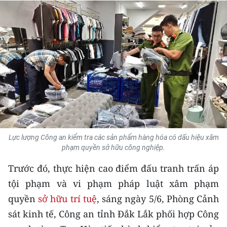
THỂ THAO
GIÁO DỤC
Y TẾ
KHOA HỌC - CÔNG NGHỆ
MÔI TRƯỜNG
BẠN ĐỌC
Lực lượng Công an kiểm tra các sản phẩm hàng hóa có dấu hiệu xâm
phạm quyền sở hữu công nghiệp.
KIỂM CHỨNG THÔNG TIN
Trước đó, thực hiện cao điểm đấu tranh trấn áp
TRI THỨC CHUYÊN SÂU
tội phạm và vi phạm pháp luật xâm phạm
quyền
sở hữu trí tuệ
, sáng ngày 5/6, Phòng Cảnh
54 DÂN TỘC VIỆT NAM
sát kinh tế, Công an tỉnh Đắk Lắk phối hợp Công