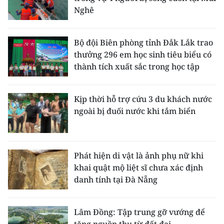
ENGLISH
Nghê
中文
Bộ đội Biên phòng tỉnh Đắk Lắk trao
FRANÇAIS
thưởng 296 em học sinh tiêu biểu có
thành tích xuất sắc trong học tập
РУССКИЙ
Kịp thời hỗ trợ cứu 3 du khách nước
ESPAÑOL
ngoài bị đuối nước khi tắm biển
한국어
Phát hiện di vật là ảnh phụ nữ khi
khai quật mộ liệt sĩ chưa xác định
danh tính tại Đà Nẵng
Lâm Đồng: Tập trung gỡ vướng để