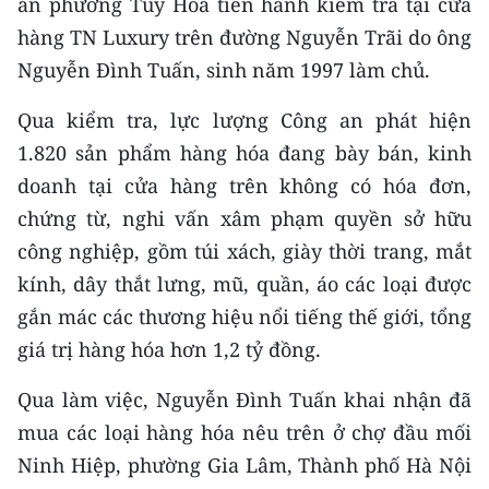
an phường Tuy Hòa tiến hành kiểm tra tại cửa
CHƯƠNG TRÌNH OCOP - MỖI XÃ
MỘT SẢN PHẨM
hàng TN Luxury trên đường Nguyễn Trãi do ông
Nguyễn Đình Tuấn, sinh năm 1997 làm chủ.
RADIO
Qua kiểm tra, lực lượng Công an phát hiện
1.820 sản phẩm hàng hóa đang bày bán, kinh
MEDIA CENTER
doanh tại cửa hàng trên không có hóa đơn,
E-Magazine
chứng từ, nghi vấn xâm phạm quyền sở hữu
công nghiệp, gồm túi xách, giày thời trang, mắt
Video
kính, dây thắt lưng, mũ, quần, áo các loại được
Media Chính trị
gắn mác các thương hiệu nổi tiếng thế giới, tổng
giá trị hàng hóa hơn 1,2 tỷ đồng.
Media Kinh tế
Qua làm việc, Nguyễn Đình Tuấn khai nhận đã
Media Văn hóa
mua các loại hàng hóa nêu trên ở chợ đầu mối
Media Xã hội
Ninh Hiệp, phường Gia Lâm, Thành phố Hà Nội