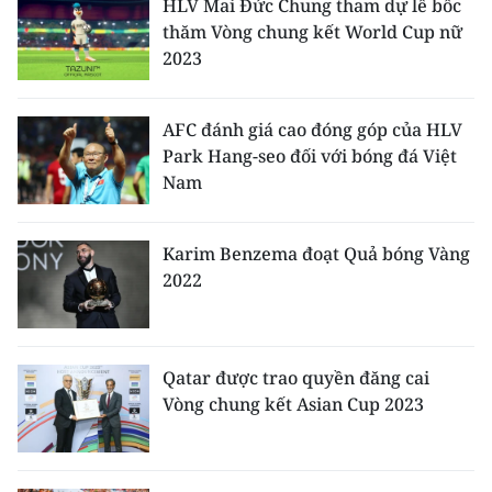
HLV Mai Đức Chung tham dự lễ bốc
thăm Vòng chung kết World Cup nữ
CHUYÊN ĐỀ
2023
CÁC CHUYÊN TRANG
AFC đánh giá cao đóng góp của HLV
Park Hang-seo đối với bóng đá Việt
VỀ BÁO NHÂN DÂN
Nam
THỜI NAY
Karim Benzema đoạt Quả bóng Vàng
NHÂN DÂN CUỐI TUẦN
2022
NHÂN DÂN HẰNG THÁNG
Qatar được trao quyền đăng cai
MUA BÁO
Vòng chung kết Asian Cup 2023
ĐỌC BÁO IN