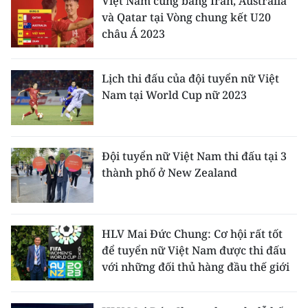
Việt Nam cùng bảng Iran, Australia
TIN MỚI
và Qatar tại Vòng chung kết U20
châu Á 2023
TIN ĐỊA PHƯƠNG
Trung du và miền núi phía Bắc
Lịch thi đấu của đội tuyển nữ Việt
Nam tại World Cup nữ 2023
Đồng bằng sông Hồng
Bắc Trung Bộ
Đội tuyển nữ Việt Nam thi đấu tại 3
Duyên hải Nam Trung Bộ và Tây
thành phố ở New Zealand
Nguyên
Đông Nam Bộ
HLV Mai Đức Chung: Cơ hội rất tốt
Đồng bằng sông Cửu Long
để tuyển nữ Việt Nam được thi đấu
với những đối thủ hàng đầu thế giới
Chuyên trang Hà Nội
Chuyên trang TP. Hồ Chí Minh