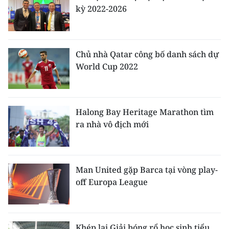
CHƯƠNG TRÌNH OCOP - MỖI XÃ
kỳ 2022-2026
MỘT SẢN PHẨM
RADIO
Chủ nhà Qatar công bố danh sách dự
World Cup 2022
MEDIA CENTER
E-Magazine
Halong Bay Heritage Marathon tìm
Video
ra nhà vô địch mới
Media Chính trị
Media Kinh tế
Man United gặp Barca tại vòng play-
off Europa League
Media Văn hóa
Media Xã hội
Khép lại Giải bóng rổ học sinh tiểu