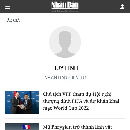
TÁC GIẢ
CHÍNH TRỊ
KINH TẾ
VĂN HÓA
HUY LINH
NHÂN DÂN ĐIỆN TỬ
XÃ HỘI
Chủ tịch VFF tham dự Hội nghị
PHÁP LUẬT
thượng đỉnh FIFA và dự khán khai
mạc World Cup 2022
DU LỊCH
THẾ GIỚI
Mũ Phrygian trở thành linh vật