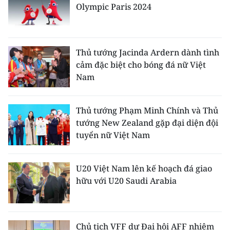
Olympic Paris 2024
THỂ THAO
GIÁO DỤC
Thủ tướng Jacinda Ardern dành tình
Y TẾ
cảm đặc biệt cho bóng đá nữ Việt
Nam
KHOA HỌC - CÔNG NGHỆ
Thủ tướng Phạm Minh Chính và Thủ
MÔI TRƯỜNG
tướng New Zealand gặp đại diện đội
tuyển nữ Việt Nam
BẠN ĐỌC
KIỂM CHỨNG THÔNG TIN
U20 Việt Nam lên kế hoạch đá giao
hữu với U20 Saudi Arabia
TRI THỨC CHUYÊN SÂU
54 DÂN TỘC VIỆT NAM
Chủ tịch VFF dự Đại hội AFF nhiệm