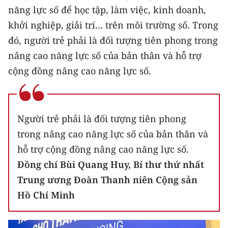
năng lực số để học tập, làm việc, kinh doanh,
TIN MỚI
khởi nghiệp, giải trí… trên môi trường số. Trong
TIN ĐỊA PHƯƠNG
đó, người trẻ phải là đối tượng tiên phong trong
nâng cao năng lực số của bản thân và hỗ trợ
Trung du và miền núi phía Bắc
cộng đồng nâng cao năng lực số.
Đồng bằng sông Hồng
Bắc Trung Bộ
Người trẻ phải là đối tượng tiên phong
Duyên hải Nam Trung Bộ và Tây
trong nâng cao năng lực số của bản thân và
Nguyên
hỗ trợ cộng đồng nâng cao năng lực số.
Đông Nam Bộ
Đồng chí Bùi Quang Huy, Bí thư thứ nhất
Trung ương Đoàn Thanh niên Cộng sản
Đồng bằng sông Cửu Long
Hồ Chí Minh
Chuyên trang Hà Nội
Chuyên trang TP. Hồ Chí Minh