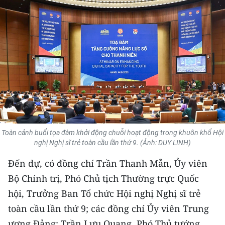
THỂ THAO
GIÁO DỤC
Y TẾ
KHOA HỌC - CÔNG NGHỆ
MÔI TRƯỜNG
BẠN ĐỌC
Toàn cảnh buổi tọa đàm khởi động chuỗi hoạt động trong khuôn khổ Hội
nghị Nghị sĩ trẻ toàn cầu lần thứ 9. (Ảnh: DUY LINH)
KIỂM CHỨNG THÔNG TIN
Đến dự, có đồng chí Trần Thanh Mẫn, Ủy viên
Bộ Chính trị, Phó Chủ tịch Thường trực Quốc
TRI THỨC CHUYÊN SÂU
hội, Trưởng Ban Tổ chức Hội nghị Nghị sĩ trẻ
54 DÂN TỘC VIỆT NAM
toàn cầu lần thứ 9; các đồng chí Ủy viên Trung
ương Đảng: Trần Lưu Quang, Phó Thủ tướng