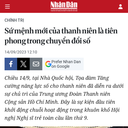
CHÍNH TRỊ
Sứ mệnh mới của thanh niên là tiên
CHÍNH TRỊ
phong trong chuyển đổi số
KINH TẾ
14/09/2023 12:10
Prefer Nhan Dan
VĂN HÓA
on Google
Chiều 14/9, tại Nhà Quốc hội, Tọa đàm Tăng
XÃ HỘI
cường năng lực số cho thanh niên đã diễn ra dưới
sự chủ trì của Trung ương Đoàn Thanh niên
PHÁP LUẬT
Cộng sản Hồ Chí Minh. Đây là sự kiện đầu tiên
DU LỊCH
khởi động chuỗi hoạt động trong khuôn khổ Hội
nghị Nghị sĩ trẻ toàn cầu lần thứ 9.
THẾ GIỚI