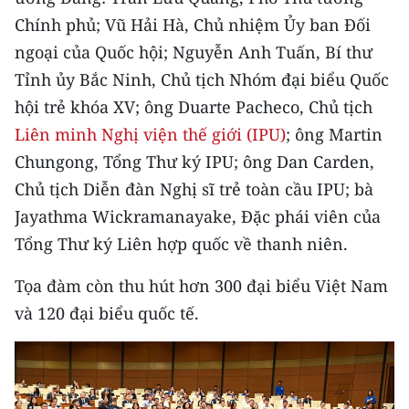
CHƯƠNG TRÌNH OCOP - MỖI XÃ
Chính phủ; Vũ Hải Hà, Chủ nhiệm Ủy ban Đối
MỘT SẢN PHẨM
ngoại của Quốc hội; Nguyễn Anh Tuấn, Bí thư
Tỉnh ủy Bắc Ninh, Chủ tịch Nhóm đại biểu Quốc
RADIO
hội trẻ khóa XV; ông Duarte Pacheco, Chủ tịch
MEDIA CENTER
Liên minh Nghị viện thế giới (IPU)
; ông Martin
Chungong, Tổng Thư ký IPU; ông Dan Carden,
E-Magazine
Chủ tịch Diễn đàn Nghị sĩ trẻ toàn cầu IPU; bà
Jayathma Wickramanayake, Đặc phái viên của
Video
Tổng Thư ký Liên hợp quốc về thanh niên.
Media Chính trị
Tọa đàm còn thu hút hơn 300 đại biểu Việt Nam
Media Kinh tế
và 120 đại biểu quốc tế.
Media Văn hóa
Media Xã hội