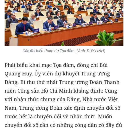
Media Pháp luật
Media Du lịch
Media Thế giới
Media Thể thao
Các đại biểu tham dự Tọa đàm. (Ảnh: DUY LINH)
Media Giáo dục
Phát biểu khai mạc Tọa đàm, đồng chí Bùi
Media Y tế
Quang Huy, Ủy viên dự khuyết Trung ương
Media Khoa học - Công nghệ
Đảng, Bí thư thứ nhất Trung ương Đoàn Thanh
niên Cộng sản Hồ Chí Minh khẳng định: Cùng
Media Môi trường
với nhận thức chung của Đảng, Nhà nước Việt
Ảnh
Nam, Trung ương Đoàn xác định chuyển đổi số
Infographic
trước hết là chuyển đổi về nhận thức. Muốn
chuyển đổi số cần có những công dân có đầy đủ