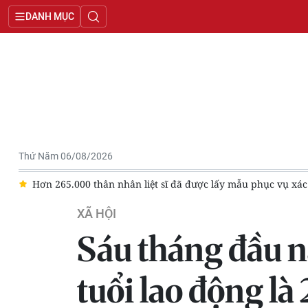
DANH MỤC
Thứ Năm 06/08/2026
ã được lấy mẫu phục vụ xác định danh tính
Hưng Yên có 63 ngh
XÃ HỘI
Sáu tháng đầu n
tuổi lao động l