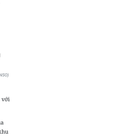
 NSO)
I
 với
ủa
 khu