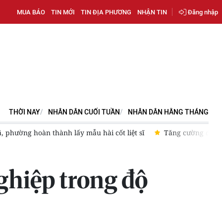
MUA BÁO
TIN MỚI
TIN ĐỊA PHƯƠNG
NHẬN TIN
Đăng nhập
THỜI NAY
NHÂN DÂN CUỐI TUẦN
NHÂN DÂN HẰNG THÁNG
t sĩ
Tăng cường đối thoại, tháo gỡ khó khăn cho người lao 
ghiệp trong độ