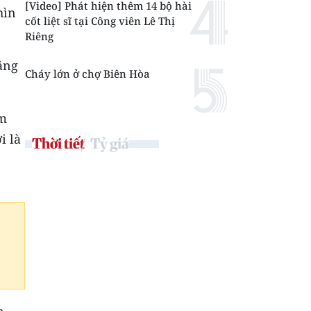
[Video] Phát hiện thêm 14 bộ hài
hìn
cốt liệt sĩ tại Công viên Lê Thị
Riêng
tăng
Cháy lớn ở chợ Biên Hòa
ảm
i là
Thời tiết
Tỷ giá