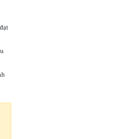
đạt
ệu
nh