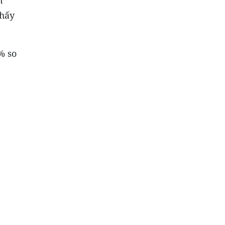
n
thấy
% so