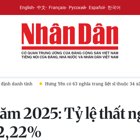
English
中文
Français
Русский
Español
한국어
ĩa trang liệt sĩ thuộc 34 xã, phường hoàn thành lấy mẫu hài cốt liệ
ăm 2025: Tỷ lệ thất n
à 2,22%