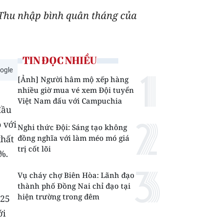
 Thu nhập bình quân tháng của
TIN ĐỌC NHIỀU
ogle
[Ảnh] Người hâm mộ xếp hàng
nhiều giờ mua vé xem Đội tuyển
Việt Nam đấu với Campuchia
đầu
o với
Nghi thức Đội: Sáng tạo không
thất
đồng nghĩa với làm méo mó giá
trị cốt lõi
2%.
Vụ cháy chợ Biên Hòa: Lãnh đạo
thành phố Đồng Nai chỉ đạo tại
hiện trường trong đêm
025
ới