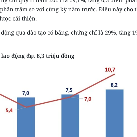
ứng chỉ quý II năm 2025 là 29,1%, tăng 0,3 điểm phầ
 phần trăm so với cùng kỳ năm trước. Điều này cho 
ược cải thiện.
 động qua đào tạo có bằng, chứng chỉ là 29%, tăng 1
 lao động
đạt
8,3 triệu đồng