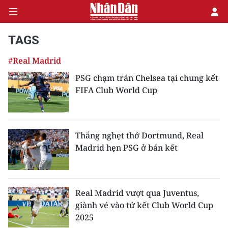
TAGS
#Real Madrid
CHÍNH TRỊ
PSG chạm trán Chelsea tại chung kết
FIFA Club World Cup
KINH TẾ
VĂN HÓA
Thắng nghẹt thở Dortmund, Real
XÃ HỘI
Madrid hẹn PSG ở bán kết
PHÁP LUẬT
DU LỊCH
Real Madrid vượt qua Juventus,
giành vé vào tứ kết Club World Cup
THẾ GIỚI
2025