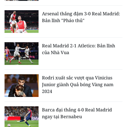
CHƯƠNG TRÌNH OCOP - MỖI XÃ
MỘT SẢN PHẨM
Arsenal thắng đậm 3-0 Real Madrid:
Bản lĩnh "Pháo thủ"
RADIO
MEDIA CENTER
Real Madrid 2-1 Atletico: Bản lĩnh
của Nhà Vua
E-Magazine
Video
Rodri xuất sắc vượt qua Vinicius
Media Chính trị
Junior giành Quả bóng Vàng nam
2024
Media Kinh tế
Media Văn hóa
Barca đại thắng 4-0 Real Madrid
ngay tại Bernabeu
Media Xã hội