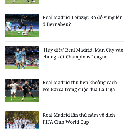
CHUYÊN ĐỀ
Real Madrid-Leipzig: Bò đỏ vùng lên
ở Bernabeu?
CÁC CHUYÊN TRANG
VỀ BÁO NHÂN DÂN
'Hủy diệt' Real Madrid, Man City vào
chung kết Champions League
THỜI NAY
NHÂN DÂN CUỐI TUẦN
Real Madrid thu hẹp khoảng cách
NHÂN DÂN HẰNG THÁNG
với Barca trong cuộc đua La Liga
MUA BÁO
ĐỌC BÁO IN
Real Madrid lần thứ năm vô địch
FIFA Club World Cup