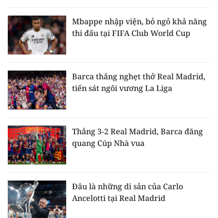
THỂ THAO
Mbappe nhập viện, bỏ ngỏ khả năng
thi đấu tại FIFA Club World Cup
GIÁO DỤC
Y TẾ
Barca thắng nghẹt thở Real Madrid,
KHOA HỌC - CÔNG NGHỆ
tiến sát ngôi vương La Liga
MÔI TRƯỜNG
BẠN ĐỌC
Thắng 3-2 Real Madrid, Barca đăng
quang Cúp Nhà vua
KIỂM CHỨNG THÔNG TIN
TRI THỨC CHUYÊN SÂU
Đâu là những di sản của Carlo
Ancelotti tại Real Madrid
54 DÂN TỘC VIỆT NAM