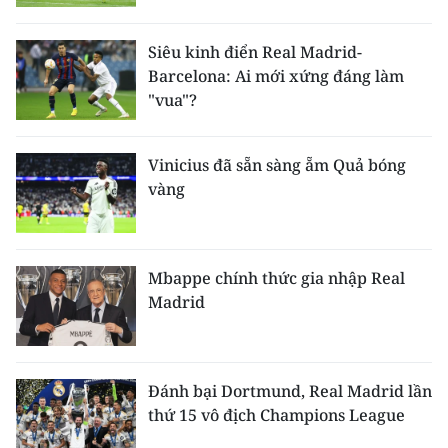
Media Pháp luật
Media Du lịch
Siêu kinh điển Real Madrid-
Barcelona: Ai mới xứng đáng làm
Media Thế giới
"vua"?
Media Thể thao
Vinicius đã sẵn sàng ẵm Quả bóng
Media Giáo dục
vàng
Media Y tế
Media Khoa học - Công nghệ
Mbappe chính thức gia nhập Real
Madrid
Media Môi trường
Ảnh
Đánh bại Dortmund, Real Madrid lần
Infographic
thứ 15 vô địch Champions League