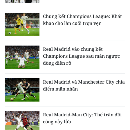
TIN MỚI
Chung kết Champions League: Khát
TIN ĐỊA PHƯƠNG
khao cho lần cuối trọn vẹn
Trung du và miền núi phía Bắc
Đồng bằng sông Hồng
Real Madrid vào chung kết
Champions League sau màn ngược
Bắc Trung Bộ
dòng điên rồ
Duyên hải Nam Trung Bộ và Tây
Nguyên
Real Madrid và Manchester City chia
điểm mãn nhãn
Đông Nam Bộ
Đồng bằng sông Cửu Long
Real Madrid-Man City: Thế trận đôi
Chuyên trang Hà Nội
công nảy lửa
Chuyên trang TP. Hồ Chí Minh