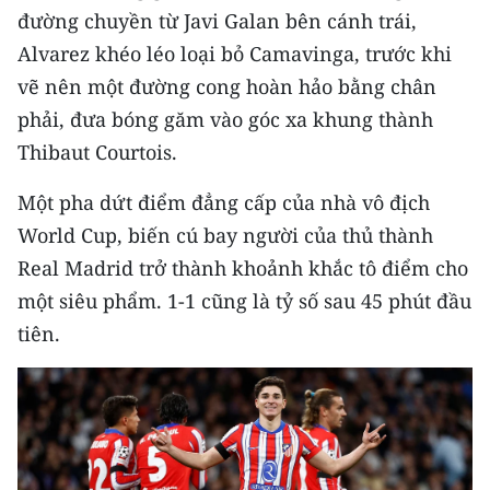
đường chuyền từ Javi Galan bên cánh trái,
TIN MỚI
Alvarez khéo léo loại bỏ Camavinga, trước khi
TIN ĐỊA PHƯƠNG
vẽ nên một đường cong hoàn hảo bằng chân
phải, đưa bóng găm vào góc xa khung thành
Trung du và miền núi phía Bắc
Thibaut Courtois.
Đồng bằng sông Hồng
Một pha dứt điểm đẳng cấp của nhà vô địch
Bắc Trung Bộ
World Cup, biến cú bay người của thủ thành
Real Madrid trở thành khoảnh khắc tô điểm cho
Duyên hải Nam Trung Bộ và Tây
Nguyên
một siêu phẩm. 1-1 cũng là tỷ số sau 45 phút đầu
tiên.
Đông Nam Bộ
Đồng bằng sông Cửu Long
Chuyên trang Hà Nội
Chuyên trang TP. Hồ Chí Minh