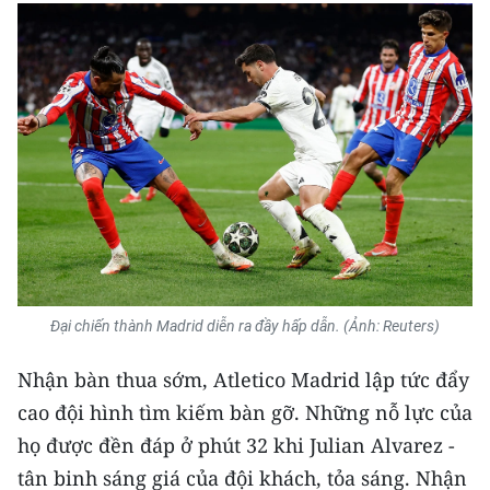
Media Pháp luật
Media Du lịch
Media Thế giới
Media Thể thao
Media Giáo dục
Media Y tế
Media Khoa học - Công nghệ
Đại chiến thành Madrid diễn ra đầy hấp dẫn. (Ảnh: Reuters)
Media Môi trường
Nhận bàn thua sớm, Atletico Madrid lập tức đẩy
Ảnh
cao đội hình tìm kiếm bàn gỡ. Những nỗ lực của
Infographic
họ được đền đáp ở phút 32 khi Julian Alvarez -
tân binh sáng giá của đội khách, tỏa sáng. Nhận