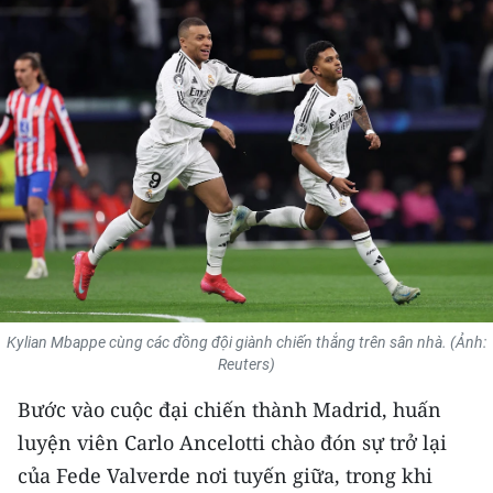
THỂ THAO
GIÁO DỤC
Y TẾ
KHOA HỌC - CÔNG NGHỆ
MÔI TRƯỜNG
BẠN ĐỌC
KIỂM CHỨNG THÔNG TIN
Kylian Mbappe cùng các đồng đội giành chiến thắng trên sân nhà. (Ảnh:
Reuters)
TRI THỨC CHUYÊN SÂU
Bước vào cuộc đại chiến thành Madrid, huấn
luyện viên Carlo Ancelotti chào đón sự trở lại
54 DÂN TỘC VIỆT NAM
của Fede Valverde nơi tuyến giữa, trong khi