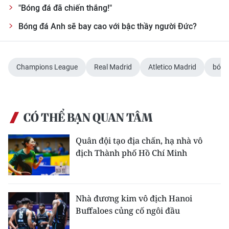
"Bóng đá đã chiến thắng!"
Bóng đá Anh sẽ bay cao với bậc thầy người Đức?
Champions League
Real Madrid
Atletico Madrid
bóng
CÓ THỂ BẠN QUAN TÂM
Quân đội tạo địa chấn, hạ nhà vô
địch Thành phố Hồ Chí Minh
Nhà đương kim vô địch Hanoi
Buffaloes củng cố ngôi đầu