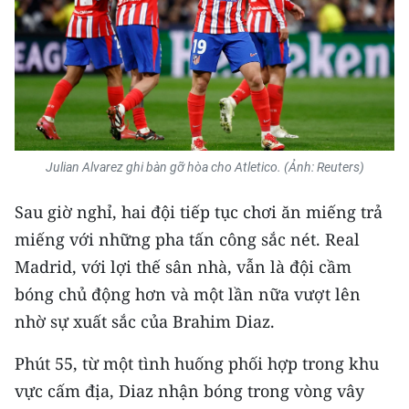
CHUYÊN ĐỀ
CÁC CHUYÊN TRANG
VỀ BÁO NHÂN DÂN
Julian Alvarez ghi bàn gỡ hòa cho Atletico. (Ảnh: Reuters)
THỜI NAY
Sau giờ nghỉ, hai đội tiếp tục chơi ăn miếng trả
NHÂN DÂN CUỐI TUẦN
miếng với những pha tấn công sắc nét. Real
Madrid, với lợi thế sân nhà, vẫn là đội cầm
NHÂN DÂN HẰNG THÁNG
bóng chủ động hơn và một lần nữa vượt lên
MUA BÁO
nhờ sự xuất sắc của Brahim Diaz.
ĐỌC BÁO IN
Phút 55, từ một tình huống phối hợp trong khu
vực cấm địa, Diaz nhận bóng trong vòng vây