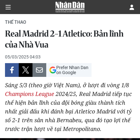
THỂ THAO
Real Madrid 2-1 Atletico: Bản lĩnh
CHÍNH TRỊ
của Nhà Vua
KINH TẾ
05/03/2025 04:03
Prefer Nhan Dan
VĂN HÓA
on Google
Sáng 5/3 (theo giờ Việt Nam), ở lượt đi vòng 1/8
XÃ HỘI
Champions League
2024/25, Real Madrid tiếp tục
thể hiện bản lĩnh của đội bóng giàu thành tích
PHÁP LUẬT
nhất giải đấu khi đánh bại Atletico Madrid với tỷ
DU LỊCH
số 2-1 trên sân nhà Bernabeu, qua đó tạo lợi thế
trước trận lượt về tại Metropolitano.
THẾ GIỚI