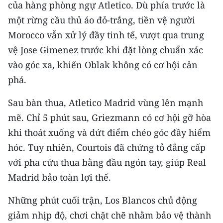
của hàng phòng ngự Atletico. Dù phía trước là
ENGLISH
một rừng cầu thủ áo đỏ-trắng, tiền vệ người
中文
Morocco vẫn xử lý đầy tinh tế, vượt qua trung
vệ Jose Gimenez trước khi đặt lòng chuẩn xác
FRANÇAIS
vào góc xa, khiến Oblak không có cơ hội cản
РУССКИЙ
phá.
Sau bàn thua, Atletico Madrid vùng lên mạnh
ESPAÑOL
mẽ. Chỉ 5 phút sau, Griezmann có cơ hội gỡ hòa
한국어
khi thoát xuống và dứt điểm chéo góc đầy hiểm
hóc. Tuy nhiên, Courtois đã chứng tỏ đẳng cấp
với pha cứu thua bằng đầu ngón tay, giúp Real
Madrid bảo toàn lợi thế.
Những phút cuối trận, Los Blancos chủ động
giảm nhịp độ, chơi chặt chẽ nhằm bảo vệ thành