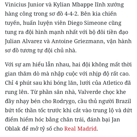
CHƯƠNG TRÌNH OCOP - MỖI XÃ
Vinicius Junior và Kylian Mbappe lĩnh xướng
MỘT SẢN PHẨM
hàng công trong sơ đồ 4-4-2. Bên kia chiến
tuyến, huấn luyện viên Diego Simeone cũng
RADIO
tung ra đội hình mạnh nhất với bộ đôi tiền đạo
Julian Alvarez và Antoine Griezmann, vận hành
MEDIA CENTER
sơ đồ tương tự đội chủ nhà.
E-Magazine
Với sự am hiểu lẫn nhau, hai đội không mất thời
Video
gian thăm dò mà nhập cuộc với nhịp độ rất cao.
Chỉ 4 phút sau khi bóng lăn, lưới của Atletico đã
Media Chính trị
rung lên. Từ phần sân nhà, Valverde chọc khe
Media Kinh tế
đầy nhạy bén cho Rodrygo, cầu thủ người Brazil
bứt tốc thần tốc trước khi cắt vào trung lộ và dứt
Media Văn hóa
điểm hiểm hóc bằng chân trái, đánh bại Jan
Media Xã hội
Oblak để mở tỷ số cho
Real Madrid
.