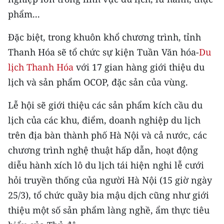
CHƯƠNG TRÌNH OCOP - MỖI XÃ
phẩm...
MỘT SẢN PHẨM
Đặc biệt, trong khuôn khổ chương trình, tỉnh
RADIO
Thanh Hóa sẽ tổ chức sự kiện Tuần Văn hóa-
Du
lịch Thanh Hóa
với 17 gian hàng giới thiệu du
MEDIA CENTER
lịch và sản phẩm OCOP, đặc sản của vùng.
E-Magazine
Lễ hội sẽ giới thiệu các sản phẩm kích cầu du
Video
lịch của các khu, điểm, doanh nghiệp du lịch
trên địa bàn thành phố Hà Nội và cả nước, các
Media Chính trị
chương trình nghệ thuật hấp dẫn, hoạt động
Media Kinh tế
diễu hành xích lô du lịch tái hiện nghi lễ cưới
hỏi truyền thống của người Hà Nội (15 giờ ngày
Media Văn hóa
25/3), tổ chức quầy bia mậu dịch cũng như giới
Media Xã hội
thiệu một số sản phẩm làng nghề, ẩm thực tiêu