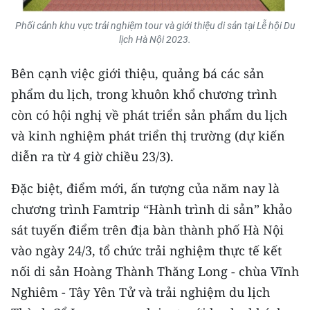
TIN MỚI
Phối cảnh khu vực trải nghiệm tour và giới thiệu di sản tại Lễ hội Du
lịch Hà Nội 2023.
TIN ĐỊA PHƯƠNG
Bên cạnh việc giới thiệu, quảng bá các sản
Trung du và miền núi phía Bắc
phẩm du lịch, trong khuôn khổ chương trình
Đồng bằng sông Hồng
còn có hội nghị về phát triển sản phẩm du lịch
và kinh nghiệm phát triển thị trường (dự kiến
Bắc Trung Bộ
diễn ra từ 4 giờ chiều 23/3).
Duyên hải Nam Trung Bộ và Tây
Nguyên
Đặc biệt, điểm mới, ấn tượng của năm nay là
chương trình Famtrip “Hành trình di sản” khảo
Đông Nam Bộ
sát tuyến điểm trên địa bàn thành phố Hà Nội
Đồng bằng sông Cửu Long
vào ngày 24/3, tổ chức trải nghiệm thực tế kết
nối di sản Hoàng Thành Thăng Long - chùa Vĩnh
Chuyên trang Hà Nội
Nghiêm - Tây Yên Tử và trải nghiệm du lịch
Chuyên trang TP. Hồ Chí Minh