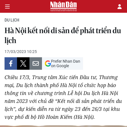
DU LỊCH
Hà Nội kết nối di sản để phát triển du
CHÍNH TRỊ
lịch
KINH TẾ
17/03/2023 10:25
Prefer Nhan Dan
VĂN HÓA
on Google
Chiều 17/3, Trung tâm Xúc tiến Đầu tư, Thương
XÃ HỘI
mại, Du lịch thành phố Hà Nội tổ chức họp báo
thông tin về chương trình Lễ hội Du lịch Hà Nội
PHÁP LUẬT
năm 2023 với chủ đề “Kết nối di sản phát triển du
DU LỊCH
lịch”, dự kiến diễn ra từ ngày 23 đến 26/3 tại khu
vực phố đi bộ Hồ Hoàn Kiếm (Hà Nội).
THẾ GIỚI