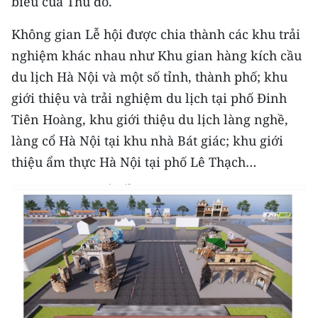
biểu của Thủ đô.
Media Pháp luật
Không gian Lễ hội được chia thành các khu trải
Media Du lịch
nghiệm khác nhau như Khu gian hàng kích cầu
Media Thế giới
du lịch Hà Nội và một số tỉnh, thành phố; khu
giới thiệu và trải nghiệm du lịch tại phố Đinh
Media Thể thao
Tiên Hoàng, khu giới thiệu du lịch làng nghề,
Media Giáo dục
làng cổ Hà Nội tại khu nhà Bát giác; khu giới
thiệu ẩm thực Hà Nội tại phố Lê Thạch…
Media Y tế
Media Khoa học - Công nghệ
Media Môi trường
Ảnh
Infographic