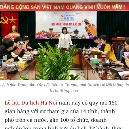
THỂ THAO
GIÁO DỤC
Y TẾ
KHOA HỌC - CÔNG NGHỆ
MÔI TRƯỜNG
BẠN ĐỌC
Lãnh đạo Trung tâm Xúc tiến Đầu tư, Thương mại, Du lịch Hà Nội thông tin
KIỂM CHỨNG THÔNG TIN
tại buổi họp báo.
Lễ hội Du lịch Hà Nội
năm nay có quy mô 150
TRI THỨC CHUYÊN SÂU
gian hàng với sự tham gia của 14 tỉnh, thành
54 DÂN TỘC VIỆT NAM
phố trên cả nước, gần 100 tổ chức, doanh
nghiệp lớn trong lĩnh vực du lịch, lữ hành, thực