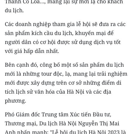
Thành Cổ Loa…, mang lại sự mới lạ cho khách
du lịch.
CHUYÊN ĐỀ
Các doanh nghiệp tham gia lễ hội sẽ đưa ra các
CÁC CHUYÊN TRANG
sản phẩm kích cầu du lịch, khuyến mại để
người dân có cơ hội được sử dụng dịch vụ tốt
VỀ BÁO NHÂN DÂN
với giá hấp dẫn nhất.
THỜI NAY
Bên cạnh đó, công bố một số sản phẩm du lịch
mới là những tour độc, lạ, mang lại trải nghiệm
NHÂN DÂN CUỐI TUẦN
mới được xây dựng trên cơ sở những điểm di
NHÂN DÂN HẰNG THÁNG
tích lịch sử văn hóa của Hà Nội và các địa
phương.
MUA BÁO
Phó Giám đốc Trung tâm Xúc tiến Đầu tư,
ĐỌC BÁO IN
Thương mại, Du lịch Hà Nội Nguyễn Thị Mai
Anh nhấn mạnh: "Lễ hội du lịch Hà Nội 2023 là