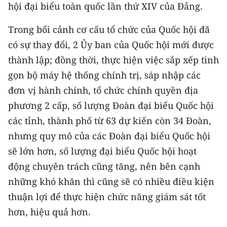
hội đại biểu toàn quốc lần thứ XIV của Đảng.
TIN MỚI
Trong bối cảnh cơ cấu tổ chức của Quốc hội đã
TIN ĐỊA PHƯƠNG
có sự thay đổi, 2 Ủy ban của Quốc hội mới được
Trung du và miền núi phía Bắc
thành lập; đồng thời, thực hiện việc sắp xếp tinh
gọn bộ máy hệ thống chính trị, sáp nhập các
Đồng bằng sông Hồng
đơn vị hành chính, tổ chức chính quyền địa
Bắc Trung Bộ
phương 2 cấp, số lượng Đoàn đại biểu Quốc hội
các tỉnh, thành phố từ 63 dự kiến còn 34 Đoàn,
Duyên hải Nam Trung Bộ và Tây
nhưng quy mô của các Đoàn đại biểu Quốc hội
Nguyên
sẽ lớn hơn, số lượng đại biểu Quốc hội hoạt
Đông Nam Bộ
động chuyên trách cũng tăng, nên bên cạnh
những khó khăn thì cũng sẽ có nhiều điều kiện
Đồng bằng sông Cửu Long
thuận lợi để thực hiện chức năng giám sát tốt
Chuyên trang Hà Nội
hơn, hiệu quả hơn.
Chuyên trang TP. Hồ Chí Minh