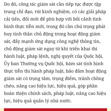
Do đó, công tác giám sát cần tiếp tục được tập
CHUYÊN ĐỀ
trung chỉ đạo, rút kinh nghiệm, có các giải pháp
cải tiến, đổi mới để phù hợp với bối cảnh tình
CÁC CHUYÊN TRANG
hình thực tiễn mới, trong đó cần chú trọng phát
huy tinh thần chủ động trong hoạt động giám
VỀ BÁO NHÂN DÂN
sát, đẩy mạnh ứng dụng công nghệ thông tin,
chủ động giám sát ngay từ khi triển khai thi
THỜI NAY
hành luật, pháp lệnh, nghị quyết của Quốc hội,
NHÂN DÂN CUỐI TUẦN
Ủy ban Thường vụ Quốc hội, bám sát tình hình
thực tiễn thi hành pháp luật, bảo đảm hoạt động
NHÂN DÂN HẰNG THÁNG
giám sát có trọng tâm, trọng điểm, tránh chồng
chéo, nâng cao hiệu lực, hiệu quả, góp phần
MUA BÁO
hoàn thiện chính sách, pháp luật, nâng cao hiệu
ĐỌC BÁO IN
lực, hiệu quả quản lý nhà nước.