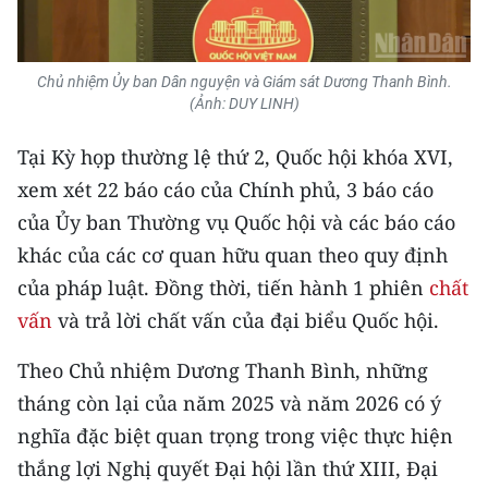
Media Pháp luật
Media Du lịch
Chủ nhiệm Ủy ban Dân nguyện và Giám sát Dương Thanh Bình.
Media Thế giới
(Ảnh: DUY LINH)
Media Thể thao
Tại Kỳ họp thường lệ thứ 2, Quốc hội khóa XVI,
xem xét 22 báo cáo của Chính phủ, 3 báo cáo
Media Giáo dục
của Ủy ban Thường vụ Quốc hội và các báo cáo
Media Y tế
khác của các cơ quan hữu quan theo quy định
của pháp luật. Đồng thời, tiến hành 1 phiên
chất
Media Khoa học - Công nghệ
vấn
và trả lời chất vấn của đại biểu Quốc hội.
Media Môi trường
Theo Chủ nhiệm Dương Thanh Bình, những
Ảnh
tháng còn lại của năm 2025 và năm 2026 có ý
nghĩa đặc biệt quan trọng trong việc thực hiện
Infographic
thắng lợi Nghị quyết Đại hội lần thứ XIII, Đại