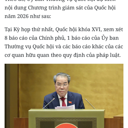
CHƯƠNG TRÌNH OCOP - MỖI XÃ
nội dung Chương trình giám sát của Quốc hội
MỘT SẢN PHẨM
năm 2026 như sau:
RADIO
Tại Kỳ họp thứ nhất, Quốc hội khóa XVI, xem xét
8 báo cáo của Chính phủ, 1 báo cáo của Ủy ban
MEDIA CENTER
Thường vụ Quốc hội và các báo cáo khác của các
cơ quan hữu quan theo quy định của pháp luật.
E-Magazine
Video
Media Chính trị
Media Kinh tế
Media Văn hóa
Media Xã hội