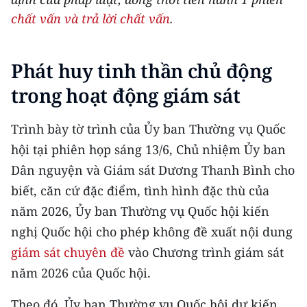
THỂ THAO
chất vấn và trả lời chất vấn
.
GIÁO DỤC
Phát huy tinh thần chủ động
Y TẾ
trong hoạt động giám sát
KHOA HỌC - CÔNG NGHỆ
Trình bày tờ trình của Ủy ban Thường vụ Quốc
MÔI TRƯỜNG
hội tại phiên họp sáng 13/6, Chủ nhiệm Ủy ban
Dân nguyện và Giám sát Dương Thanh Bình cho
BẠN ĐỌC
biết, căn cứ đặc điểm, tình hình đặc thù của
năm 2026, Ủy ban Thường vụ Quốc hội kiến
KIỂM CHỨNG THÔNG TIN
nghị Quốc hội cho phép không đề xuất nội dung
TRI THỨC CHUYÊN SÂU
giám sát chuyên đề
vào Chương trình giám sát
năm 2026 của Quốc hội.
54 DÂN TỘC VIỆT NAM
Theo đó, Ủy ban Thường vụ Quốc hội dự kiến