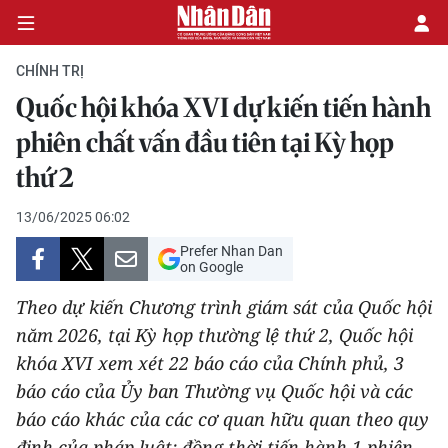
CHÍNH TRỊ
Quốc hội khóa XVI dự kiến tiến hành
CHÍNH TRỊ
phiên chất vấn đầu tiên tại Kỳ họp
thứ 2
KINH TẾ
13/06/2025 06:02
VĂN HÓA
Prefer Nhan Dan
on Google
XÃ HỘI
Theo dự kiến Chương trình giám sát của Quốc hội
PHÁP LUẬT
năm 2026, tại Kỳ họp thường lệ thứ 2, Quốc hội
khóa XVI xem xét 22 báo cáo của Chính phủ, 3
DU LỊCH
báo cáo của Ủy ban Thường vụ Quốc hội và các
báo cáo khác của các cơ quan hữu quan theo quy
THẾ GIỚI
định của pháp luật; đồng thời tiến hành 1 phiên