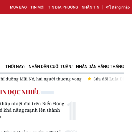
MUA BÁO
TIN MỚI
TIN ĐỊA PHƯƠNG
NHẬN TIN
Đăng nhập
THỜI NAY
NHÂN DÂN CUỐI TUẦN
NHÂN DÂN HẰNG THÁNG
hỉ dưỡng Mũi Né, hai người thương vong
Sửa đổi Luật Dầu k
IN ĐỌC NHIỀU
thấp nhiệt đới trên Biển Đông
có khả năng mạnh lên thành
o