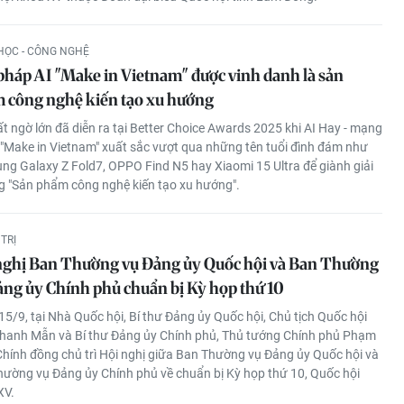
HỌC - CÔNG NGHỆ
 pháp AI "Make in Vietnam" được vinh danh là sản
 công nghệ kiến tạo xu hướng
t ngờ lớn đã diễn ra tại Better Choice Awards 2025 khi AI Hay - mạng
 "Make in Vietnam" xuất sắc vượt qua những tên tuổi đình đám như
g Galaxy Z Fold7, OPPO Find N5 hay Xiaomi 15 Ultra để giành giải
 "Sản phẩm công nghệ kiến tạo xu hướng".
TRỊ
nghị Ban Thường vụ Đảng ủy Quốc hội và Ban Thường
ảng ủy Chính phủ chuẩn bị Kỳ họp thứ 10
15/9, tại Nhà Quốc hội, Bí thư Đảng ủy Quốc hội, Chủ tịch Quốc hội
Thanh Mẫn và Bí thư Đảng ủy Chính phủ, Thủ tướng Chính phủ Phạm
hính đồng chủ trì Hội nghị giữa Ban Thường vụ Đảng ủy Quốc hội và
ường vụ Đảng ủy Chính phủ về chuẩn bị Kỳ họp thứ 10, Quốc hội
XV.