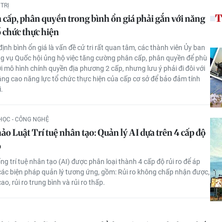
TRỊ
T
 cấp, phân quyền trong bình ổn giá phải gắn với năng
ổ chức thực hiện
ịnh bình ổn giá là vấn đề cử tri rất quan tâm, các thành viên Ủy ban
 vụ Quốc hội ủng hộ việc tăng cường phân cấp, phân quyền để phù
i mô hình chính quyền địa phương 2 cấp, nhưng lưu ý phải đi đôi với
âng cao năng lực tổ chức thực hiện của cấp cơ sở để bảo đảm tính
i.
HỌC - CÔNG NGHỆ
ảo Luật Trí tuệ nhân tạo: Quản lý AI dựa trên 4 cấp độ
o
ng trí tuệ nhân tạo (AI) được phân loại thành 4 cấp độ rủi ro để áp
ác biện pháp quản lý tương ứng, gồm: Rủi ro không chấp nhận được,
cao, rủi ro trung bình và rủi ro thấp.