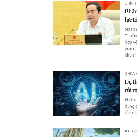
CHÍNH 
Phân
lực t
Nhận đ
Thường
hợp vớ
việc n
khả th
KHOA 
Dự th
rủi r
Hệ thố
dụng c
rủi ro 
XÃ HỘI