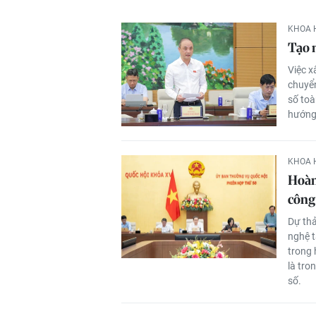
KHOA 
Tạo n
Việc x
chuyển
số toà
hướng 
KHOA 
Hoàn
công
Dự thả
nghệ t
trong 
là tro
số.