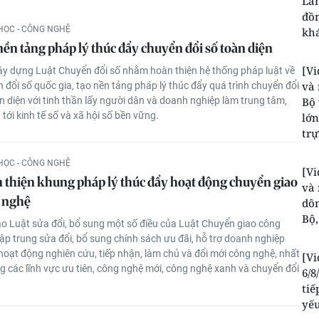
Lâm
đồn
HỌC - CÔNG NGHỆ
kh
ền tảng pháp lý thúc đẩy chuyển đổi số toàn diện
[Vi
ây dựng Luật Chuyển đổi số nhằm hoàn thiện hệ thống pháp luật về
và 
 đổi số quốc gia, tạo nền tảng pháp lý thúc đẩy quá trình chuyển đổi
n diện với tinh thần lấy người dân và doanh nghiệp làm trung tâm,
Bộ 
tới kinh tế số và xã hội số bền vững.
lớn
trự
HỌC - CÔNG NGHỆ
[Vi
 thiện khung pháp lý thúc đẩy hoạt động chuyển giao
và 
 nghệ
dôn
Bộ,
o Luật sửa đổi, bổ sung một số điều của Luật Chuyển giao công
ập trung sửa đổi, bổ sung chính sách ưu đãi, hỗ trợ doanh nghiệp
hoạt động nghiên cứu, tiếp nhận, làm chủ và đổi mới công nghệ, nhất
[Vi
ng các lĩnh vực ưu tiên, công nghệ mới, công nghệ xanh và chuyển đổi
6/8
tiế
yế