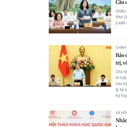
Cần c
Chiều 
Phó Ch
ý kiến
CHÍNH 
Bảo đ
trị, 
Chủ tị
trí tu
mọi nộ
lý, kỹ
Kỳ họp
XÃ HỘI
Nhân 