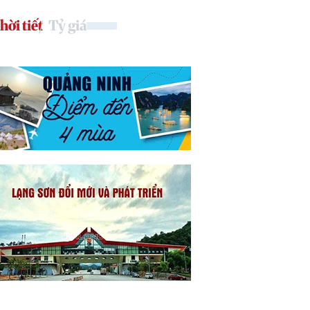
hời tiết
Tỷ giá