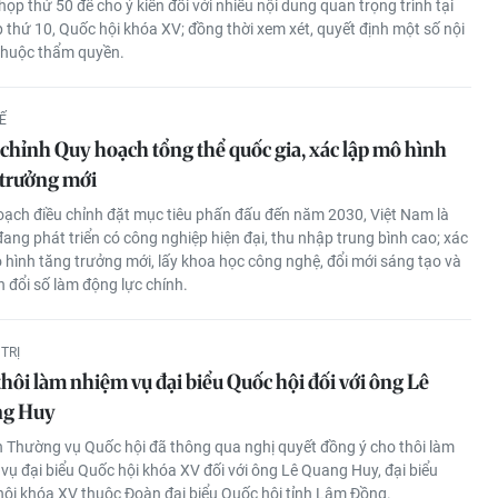
họp thứ 50 để cho ý kiến đối với nhiều nội dung quan trọng trình tại
 thứ 10, Quốc hội khóa XV; đồng thời xem xét, quyết định một số nội
thuộc thẩm quyền.
Ế
 chỉnh Quy hoạch tổng thể quốc gia, xác lập mô hình
 trưởng mới
ạch điều chỉnh đặt mục tiêu phấn đấu đến năm 2030, Việt Nam là
ang phát triển có công nghiệp hiện đại, thu nhập trung bình cao; xác
 hình tăng trưởng mới, lấy khoa học công nghệ, đổi mới sáng tạo và
 đổi số làm động lực chính.
TRỊ
hôi làm nhiệm vụ đại biểu Quốc hội đối với ông Lê
g Huy
 Thường vụ Quốc hội đã thông qua nghị quyết đồng ý cho thôi làm
vụ đại biểu Quốc hội khóa XV đối với ông Lê Quang Huy, đại biểu
ội khóa XV thuộc Đoàn đại biểu Quốc hội tỉnh Lâm Đồng.