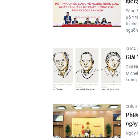
lực c
Sáng 8
Bộ Y t
tổ chứ
nguồn 
KHOA 
Giải
Giải N
Michel
lượng 
CHÍNH 
Phiê
ngày
Ngày m