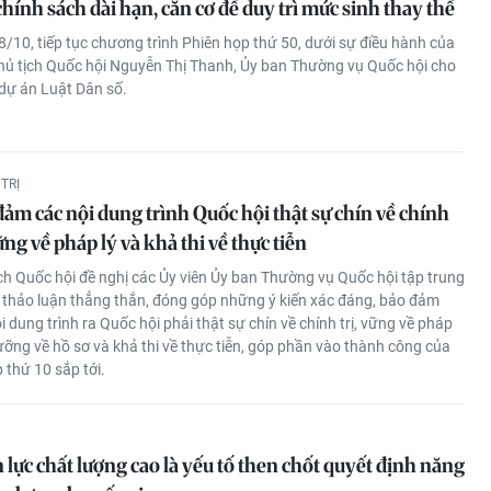
hính sách dài hạn, căn cơ để duy trì mức sinh thay thế
8/10, tiếp tục chương trình Phiên họp thứ 50, dưới sự điều hành của
ủ tịch Quốc hội Nguyễn Thị Thanh, Ủy ban Thường vụ Quốc hội cho
 dự án Luật Dân số.
TRỊ
ảm các nội dung trình Quốc hội thật sự chín về chính
vững về pháp lý và khả thi về thực tiễn
ch Quốc hội đề nghị các Ủy viên Ủy ban Thường vụ Quốc hội tập trung
ệ, thảo luận thẳng thắn, đóng góp những ý kiến xác đáng, bảo đảm
i dung trình ra Quốc hội phải thật sự chín về chính trị, vững về pháp
 lưỡng về hồ sơ và khả thi về thực tiễn, góp phần vào thành công của
 thứ 10 sắp tới.
lực chất lượng cao là yếu tố then chốt quyết định năng