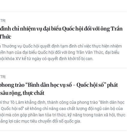
TRỊ
đình chỉ nhiệm vụ đại biểu Quốc hội đối với ông Trần
Thức
 Thường vụ Quốc hội quyết định tạm đình chỉ việc thực hiện nhiệm
yền hạn của đại biểu Quốc hội đối với ông Trần Văn Thức, đại biểu
ội khóa XV kể từ ngày có quyết định khởi tố bị can.
TRỊ
phong trào “Bình dân học vụ số - Quốc hội số” phát
 sâu rộng, thực chất
í thư Tô Lâm khẳng định, thành công của phong trào “Bình dân học
- Quốc hội số” sẽ không chỉ nâng cao chất lượng đội ngũ cán bộ của
ội mà còn góp phần lan tỏa tri thức, kỹ năng trong toàn xã hội, thực
hắng lợi các mục tiêu chuyển đổi số quốc gia.