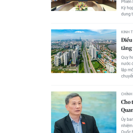
Phiên 
Kỳ họp
dung 
KINH T
Điều
tăng
Quy ho
nước đ
lập mô
chuyển
CHÍNH 
Cho t
Quan
Ủy ban
nhiệm 
Quốc h