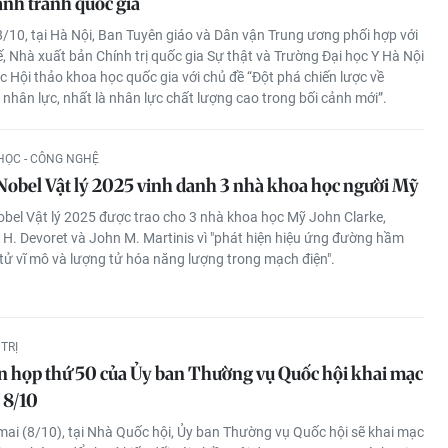
ạnh tranh quốc gia
/10, tại Hà Nội, Ban Tuyên giáo và Dân vận Trung ương phối hợp với
ế, Nhà xuất bản Chính trị quốc gia Sự thật và Trường Đại học Y Hà Nội
c Hội thảo khoa học quốc gia với chủ đề “Đột phá chiến lược về
nhân lực, nhất là nhân lực chất lượng cao trong bối cảnh mới”.
HỌC - CÔNG NGHỆ
 Nobel Vật lý 2025 vinh danh 3 nhà khoa học người Mỹ
obel Vật lý 2025 được trao cho 3 nhà khoa học Mỹ John Clarke,
 H. Devoret và John M. Martinis vì "phát hiện hiệu ứng đường hầm
tử vĩ mô và lượng tử hóa năng lượng trong mạch điện".
TRỊ
n họp thứ 50 của Ủy ban Thường vụ Quốc hội khai mạc
 8/10
ai (8/10), tại Nhà Quốc hội, Ủy ban Thường vụ Quốc hội sẽ khai mạc