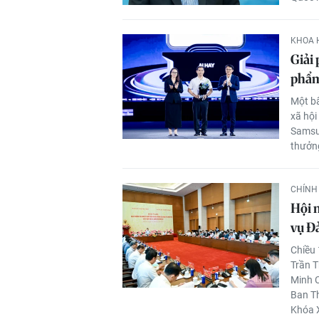
KHOA 
Giải
phẩm
Một bấ
xã hội
Samsun
thưởng
CHÍNH 
Hội 
vụ Đ
Chiều 
Trần 
Minh C
Ban Th
Khóa 