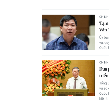
CHÍNH 
Tạm 
Văn 
Ủy ban
vụ, qu
Quốc h
CHÍNH 
Đưa 
triển
Tổng B
vụ số 
Quốc h
hiện t