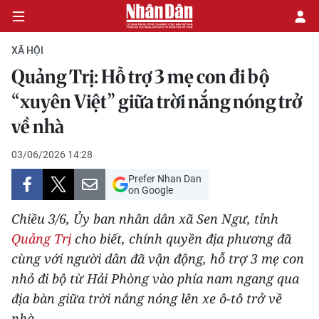
XÃ HỘI
Quảng Trị: Hỗ trợ 3 mẹ con đi bộ
CHÍNH TRỊ
“xuyên Việt” giữa trời nắng nóng trở
về nhà
KINH TẾ
03/06/2026 14:28
VĂN HÓA
Prefer Nhan Dan
on Google
XÃ HỘI
Chiều 3/6, Ủy ban nhân dân xã Sen Ngư, tỉnh
PHÁP LUẬT
Quảng Trị
cho biết, chính quyền địa phương đã
cùng với người dân đã vận động, hỗ trợ 3 mẹ con
DU LỊCH
nhỏ đi bộ từ Hải Phòng vào phía nam ngang qua
địa bàn giữa trời nắng nóng lên xe ô-tô trở về
THẾ GIỚI
nhà.