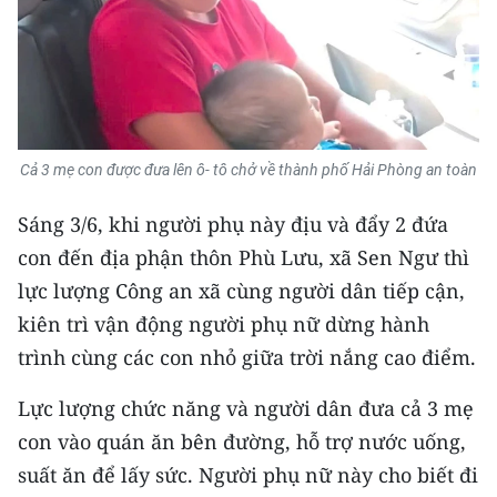
Media Pháp luật
Media Du lịch
Media Thế giới
Media Thể thao
Cả 3 mẹ con được đưa lên ô- tô chở về thành phố Hải Phòng an toàn
Media Giáo dục
Sáng 3/6, khi người phụ này địu và đẩy 2 đứa
Media Y tế
con đến địa phận thôn Phù Lưu, xã Sen Ngư thì
lực lượng Công an xã cùng người dân tiếp cận,
Media Khoa học - Công nghệ
kiên trì vận động người phụ nữ dừng hành
Media Môi trường
trình cùng các con nhỏ giữa trời nắng cao điểm.
Ảnh
Lực lượng chức năng và người dân đưa cả 3 mẹ
con vào quán ăn bên đường, hỗ trợ nước uống,
Infographic
suất ăn để lấy sức. Người phụ nữ này cho biết đi