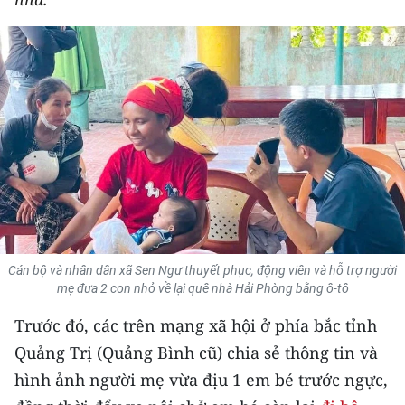
THỂ THAO
GIÁO DỤC
Y TẾ
KHOA HỌC - CÔNG NGHỆ
MÔI TRƯỜNG
BẠN ĐỌC
Cán bộ và nhân dân xã Sen Ngư thuyết phục, động viên và hỗ trợ người
KIỂM CHỨNG THÔNG TIN
mẹ đưa 2 con nhỏ về lại quê nhà Hải Phòng bằng ô-tô
Trước đó, các trên mạng xã hội ở phía bắc tỉnh
TRI THỨC CHUYÊN SÂU
Quảng Trị (Quảng Bình cũ) chia sẻ thông tin và
54 DÂN TỘC VIỆT NAM
hình ảnh người mẹ vừa địu 1 em bé trước ngực,