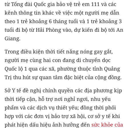
từ Tổng đài Quốc gia bảo vệ trẻ em 111 và các
CHUYÊN ĐỀ
kênh thông tin khác về việc một người mẹ dẫn
theo 1 trẻ khoảng 6 tháng tuổi và 1 trẻ khoảng 3
CÁC CHUYÊN TRANG
tuổi đi bộ từ Hải Phòng vào, dự kiến đi bộ tới An
Giang.
VỀ BÁO NHÂN DÂN
Trong điều kiện thời tiết nắng nóng gay gắt,
THỜI NAY
người mẹ cùng hai con đang di chuyển dọc
Quốc lộ 1 qua các xã, phường thuộc tỉnh Quảng
NHÂN DÂN CUỐI TUẦN
Trị thu hút sự quan tâm đặc biệt của cộng đồng.
NHÂN DÂN HẰNG THÁNG
Sở Y tế đề nghị chính quyền các địa phương kịp
thời tiếp cận, hỗ trợ nơi nghỉ ngơi, nhu yếu
MUA BÁO
phẩm và các dịch vụ thiết yếu; đồng thời phối
ĐỌC BÁO IN
hợp với các đơn vị bảo trợ xã hội, cơ sở y tế khi
phát hiện dấu hiệu ảnh hưởng đến
sức khỏe của