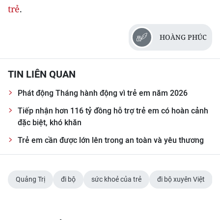
ENGLISH
trẻ
.
中文
HOÀNG PHÚC
FRANÇAIS
TIN LIÊN QUAN
РУССКИЙ
Phát động Tháng hành động vì trẻ em năm 2026
ESPAÑOL
Tiếp nhận hơn 116 tỷ đồng hỗ trợ trẻ em có hoàn cảnh
đặc biệt, khó khăn
한국어
Trẻ em cần được lớn lên trong an toàn và yêu thương
Quảng Trị
đi bộ
sức khoẻ của trẻ
đi bộ xuyên Việt