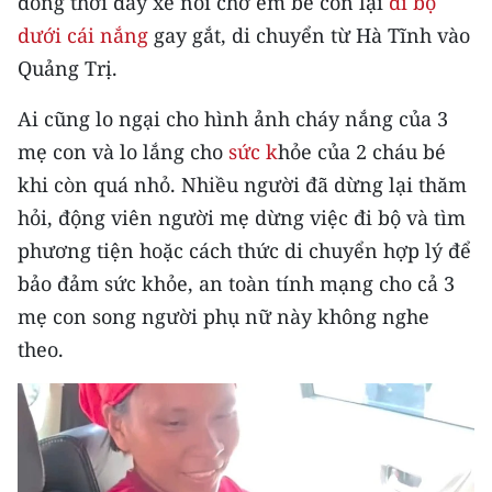
đồng thời đẩy xe nôi chở em bé còn lại
đi bộ
CHƯƠNG TRÌNH OCOP - MỖI XÃ
dưới cái nắng
gay gắt, di chuyển từ Hà Tĩnh vào
MỘT SẢN PHẨM
Quảng Trị.
RADIO
Ai cũng lo ngại cho hình ảnh cháy nắng của 3
mẹ con và lo lắng cho
sức k
hỏe của 2 cháu bé
MEDIA CENTER
khi còn quá nhỏ. Nhiều người đã dừng lại thăm
E-Magazine
hỏi, động viên người mẹ dừng việc đi bộ và tìm
phương tiện hoặc cách thức di chuyển hợp lý để
Video
bảo đảm sức khỏe, an toàn tính mạng cho cả 3
Media Chính trị
mẹ con song người phụ nữ này không nghe
theo.
Media Kinh tế
Media Văn hóa
Media Xã hội