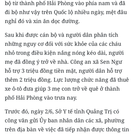
bộ từ thành phố Hải Phòng vào phía nam và đã
TIN MỚI
đi bộ như vậy trên Quốc lộ nhiều ngày, mệt đâu
TIN ĐỊA PHƯƠNG
nghỉ đó và xin ăn dọc đường.
Trung du và miền núi phía Bắc
Sau khi được cán bộ và người dân phân tích
những nguy cơ đối với sức khỏe của các cháu
Đồng bằng sông Hồng
nhỏ trong điều kiện nắng nóng kéo dài, người
Bắc Trung Bộ
mẹ đã đồng ý trở về nhà. Công an xã Sen Ngư
hỗ trợ 3 triệu đồng tiền mặt, người dân hỗ trợ
Duyên hải Nam Trung Bộ và Tây
thêm 2 triệu đồng. Lực lượng chức năng đã thuê
Nguyên
xe ô-tô đưa giúp 3 mẹ con trở về quê ở thành
Đông Nam Bộ
phố Hải Phòng vào trưa nay.
Đồng bằng sông Cửu Long
Trước đó, ngày 2/6, Sở Y tế tỉnh Quảng Trị có
công văn gửi Ủy ban nhân dân các xã, phường
Chuyên trang Hà Nội
trên địa bàn về việc đã tiếp nhận được thông tin
Chuyên trang TP. Hồ Chí Minh