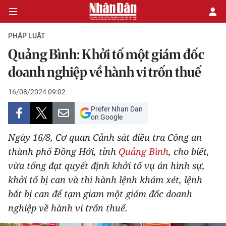
PHÁP LUẬT
Quảng Bình: Khởi tố một giám đốc
CHÍNH TRỊ
doanh nghiệp về hành vi trốn thuế
KINH TẾ
16/08/2024 09:02
Prefer Nhan Dan
VĂN HÓA
on Google
Ngày 16/8, Cơ quan Cảnh sát điều tra Công an
XÃ HỘI
thành phố Đồng Hới, tỉnh
Quảng Bình
, cho biết,
vừa tống đạt quyết định khởi tố vụ án hình sự,
PHÁP LUẬT
khởi tố bị can và thi hành lệnh khám xét, lệnh
DU LỊCH
bắt bị can để tạm giam một giám đốc doanh
nghiệp về hành vi trốn thuế.
THẾ GIỚI