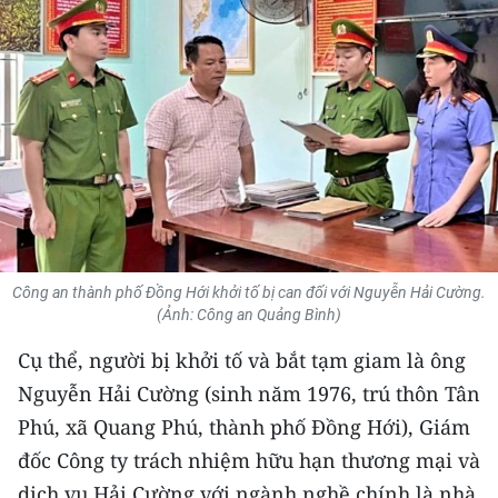
THỂ THAO
GIÁO DỤC
Y TẾ
KHOA HỌC - CÔNG NGHỆ
MÔI TRƯỜNG
BẠN ĐỌC
Công an thành phố Đồng Hới khởi tố bị can đối với Nguyễn Hải Cường.
(Ảnh: Công an Quảng Bình)
KIỂM CHỨNG THÔNG TIN
Cụ thể, người bị khởi tố và bắt tạm giam là ông
Nguyễn Hải Cường (sinh năm 1976, trú thôn Tân
TRI THỨC CHUYÊN SÂU
Phú, xã Quang Phú, thành phố Đồng Hới), Giám
54 DÂN TỘC VIỆT NAM
đốc Công ty trách nhiệm hữu hạn thương mại và
dịch vụ Hải Cường với ngành nghề chính là nhà