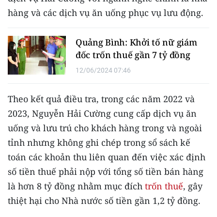
CHƯƠNG TRÌNH OCOP - MỖI XÃ
hàng và các dịch vụ ăn uống phục vụ lưu động.
MỘT SẢN PHẨM
Quảng Bình: Khởi tố nữ giám
RADIO
đốc trốn thuế gần 7 tỷ đồng
MEDIA CENTER
12/06/2024 07:46
E-Magazine
Theo kết quả điều tra, trong các năm 2022 và
2023, Nguyễn Hải Cường cung cấp dịch vụ ăn
Video
uống và lưu trú cho khách hàng trong và ngoài
Media Chính trị
tỉnh nhưng không ghi chép trong sổ sách kế
toán các khoản thu liên quan đến việc xác định
Media Kinh tế
số tiền thuế phải nộp với tổng số tiền bán hàng
Media Văn hóa
là hơn 8 tỷ đồng nhằm mục đích
trốn thuế
, gây
Media Xã hội
thiệt hại cho Nhà nước số tiền gần 1,2 tỷ đồng.