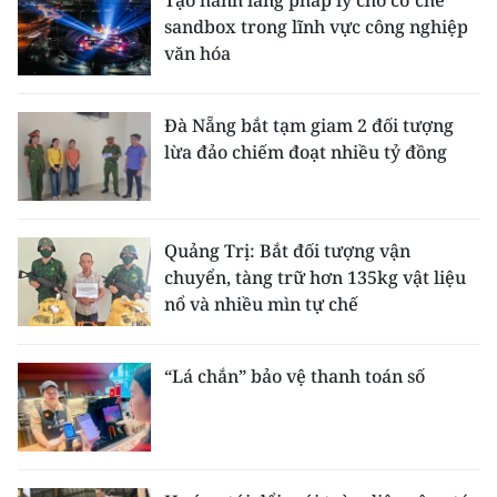
Tạo hành lang pháp lý cho cơ chế
sandbox trong lĩnh vực công nghiệp
CHUYÊN ĐỀ
văn hóa
CÁC CHUYÊN TRANG
Đà Nẵng bắt tạm giam 2 đối tượng
lừa đảo chiếm đoạt nhiều tỷ đồng
VỀ BÁO NHÂN DÂN
THỜI NAY
Quảng Trị: Bắt đối tượng vận
chuyển, tàng trữ hơn 135kg vật liệu
NHÂN DÂN CUỐI TUẦN
nổ và nhiều mìn tự chế
NHÂN DÂN HẰNG THÁNG
“Lá chắn” bảo vệ thanh toán số
MUA BÁO
ĐỌC BÁO IN