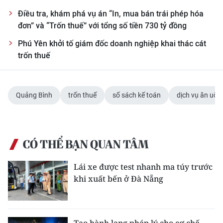
TIN MỚI
Điều tra, khám phá vụ án “In, mua bán trái phép hóa
đơn” và “Trốn thuế” với tổng số tiền 730 tỷ đồng
TIN ĐỊA PHƯƠNG
Phú Yên khởi tố giám đốc doanh nghiệp khai thác cát
Trung du và miền núi phía Bắc
trốn thuế
Đồng bằng sông Hồng
Quảng Bình
trốn thuế
số sách kế toán
dịch vụ ăn uốn
Bắc Trung Bộ
Duyên hải Nam Trung Bộ và Tây
Nguyên
CÓ THỂ BẠN QUAN TÂM
Đông Nam Bộ
Lái xe được test nhanh ma túy trước
Đồng bằng sông Cửu Long
khi xuất bến ở Đà Nẵng
Chuyên trang Hà Nội
Chuyên trang TP. Hồ Chí Minh