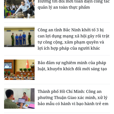
Hướng tới đổi mới toàn diện công tác
ENGLISH
quản lý an toàn thực phẩm
中文
FRANÇAIS
Công an tỉnh Bắc Ninh khởi tố 3 bị
can lợi dụng mạng xã hội gây rối trật
РУССКИЙ
tự công cộng, xâm phạm quyền và
lợi ích hợp pháp của người khác
ESPAÑOL
Bảo đảm sự nghiêm minh của pháp
한국어
luật, khuyến khích đổi mới sáng tạo
Thành phố Hồ Chí Minh: Công an
phường Thuận Giao xác minh, xử lý
bảo mẫu có hành vi bạo hành trẻ em