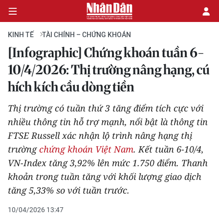
KINH TẾ
TÀI CHÍNH – CHỨNG KHOÁN
[Infographic] Chứng khoán tuần 6-
CHÍNH TRỊ
10/4/2026: Thị trường nâng hạng, cú
hích kích cầu dòng tiền
KINH TẾ
Thị trường có tuần thứ 3 tăng điểm tích cực với
VĂN HÓA
nhiều thông tin hỗ trợ mạnh, nổi bật là thông tin
FTSE Russell xác nhận lộ trình nâng hạng thị
XÃ HỘI
trường
chứng khoán Việt Nam
. Kết tuần 6-10/4,
PHÁP LUẬT
VN-Index tăng 3,92% lên mức 1.750 điểm. Thanh
khoản trong tuần tăng với khối lượng giao dịch
DU LỊCH
tăng 5,33% so với tuần trước.
THẾ GIỚI
10/04/2026 13:47