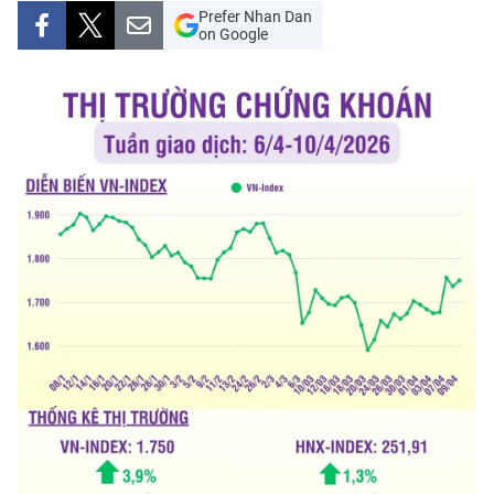
Prefer Nhan Dan
THỂ THAO
on Google
GIÁO DỤC
Y TẾ
KHOA HỌC - CÔNG NGHỆ
MÔI TRƯỜNG
BẠN ĐỌC
KIỂM CHỨNG THÔNG TIN
TRI THỨC CHUYÊN SÂU
54 DÂN TỘC VIỆT NAM