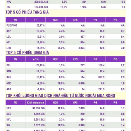
TIN MỚI
TIN ĐỊA PHƯƠNG
Trung du và miền núi phía Bắc
Đồng bằng sông Hồng
Bắc Trung Bộ
Duyên hải Nam Trung Bộ và Tây
Nguyên
Đông Nam Bộ
Đồng bằng sông Cửu Long
Chuyên trang Hà Nội
Chuyên trang TP. Hồ Chí Minh