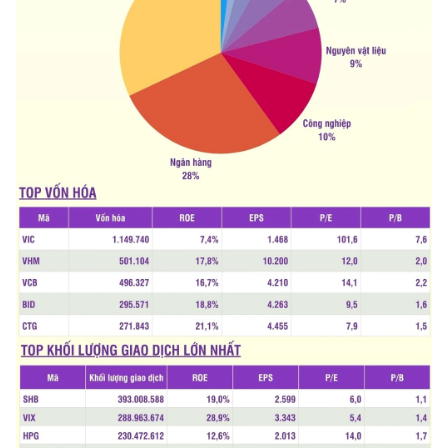
Media Pháp luật
Media Du lịch
Media Thế giới
Media Thể thao
Media Giáo dục
Media Y tế
Media Khoa học - Công nghệ
Media Môi trường
Ảnh
Infographic