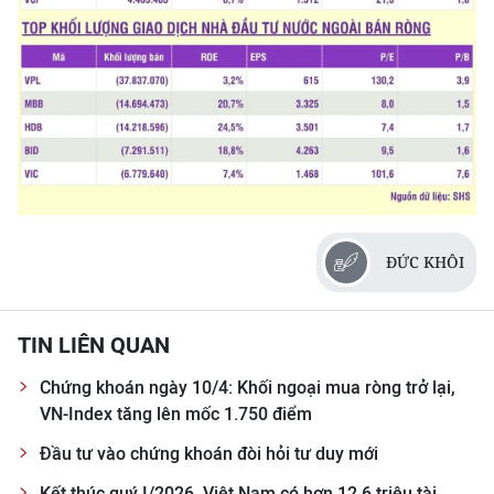
CHUYÊN ĐỀ
CÁC CHUYÊN TRANG
VỀ BÁO NHÂN DÂN
THỜI NAY
ĐỨC KHÔI
NHÂN DÂN CUỐI TUẦN
NHÂN DÂN HẰNG THÁNG
TIN LIÊN QUAN
MUA BÁO
Chứng khoán ngày 10/4: Khối ngoại mua ròng trở lại,
VN-Index tăng lên mốc 1.750 điểm
ĐỌC BÁO IN
Đầu tư vào chứng khoán đòi hỏi tư duy mới
Kết thúc quý I/2026, Việt Nam có hơn 12,6 triệu tài