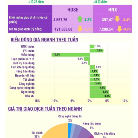
CHƯƠNG TRÌNH OCOP - MỖI XÃ
MỘT SẢN PHẨM
RADIO
MEDIA CENTER
E-Magazine
Video
Media Chính trị
Media Kinh tế
Media Văn hóa
Media Xã hội