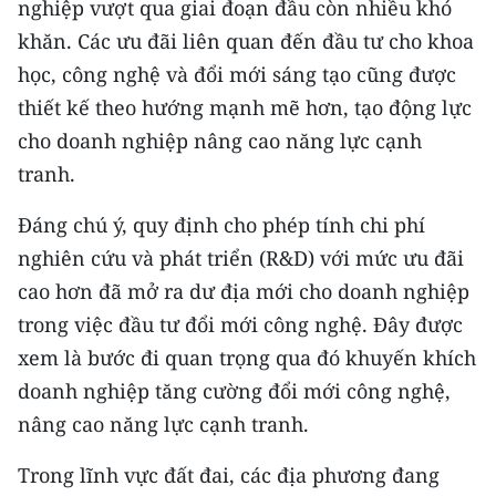
nghiệp vượt qua giai đoạn đầu còn nhiều khó
TIN MỚI
khăn. Các ưu đãi liên quan đến đầu tư cho khoa
học, công nghệ và đổi mới sáng tạo cũng được
TIN ĐỊA PHƯƠNG
thiết kế theo hướng mạnh mẽ hơn, tạo động lực
Trung du và miền núi phía Bắc
cho doanh nghiệp nâng cao năng lực cạnh
tranh.
Đồng bằng sông Hồng
Bắc Trung Bộ
Đáng chú ý, quy định cho phép tính chi phí
nghiên cứu và phát triển (R&D) với mức ưu đãi
Duyên hải Nam Trung Bộ và Tây
cao hơn đã mở ra dư địa mới cho doanh nghiệp
Nguyên
trong việc đầu tư đổi mới công nghệ. Đây được
Đông Nam Bộ
xem là bước đi quan trọng qua đó khuyến khích
doanh nghiệp tăng cường đổi mới công nghệ,
Đồng bằng sông Cửu Long
nâng cao năng lực cạnh tranh.
Chuyên trang Hà Nội
Trong lĩnh vực đất đai, các địa phương đang
Chuyên trang TP. Hồ Chí Minh