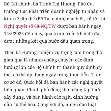
CHƯƠNG TRÌNH OCOP - MỖI XÃ
Bộ Tài chính, bà Trịnh Thị Hương, Phó Cục
MỘT SẢN PHẨM
trưởng Cục Phát triển doanh nghiệp tư nhân và
kinh tế tập thể (Bộ Tài chính) cho biết, kể từ khi
RADIO
Nghị quyết số 68-NQ/TW
được ban hành ngày
14/5/2025 đến nay, quá trình triển khai đã đạt
MEDIA CENTER
được những kết quả bước đầu quan trọng.
E-Magazine
Theo bà Hương, nhiệm vụ trọng tâm trong thời
Video
gian qua là nhanh chóng chuyển các định
hướng lớn của Bộ Chính trị thành quy định cụ
Media Chính trị
thể, có thể áp dụng ngay trong thực tiễn. Trên
Media Kinh tế
cơ sở đó, Quốc hội đã ban hành các nghị quyết
liên quan; Chính phủ đồng thời cũng kịp thời
Media Văn hóa
xây dựng, và ban hành các nghị định hướng
Media Xã hội
dẫn cụ thể hóa. Cùng với đó, nhiều đạo luật