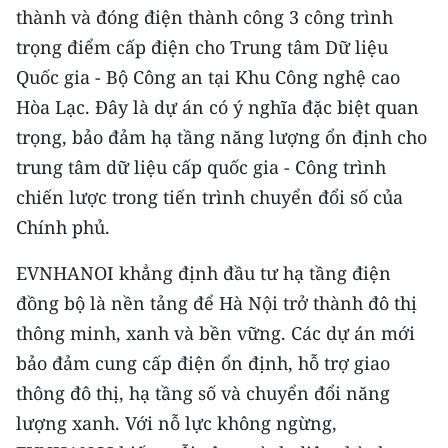
thành và đóng điện thành công 3 công trình
CHUYÊN ĐỀ
trọng điểm cấp điện cho Trung tâm Dữ liệu
Quốc gia - Bộ Công an tại Khu Công nghệ cao
CÁC CHUYÊN TRANG
Hòa Lạc. Đây là dự án có ý nghĩa đặc biệt quan
trọng, bảo đảm hạ tầng năng lượng ổn định cho
VỀ BÁO NHÂN DÂN
trung tâm dữ liệu cấp quốc gia - Công trình
chiến lược trong tiến trình chuyển đổi số của
THỜI NAY
Chính phủ.
NHÂN DÂN CUỐI TUẦN
EVNHANOI khẳng định đầu tư hạ tầng điện
NHÂN DÂN HẰNG THÁNG
đồng bộ là nền tảng để Hà Nội trở thành đô thị
thông minh, xanh và bền vững. Các dự án mới
MUA BÁO
bảo đảm cung cấp điện ổn định, hỗ trợ giao
thông đô thị, hạ tầng số và chuyển đổi năng
ĐỌC BÁO IN
lượng xanh. Với nỗ lực không ngừng,