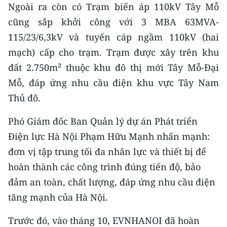
Ngoài ra còn có Trạm biến áp 110kV Tây Mỗ
TIN MỚI
cũng sắp khởi công với 3 MBA 63MVA-
TIN ĐỊA PHƯƠNG
115/23/6,3kV và tuyến cáp ngầm 110kV (hai
mạch) cấp cho trạm. Trạm được xây trên khu
Trung du và miền núi phía Bắc
đất 2.750m² thuộc khu đô thị mới Tây Mỗ-Đại
Đồng bằng sông Hồng
Mỗ, đáp ứng nhu cầu điện khu vực Tây Nam
Thủ đô.
Bắc Trung Bộ
Phó Giám đốc Ban Quản lý dự án Phát triển
Duyên hải Nam Trung Bộ và Tây
Điện lực Hà Nội Phạm Hữu Mạnh nhấn mạnh:
Nguyên
đơn vị tập trung tối đa nhân lực và thiết bị để
Đông Nam Bộ
hoàn thành các công trình đúng tiến độ, bảo
Đồng bằng sông Cửu Long
đảm an toàn, chất lượng, đáp ứng nhu cầu điện
tăng mạnh của Hà Nội.
Chuyên trang Hà Nội
Trước đó, vào tháng 10, EVNHANOI đã hoàn
Chuyên trang TP. Hồ Chí Minh