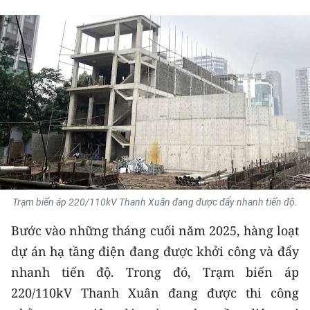
THỂ THAO
GIÁO DỤC
Y TẾ
KHOA HỌC - CÔNG NGHỆ
MÔI TRƯỜNG
BẠN ĐỌC
Trạm biến áp 220/110kV Thanh Xuân đang được đẩy nhanh tiến độ.
KIỂM CHỨNG THÔNG TIN
Bước vào những tháng cuối năm 2025, hàng loạt
TRI THỨC CHUYÊN SÂU
dự án hạ tầng điện đang được khởi công và đẩy
nhanh tiến độ. Trong đó, Trạm biến áp
54 DÂN TỘC VIỆT NAM
220/110kV Thanh Xuân đang được thi công