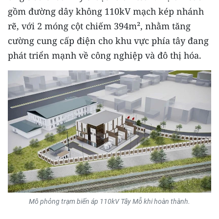
Media Pháp luật
gồm đường dây không 110kV mạch kép nhánh
rẽ, với 2 móng cột chiếm 394m², nhằm tăng
Media Du lịch
cường cung cấp điện cho khu vực phía tây đang
Media Thế giới
phát triển mạnh về công nghiệp và đô thị hóa.
Media Thể thao
Media Giáo dục
Media Y tế
Media Khoa học - Công nghệ
Media Môi trường
Ảnh
Infographic
Mô phỏng trạm biến áp 110kV Tây Mỗ khi hoàn thành.