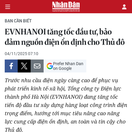
BẠN CẦN BIẾT
EVNHANOI tăng tốc đầu tư, bảo
CHÍNH TRỊ
đảm nguồn điện ổn định cho Thủ đô
KINH TẾ
04/11/2025 07:10
Prefer Nhan Dan
VĂN HÓA
on Google
Trước nhu cầu điện ngày càng cao để phục vụ
XÃ HỘI
phát triển kinh tế-xã hội, Tổng công ty Điện lực
thành phố Hà Nội (EVNHANOI) đang tăng tốc
PHÁP LUẬT
tiến độ đầu tư xây dựng hàng loạt công trình điện
DU LỊCH
trọng điểm, hướng tới mục tiêu nâng cao năng
lực cung cấp điện ổn định, an toàn và tin cậy cho
THẾ GIỚI
Thủ đô.