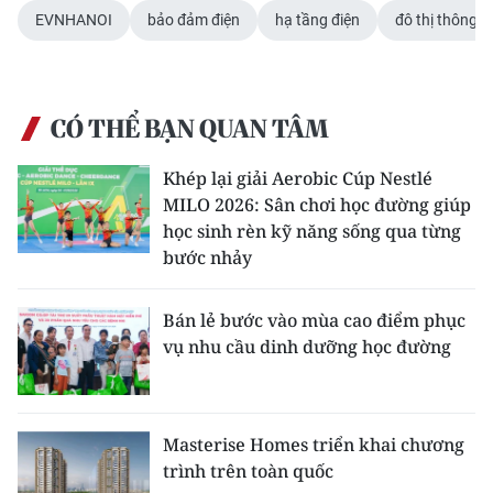
EVNHANOI
bảo đảm điện
hạ tầng điện
đô thị thông 
CÓ THỂ BẠN QUAN TÂM
Khép lại giải Aerobic Cúp Nestlé
MILO 2026: Sân chơi học đường giúp
học sinh rèn kỹ năng sống qua từng
bước nhảy
Bán lẻ bước vào mùa cao điểm phục
vụ nhu cầu dinh dưỡng học đường
Masterise Homes triển khai chương
trình trên toàn quốc