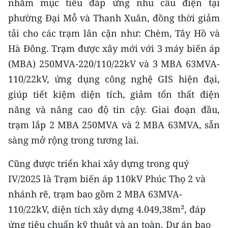
nhằm mục tiêu đáp ứng nhu cầu điện tại
CHƯƠNG TRÌNH OCOP - MỖI XÃ
MỘT SẢN PHẨM
phường Đại Mỗ và Thanh Xuân, đồng thời giảm
tải cho các trạm lân cận như: Chèm, Tây Hồ và
Hà Đông. Trạm được xây mới với 3 máy biến áp
RADIO
(MBA) 250MVA-220/110/22kV và 3 MBA 63MVA-
MEDIA CENTER
110/22kV, ứng dụng công nghệ GIS hiện đại,
giúp tiết kiệm diện tích, giảm tổn thất điện
E-Magazine
năng và nâng cao độ tin cậy. Giai đoạn đầu,
Video
trạm lắp 2 MBA 250MVA và 2 MBA 63MVA, sẵn
sàng mở rộng trong tương lai.
Media Chính trị
Cũng được triển khai xây dựng trong quý
Media Kinh tế
IV/2025 là Trạm biến áp 110kV Phúc Thọ 2 và
Media Văn hóa
nhánh rẽ, trạm bao gồm 2 MBA 63MVA-
110/22kV, diện tích xây dựng 4.049,38m², đáp
Media Xã hội
ứng tiêu chuẩn kỹ thuật và an toàn. Dự án bao