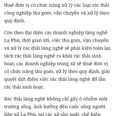
thuê đơn vị có chức năng xử lý các loại rác thải
TIN MỚI
công nghiệp thu gom, vận chuyển và xử lý theo
TIN ĐỊA PHƯƠNG
quy định.
Trung du và miền núi phía Bắc
Còn theo đại diện các doanh nghiệp làng nghề
La Phù, thời gian tới, việc thu gom, vận chuyển
Đồng bằng sông Hồng
và xử lý rác thải làng nghề sẽ phải kiện toàn lại,
Bắc Trung Bộ
tách rác thải làng nghề ra khỏi rác thải sinh
hoạt; các doanh nghiệp trong xã sẽ thuê đơn vị
Duyên hải Nam Trung Bộ và Tây
Nguyên
có chức năng thu gom, xử lý theo quy định, giải
quyết dứt điểm việc rác thải làng nghề đổ lẫn
Đông Nam Bộ
rác thải sinh hoạt.
Đồng bằng sông Cửu Long
Rác thải làng nghề không chỉ gây ô nhiễm môi
Chuyên trang Hà Nội
trường sống, ảnh hưởng đến cuộc sống người
dân xã La Phù, tại các xã sản xuất, chế biến
Chuyên trang TP. Hồ Chí Minh