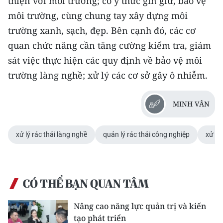
thiện với môi trường; có ý thức gìn giữ, bảo vệ
môi trường, cùng chung tay xây dựng môi
trường xanh, sạch, đẹp. Bên cạnh đó, các cơ
quan chức năng cần tăng cường kiểm tra, giám
sát việc thực hiện các quy định về bảo vệ môi
trường làng nghề; xử lý các cơ sở gây ô nhiễm.
MINH VÂN
xử lý rác thải làng nghề
quản lý rác thải công nghiệp
xử lý
CÓ THỂ BẠN QUAN TÂM
Nâng cao năng lực quản trị và kiến
tạo phát triển