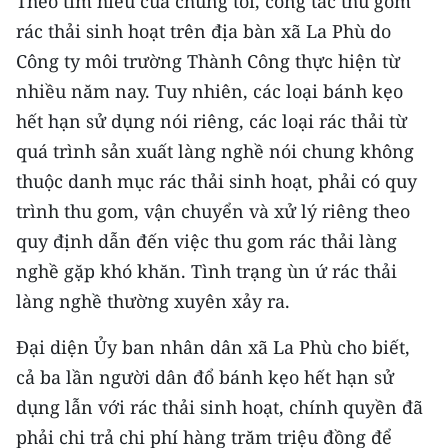
Theo tìm hiểu của chúng tôi, công tác thu gom
Media Pháp luật
rác thải sinh hoạt trên địa bàn xã La Phù do
Media Du lịch
Công ty môi trường Thành Công thực hiện từ
nhiều năm nay. Tuy nhiên, các loại bánh kẹo
Media Thế giới
hết hạn sử dụng nói riêng, các loại rác thải từ
Media Thể thao
quá trình sản xuất làng nghề nói chung không
thuộc danh mục rác thải sinh hoạt, phải có quy
Media Giáo dục
trình thu gom, vận chuyển và xử lý riêng theo
Media Y tế
quy định dẫn đến việc thu gom rác thải làng
nghề gặp khó khăn. Tình trạng ùn ứ rác thải
Media Khoa học - Công nghệ
làng nghề thường xuyên xảy ra.
Media Môi trường
Đại diện Ủy ban nhân dân xã La Phù cho biết,
Ảnh
cả ba lần người dân đổ bánh kẹo hết hạn sử
Infographic
dụng lẫn với rác thải sinh hoạt, chính quyền đã
phải chi trả chi phí hàng trăm triệu đồng để