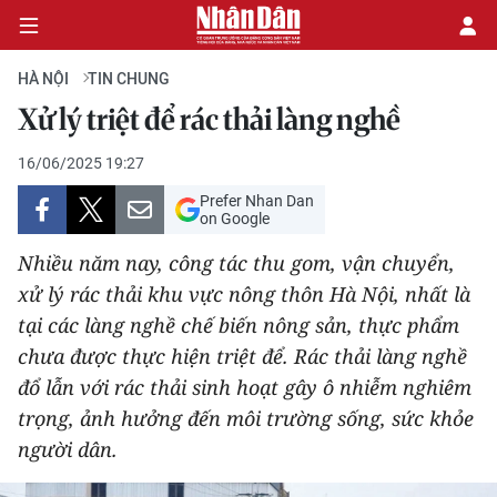
HÀ NỘI
TIN CHUNG
Xử lý triệt để rác thải làng nghề
CHÍNH TRỊ
16/06/2025 19:27
Prefer Nhan Dan
KINH TẾ
on Google
VĂN HÓA
Nhiều năm nay, công tác thu gom, vận chuyển,
xử lý rác thải khu vực nông thôn Hà Nội, nhất là
XÃ HỘI
tại các làng nghề chế biến nông sản, thực phẩm
chưa được thực hiện triệt để. Rác thải làng nghề
PHÁP LUẬT
đổ lẫn với rác thải sinh hoạt gây ô nhiễm nghiêm
trọng, ảnh hưởng đến môi trường sống, sức khỏe
DU LỊCH
người dân.
THẾ GIỚI