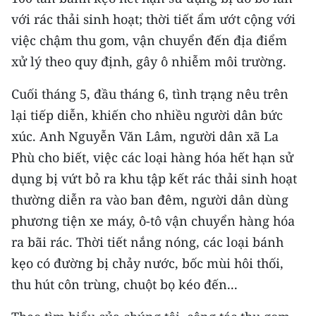
CHƯƠNG TRÌNH OCOP - MỖI XÃ
với rác thải sinh hoạt; thời tiết ẩm ướt cộng với
MỘT SẢN PHẨM
việc chậm thu gom, vận chuyển đến địa điểm
xử lý theo quy định, gây ô nhiễm môi trường.
RADIO
Cuối tháng 5, đầu tháng 6, tình trạng nêu trên
MEDIA CENTER
lại tiếp diễn, khiến cho nhiều người dân bức
xúc. Anh Nguyễn Văn Lâm, người dân xã La
E-Magazine
Phù cho biết, việc các loại hàng hóa hết hạn sử
Video
dụng bị vứt bỏ ra khu tập kết rác thải sinh hoạt
Media Chính trị
thường diễn ra vào ban đêm, người dân dùng
phương tiện xe máy, ô-tô vận chuyển hàng hóa
Media Kinh tế
ra bãi rác. Thời tiết nắng nóng, các loại bánh
Media Văn hóa
kẹo có đường bị chảy nước, bốc mùi hôi thối,
thu hút côn trùng, chuột bọ kéo đến...
Media Xã hội