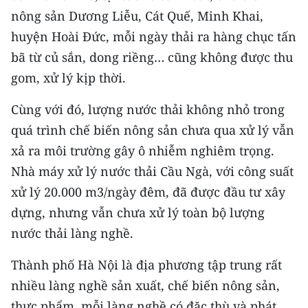
nông sản Dương Liễu, Cát Quế, Minh Khai,
CHUYÊN ĐỀ
huyện Hoài Đức, mỗi ngày thải ra hàng chục tấn
bã từ củ sắn, dong riềng… cũng không được thu
CÁC CHUYÊN TRANG
gom, xử lý kịp thời.
VỀ BÁO NHÂN DÂN
Cùng với đó, lượng nước thải không nhỏ trong
quá trình chế biến nông sản chưa qua xử lý vẫn
THỜI NAY
xả ra môi trường gây ô nhiễm nghiêm trọng.
Nhà máy xử lý nước thải Cầu Ngà, với công suất
NHÂN DÂN CUỐI TUẦN
xử lý 20.000 m3/ngày đêm, đã được đầu tư xây
NHÂN DÂN HẰNG THÁNG
dựng, nhưng vẫn chưa xử lý toàn bộ lượng
nước thải làng nghề.
MUA BÁO
Thành phố Hà Nội là địa phương tập trung rất
ĐỌC BÁO IN
nhiều làng nghề sản xuất, chế biến nông sản,
thực phẩm, mỗi làng nghề có đặc thù và phát