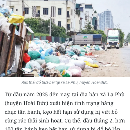
THỂ THAO
GIÁO DỤC
Y TẾ
KHOA HỌC - CÔNG NGHỆ
MÔI TRƯỜNG
BẠN ĐỌC
Rác thải đổ bừa bãi tại xã La Phù, huyện Hoài Đức.
KIỂM CHỨNG THÔNG TIN
Từ đầu năm 2025 đến nay, tại địa bàn xã La Phù
(huyện Hoài Đức) xuất hiện tình trạng hàng
TRI THỨC CHUYÊN SÂU
chục tấn bánh, kẹo hết hạn sử dụng bị vứt bỏ
54 DÂN TỘC VIỆT NAM
cùng rác thải sinh hoạt. Cụ thể, đầu tháng 2, hơn
100 tấn bánh kẹo hết hạn sử dụng bị đổ bỏ lẫn