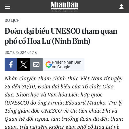
DU LỊCH
Đoàn đại biểu UNESCO tham quan
CHÍNH TRỊ
phố cổ Hoa Lư (Ninh Bình)
KINH TẾ
30/10/2024 01:16
Prefer Nhan Dan
VĂN HÓA
on Google
Nhân chuyến thăm chính thức Việt Nam từ ngày
XÃ HỘI
25 đến 30/10, Đoàn đại biểu của Tổ chức Giáo
dục, Khoa học và Văn hóa Liên hợp quốc
PHÁP LUẬT
(UNESCO) do ông Firmin Edouard Matoko, Trợ lý
DU LỊCH
Tổng giám đốc UNESCO về Ưu tiên châu Phi và
Quan hệ đối ngoại, làm trưởng đoàn đã đến tham
THẾ GIỚI
quan, trải nghiệm không gian phố cổ Hoa Lư về