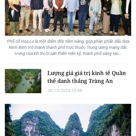
ENGLISH
中文
FRANÇAIS
Phố cổ Hoa Lư là một điểm đến tiềm năng, góp phần phấn đấu đưa
РУССКИЙ
Ninh Bình trở thành thành phố trực thuộc Trung ương mang đặc
trưng của Đô thị Di sản thiên niên kỷ, thành phố sáng tạo…
ESPAÑOL
Lượng giá giá trị kinh tế Quần
한국어
thể danh thắng Tràng An
28/10/2024 10:49