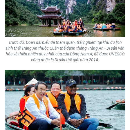
Trước đó, Đoàn đại biểu đã tham quan, trải nghiệm tại khu du lịch
sinh thái Tràng An thuộc Quần thể danh thắng Tràng An - Di sản văn
hóa và thiên nhiên duy nhất của của Đông Nam Á, đã được UNESCO
công nhận là Di sản thế giới năm 2014.