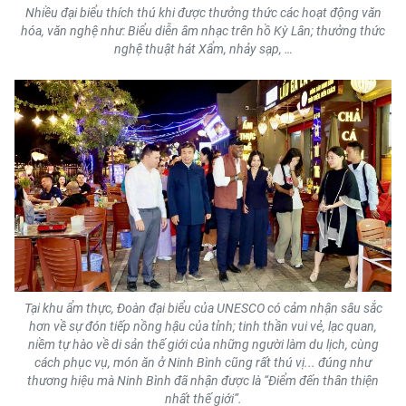
Nhiều đại biểu thích thú khi được thưởng thức các hoạt động văn
TIN MỚI
hóa, văn nghệ như: Biểu diễn âm nhạc trên hồ Kỳ Lân; thưởng thức
nghệ thuật hát Xẩm, nhảy sạp, …
TIN ĐỊA PHƯƠNG
Trung du và miền núi phía Bắc
Đồng bằng sông Hồng
Bắc Trung Bộ
Duyên hải Nam Trung Bộ và Tây
Nguyên
Đông Nam Bộ
Tại khu ẩm thực, Đoàn đại biểu của UNESCO có cảm nhận sâu sắc
Đồng bằng sông Cửu Long
hơn về sự đón tiếp nồng hậu của tỉnh; tinh thần vui vẻ, lạc quan,
niềm tự hào về di sản thế giới của những người làm du lịch, cùng
Chuyên trang Hà Nội
cách phục vụ, món ăn ở Ninh Bình cũng rất thú vị... đúng như
thương hiệu mà Ninh Bình đã nhận được là “Điểm đến thân thiện
nhất thế giới”.
Chuyên trang TP. Hồ Chí Minh