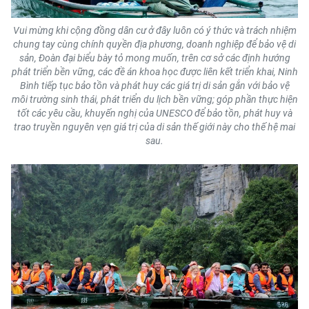
Vui mừng khi cộng đồng dân cư ở đây luôn có ý thức và trách nhiệm
chung tay cùng chính quyền địa phương, doanh nghiệp để bảo vệ di
sản, Đoàn đại biểu bày tỏ mong muốn, trên cơ sở các định hướng
phát triển bền vững, các đề án khoa học được liên kết triển khai, Ninh
Bình tiếp tục bảo tồn và phát huy các giá trị di sản gắn với bảo vệ
môi trường sinh thái, phát triển du lịch bền vững; góp phần thực hiện
tốt các yêu cầu, khuyến nghị của UNESCO để bảo tồn, phát huy và
trao truyền nguyên vẹn giá trị của di sản thế giới này cho thế hệ mai
sau.