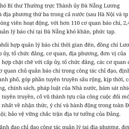
 Phó Bí thư Thường trực Thành ủy Đà Nẵng Lương
à địa phương thứ ba trong cả nước (sau Hà Nội và tp
óng viên hoạt động, với hơn 110 cơ quan báo chí, 2,
quản lý báo chí tại Đà Nẵng khó khăn, phức tạp.
phối hợp quản lý báo chí thời gian đến, đồng chí Lư
ủy, tổ chức đảng, cơ quan, địa phương, đơn vị của
 hợp chặt chẽ với cấp ủy, tổ chức đảng, các cơ quan 
cơ quan chủ quản báo chí trong công tác chỉ đạo, địn
ành phố, góp phần tuyên truyền sâu rộng, kịp thời, c
ng, chính sách, pháp luật của Nhà nước, bám sát nh
ực tuyên truyền, cổ vũ thành tựu của công cuộc đổi mớ
 nhất về nhận thức, ý chí và hành động trong toàn 
ội; bảo vệ vững chắc trận địa tư tưởng của Đảng.
ãnh đạo chỉ đạo công tác quản lý tại địa phương, đơn