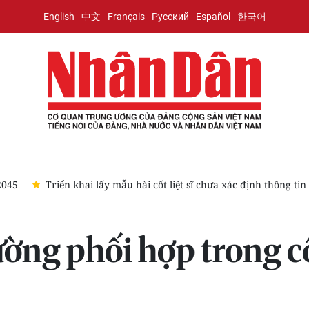
English
中文
Français
Русский
Español
한국어
t liệt sĩ chưa xác định thông tin tại Nghĩa trang Mai Dịch để giám 
ờng phối hợp trong cô