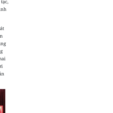
tạc,
ành
át
ền
ụng
ng
hai
ợi
ản