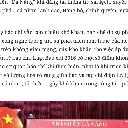
ền “Đà Nẵng” khi đăng tải thông tin sai lệch, xuyên 
đả phá… cá nhân lãnh đạo, Đảng bộ, chính quyền, ng
lý báo chí vẫn còn nhiều khó khăn, hạn chế do sự ph
 công nghệ thông tin, sự phát triển mạnh mẽ của n
 trên không gian mạng, gây khó khăn cho việc áp d
n lý báo chí. Luật Báo chí 2016 có một số điểm khô
o cơ quan báo chí khi thực hiện, nhất là khi triển k
 và lượng hóa rõ ràng giữa báo và tạp chí điện tử, l
 cá nhân, tổ chức…, gây khó khăn trong công tác qu