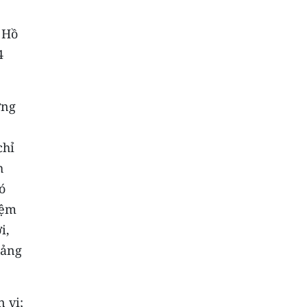
 Hồ
4
ơng
chỉ
h
ó
iệm
i,
Đảng
 vị;