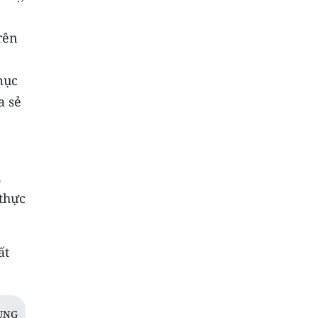
rên
mục
a sẻ
,
 thực
ất
ÙNG