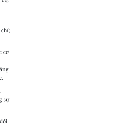
 chí;
c cơ
uảng
c.
,
g sự
đối