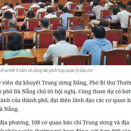
ề sơ kết 5 năm về công tác phối hợp quản lý báo chí.
 viên dự khuyết Trung ương Đảng, Phó Bí thư Thườ
h phố Đà Nẵng chủ trì hội nghị. Cùng tham dự có hơ
ngành của thành phố, đại diện lãnh đạo các cơ quan 
Đà Nẵng.
 địa phương, 108 cơ quan báo chí Trung ương và địa
ử phóng viên thường trú hoạt động, với hơn 800 cán