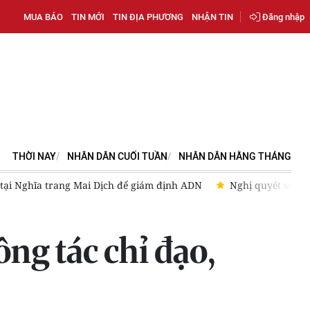
MUA BÁO
TIN MỚI
TIN ĐỊA PHƯƠNG
NHẬN TIN
Đăng nhập
THỜI NAY
NHÂN DÂN CUỐI TUẦN
NHÂN DÂN HẰNG THÁNG
định ADN
Nghị quyết số 23-NQ/TW: Đánh dấu bước phát triển m
ng tác chỉ đạo,