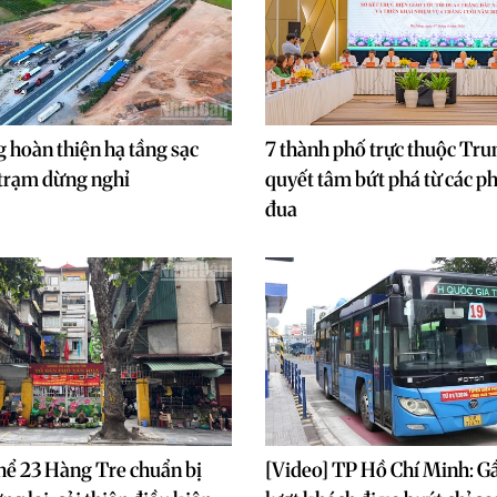
 hoàn thiện hạ tầng sạc
7 thành phố trực thuộc Tr
c trạm dừng nghỉ
quyết tâm bứt phá từ các ph
đua
hể 23 Hàng Tre chuẩn bị
[Video] TP Hồ Chí Minh: Gầ