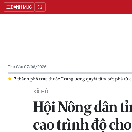
DANH MỤC
Thứ Sáu 07/08/2026
ong trào thi đua
Cà Mau công bố mức hỗ trợ nông dân nuôi c
XÃ HỘI
Hội Nông dân tỉ
cao trình độ ch