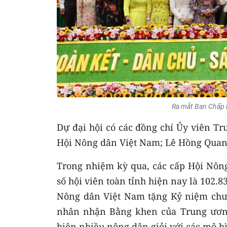
Ra mắt Ban Chấp 
Dự đại hội có các đồng chí Ủy viên T
Hội Nông dân Việt Nam; Lê Hồng Quang
Trong nhiệm kỳ qua, các cấp Hội Nông
số hội viên toàn tỉnh hiện nay là 102.
Nông dân Việt Nam tặng Kỷ niệm chươn
nhân nhận Bằng khen của Trung ươ
hiện nhiều nông dân giỏi với các mô h