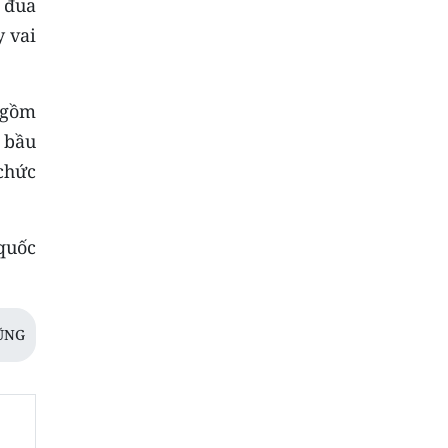
 đua
 vai
 gồm
 bầu
chức
quốc
ŨNG