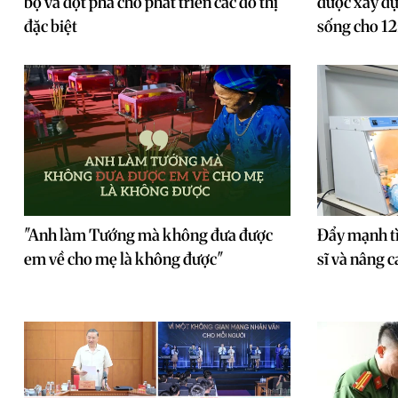
bộ và đột phá cho phát triển các đô thị
được xây dựn
đặc biệt
sống cho 12
"Anh làm Tướng mà không đưa được
Đẩy mạnh tì
em về cho mẹ là không được"
sĩ và nâng 