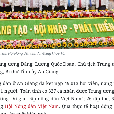
hành Hội Nông dân tỉnh An Giang khóa 10.
rung ương Đảng: Lương Quốc Đoàn, Chủ tịch Trung 
, Bí thư Tỉnh ủy An Giang.
 dân ở An Giang đã kết nạp 49.013 hội viên, nâng 
831 người. Toàn tỉnh có 327 cá nhân được Trung ươn
g “Vì giai cấp nông dân Việt Nam”; 26 tập thể, 5
ng
Hội Nông dân Việt Nam
. Qua thực tế hoạt động 
ình sản xuất hiệu quả…