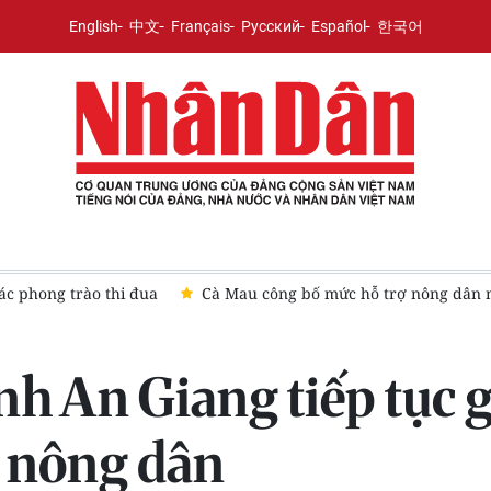
English
中文
Français
Русский
Español
한국어
á bị ảnh hưởng bởi thi công mở rộng sân bay
Tạo khuôn khổ 
nh An Giang tiếp tục
o nông dân