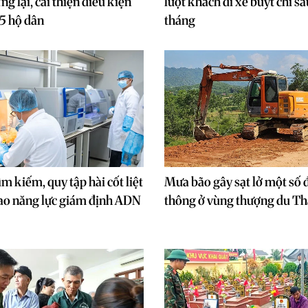
g lại, cải thiện điều kiện
lượt khách đi xe buýt chỉ s
5 hộ dân
tháng
m kiếm, quy tập hài cốt liệt
Mưa bão gây sạt lở một số 
cao năng lực giám định ADN
thông ở vùng thượng du T