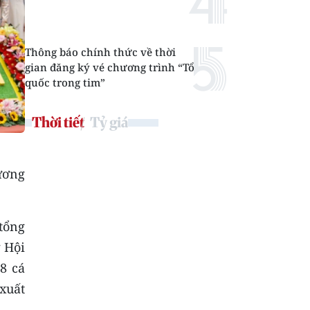
Thông báo chính thức về thời
gian đăng ký vé chương trình “Tổ
quốc trong tim”
Thời tiết
Tỷ giá
ương
tổng
g Hội
8 cá
xuất