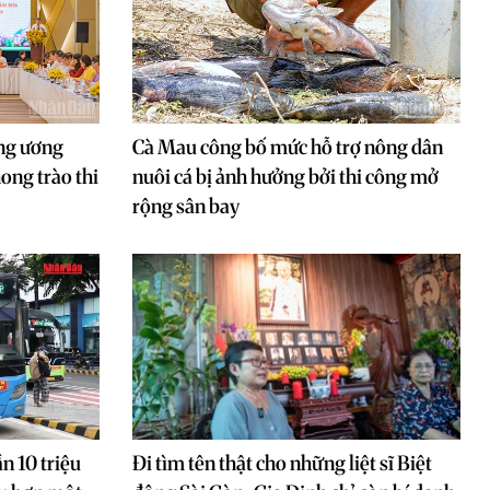
ung ương
Cà Mau công bố mức hỗ trợ nông dân
ong trào thi
nuôi cá bị ảnh hưởng bởi thi công mở
rộng sân bay
n 10 triệu
Đi tìm tên thật cho những liệt sĩ Biệt