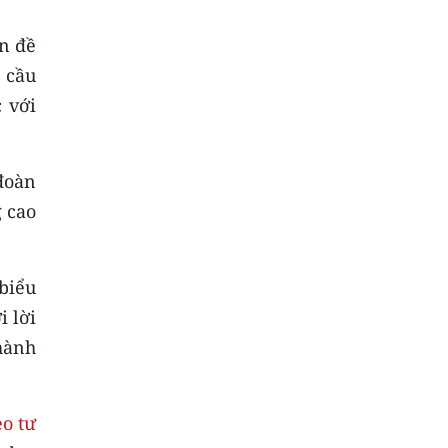
n đề
 cầu
 với
đoàn
 cao
biểu
 lời
thành
eo tư