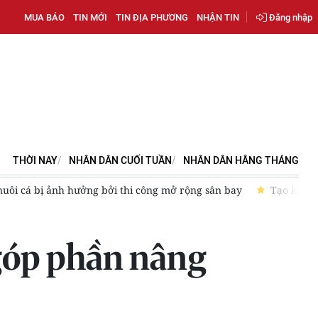
MUA BÁO
TIN MỚI
TIN ĐỊA PHƯƠNG
NHẬN TIN
Đăng nhập
THỜI NAY
NHÂN DÂN CUỐI TUẦN
NHÂN DÂN HẰNG THÁNG
pháp lý ổn định, đồng bộ và đột phá cho phát triển các đô thị đặc 
 góp phần nâng