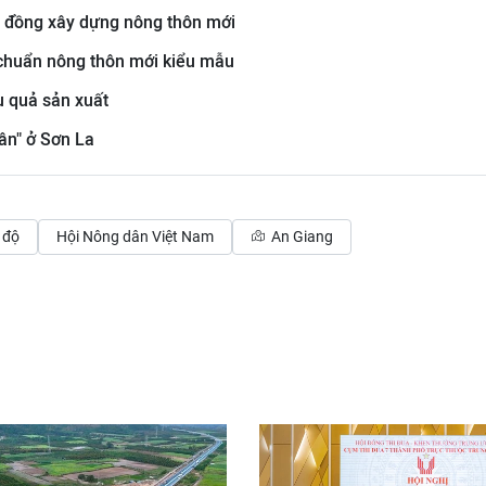
ỷ đồng xây dựng nông thôn mới
chuẩn nông thôn mới kiểu mẫu
u quả sản xuất
ân" ở Sơn La
 độ
Hội Nông dân Việt Nam
An Giang