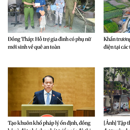
Đồng Tháp: Hỗ trợ gia đình có phụ nữ
Khẩn trương
mới sinh về quê an toàn
điện tại cá
Tạo khuôn khổ pháp lý ổn định, đồng
[Ảnh] Tập t