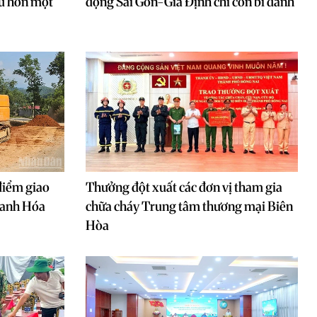
au hơn một
động Sài Gòn-Gia Định chỉ còn bí danh
điểm giao
Thưởng đột xuất các đơn vị tham gia
hanh Hóa
chữa cháy Trung tâm thương mại Biên
Hòa