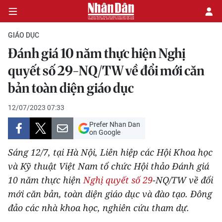
GIÁO DỤC
Đánh giá 10 năm thực hiện Nghị
CHÍNH TRỊ
quyết số 29-NQ/TW về đổi mới căn
bản toàn diện giáo dục
KINH TẾ
12/07/2023 07:33
VĂN HÓA
Prefer Nhan Dan
on Google
XÃ HỘI
Sáng 12/7, tại Hà Nội, Liên hiệp các Hội Khoa học
PHÁP LUẬT
và Kỹ thuật Việt Nam tổ chức Hội thảo Đánh giá
10 năm thực hiện
Nghị quyết số 29
-NQ/TW về đổi
DU LỊCH
mới căn bản, toàn diện giáo dục và đào tạo. Đông
đảo các nhà khoa học, nghiên cứu tham dự.
THẾ GIỚI