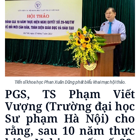
CHUYÊN ĐỀ
CÁC CHUYÊN TRANG
VỀ BÁO NHÂN DÂN
THỜI NAY
NHÂN DÂN CUỐI TUẦN
Tiến sĩ khoa học Phan Xuân Dũng phát biểu khai mạc hội thảo.
PGS, TS Phạm Viết
NHÂN DÂN HẰNG THÁNG
Vượng (Trường đại học
MUA BÁO
Sư phạm Hà Nội) cho
ĐỌC BÁO IN
rằng, sau 10 năm thực