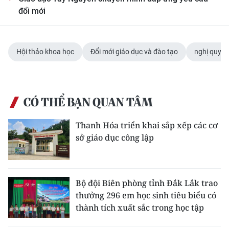
đổi mới
Hội thảo khoa học
Đổi mới giáo dục và đào tạo
nghị quyết
CÓ THỂ BẠN QUAN TÂM
Thanh Hóa triển khai sắp xếp các cơ
sở giáo dục công lập
Bộ đội Biên phòng tỉnh Đắk Lắk trao
thưởng 296 em học sinh tiêu biểu có
thành tích xuất sắc trong học tập