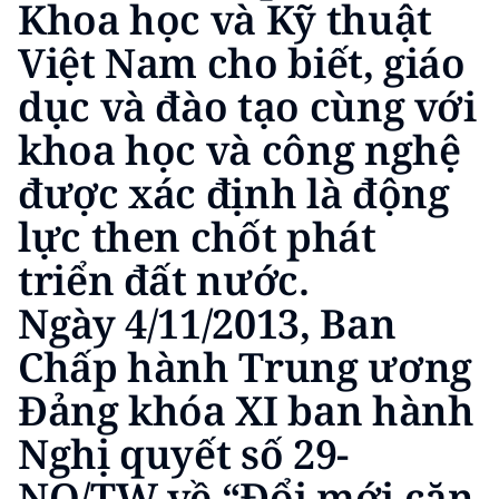
Khoa học và Kỹ thuật
CHƯƠNG TRÌNH OCOP - MỖI XÃ
MỘT SẢN PHẨM
Việt Nam cho biết, giáo
dục và đào tạo cùng với
RADIO
khoa học và công nghệ
MEDIA CENTER
được xác định là động
E-Magazine
lực then chốt phát
Video
triển đất nước.
Ngày 4/11/2013, Ban
Media Chính trị
Chấp hành Trung ương
Media Kinh tế
Đảng khóa XI ban hành
Media Văn hóa
Nghị quyết số 29-
Media Xã hội
NQ/TW về “Đổi mới căn