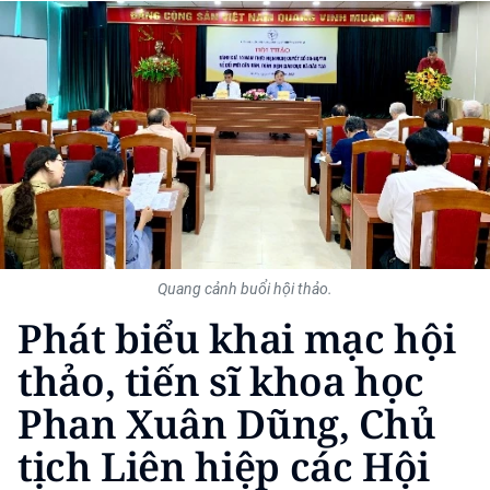
THỂ THAO
GIÁO DỤC
Y TẾ
KHOA HỌC - CÔNG NGHỆ
MÔI TRƯỜNG
BẠN ĐỌC
Quang cảnh buổi hội thảo.
Phát biểu khai mạc hội
KIỂM CHỨNG THÔNG TIN
thảo, tiến sĩ khoa học
TRI THỨC CHUYÊN SÂU
Phan Xuân Dũng, Chủ
54 DÂN TỘC VIỆT NAM
tịch Liên hiệp các Hội