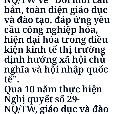
Media Pháp luật
bản, toàn diện giáo dục
Media Du lịch
và đào tạo, đáp ứng yêu
Media Thế giới
cầu công nghiệp hóa,
Media Thể thao
hiện đại hóa trong điều
kiện kinh tế thị trường
Media Giáo dục
định hướng xã hội chủ
Media Y tế
nghĩa và hội nhập quốc
Media Khoa học - Công nghệ
tế”.
Media Môi trường
Qua 10 năm thực hiện
Ảnh
Nghị quyết số 29-
Infographic
NQ/TW, giáo dục và đào