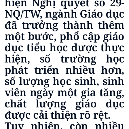
hiện Nghị quyết số 29-
ENGLISH
NQ/TW, ngành Giáo dục
中文
đã trưởng thành thêm
FRANÇAIS
một bước, phổ cập giáo
dục tiểu học được thực
РУССКИЙ
hiện, số trường học
ESPAÑOL
phát triển nhiều hơn,
한국어
số lượng học sinh, sinh
viên ngày một gia tăng,
chất lượng giáo dục
được cải thiện rõ rệt.
Tuy nhiên, còn nhiều