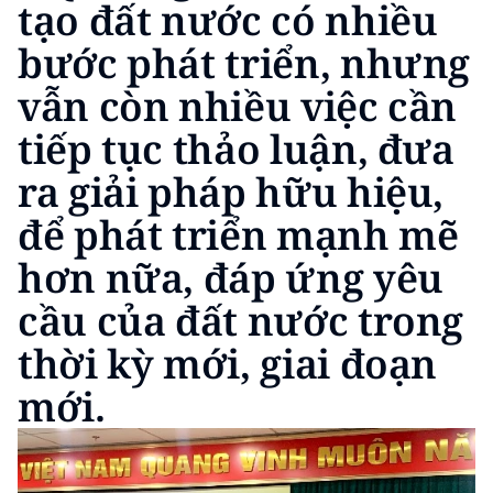
tạo đất nước có nhiều
TIN MỚI
bước phát triển, nhưng
TIN ĐỊA PHƯƠNG
vẫn còn nhiều việc cần
Trung du và miền núi phía Bắc
tiếp tục thảo luận, đưa
Đồng bằng sông Hồng
ra giải pháp hữu hiệu,
để phát triển mạnh mẽ
Bắc Trung Bộ
hơn nữa, đáp ứng yêu
Duyên hải Nam Trung Bộ và Tây
Nguyên
cầu của đất nước trong
Đông Nam Bộ
thời kỳ mới, giai đoạn
mới.
Đồng bằng sông Cửu Long
Chuyên trang Hà Nội
Chuyên trang TP. Hồ Chí Minh