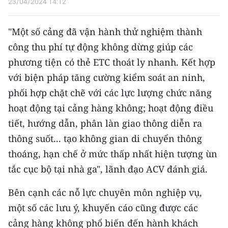
23/04/2024 14:12
CHUYÊN ĐỀ
"Một số cảng đã vận hành thử nghiệm thành
CÁC CHUYÊN TRANG
công thu phí tự động không dừng giúp các
phương tiện có thẻ ETC thoát ly nhanh. Kết hợp
với biện pháp tăng cường kiểm soát an ninh,
VỀ BÁO NHÂN DÂN
phối hợp chặt chẽ với các lực lượng chức năng
THỜI NAY
hoạt động tại cảng hàng không; hoạt động điều
tiết, hướng dẫn, phân làn giao thông diễn ra
NHÂN DÂN CUỐI TUẦN
thông suốt... tạo không gian di chuyển thông
NHÂN DÂN HẰNG THÁNG
thoáng, hạn chế ở mức thấp nhất hiện tượng ùn
tắc cục bộ tại nhà ga", lãnh đạo ACV đánh giá.
MUA BÁO
Bên cạnh các nỗ lực chuyên môn nghiệp vụ,
ĐỌC BÁO IN
một số các lưu ý, khuyến cáo cũng được các
cảng hàng không phổ biến đến hành khách