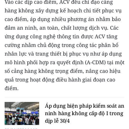
Vào các dịp cao điểm, ACV đều chỉ đạo cảng
TIN MỚI
hàng không xây dựng kế hoạch chi tiết phục vụ
cao điểm, áp dụng nhiều phương án nhằm bảo
TIN ĐỊA PHƯƠNG
đảm an ninh, an toàn, chất lượng dịch vụ. Các
Trung du và miền núi phía Bắc
ứng dụng công nghệ thông tin được ACV tăng
cường nhằm chủ động trong công tác phân bổ
Đồng bằng sông Hồng
nhân lực và trang thiết bị phục vụ như áp dụng
Bắc Trung Bộ
mô hình phối hợp ra quyết định (A-CDM) tại một
Duyên hải Nam Trung Bộ và Tây
số cảng hàng không trọng điểm, nâng cao hiệu
Nguyên
quả trong hoạt động điều hành giai đoạn cao
điểm.
Đông Nam Bộ
Đồng bằng sông Cửu Long
Áp dụng biện pháp kiểm soát an
ninh hàng không cấp độ I trong
Chuyên trang Hà Nội
dịp lễ 30/4
Chuyên trang TP. Hồ Chí Minh