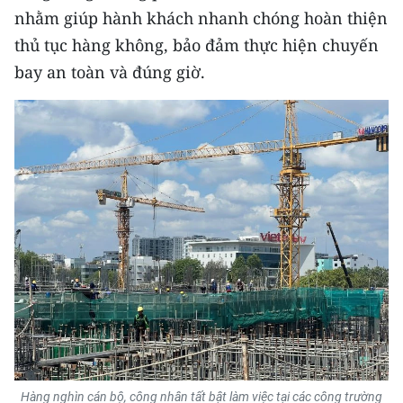
ENGLISH
nhằm giúp hành khách nhanh chóng hoàn thiện
thủ tục hàng không, bảo đảm thực hiện chuyến
中文
bay an toàn và đúng giờ.
FRANÇAIS
РУССКИЙ
ESPAÑOL
한국어
Hàng nghìn cán bộ, công nhân tất bật làm việc tại các công trường