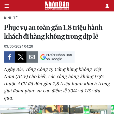
KINH TẾ
Phục vụ an toàn gần 1,8 triệu hành
CHÍNH TRỊ
khách đi hàng không trong dịp lễ
KINH TẾ
03/05/2024 04:28
Prefer Nhan Dan
VĂN HÓA
on Google
Ngày 3/5, Tổng Công ty Cảng hàng không Việt
XÃ HỘI
Nam (ACV) cho biết, các cảng hàng không trực
thuộc ACV đã đón gần 1,8 triệu hành khách trong
PHÁP LUẬT
giai đoạn phục vụ cao điểm lễ 30/4 và 1/5 vừa
DU LỊCH
qua.
THẾ GIỚI