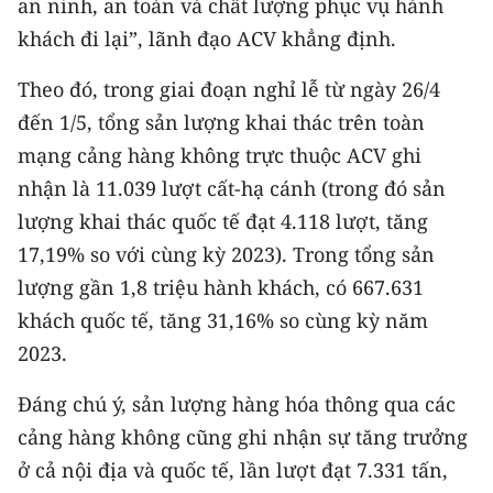
an ninh, an toàn và chất lượng phục vụ hành
CHƯƠNG TRÌNH OCOP - MỖI XÃ
MỘT SẢN PHẨM
khách đi lại”, lãnh đạo ACV khẳng định.
Theo đó, trong giai đoạn nghỉ lễ từ ngày 26/4
RADIO
đến 1/5, tổng sản lượng khai thác trên toàn
mạng cảng hàng không trực thuộc ACV ghi
MEDIA CENTER
nhận là 11.039 lượt cất-hạ cánh (trong đó sản
E-Magazine
lượng khai thác quốc tế đạt 4.118 lượt, tăng
17,19% so với cùng kỳ 2023). Trong tổng sản
Video
lượng gần 1,8 triệu hành khách, có 667.631
Media Chính trị
khách quốc tế, tăng 31,16% so cùng kỳ năm
2023.
Media Kinh tế
Đáng chú ý, sản lượng hàng hóa thông qua các
Media Văn hóa
cảng hàng không cũng ghi nhận sự tăng trưởng
Media Xã hội
ở cả nội địa và quốc tế, lần lượt đạt 7.331 tấn,