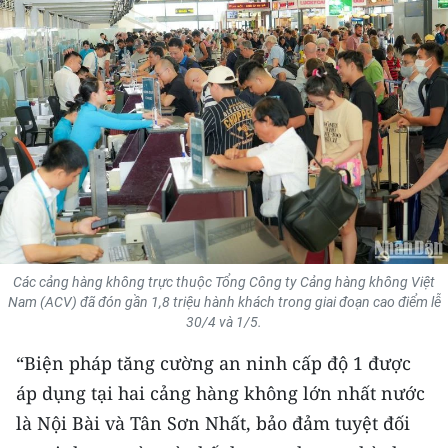
THỂ THAO
GIÁO DỤC
Y TẾ
KHOA HỌC - CÔNG NGHỆ
MÔI TRƯỜNG
BẠN ĐỌC
Các cảng hàng không trực thuộc Tổng Công ty Cảng hàng không Việt
Nam (ACV) đã đón gần 1,8 triệu hành khách trong giai đoạn cao điểm lễ
KIỂM CHỨNG THÔNG TIN
30/4 và 1/5.
TRI THỨC CHUYÊN SÂU
“Biện pháp tăng cường an ninh cấp độ 1 được
áp dụng tại hai cảng hàng không lớn nhất nước
54 DÂN TỘC VIỆT NAM
là Nội Bài và Tân Sơn Nhất, bảo đảm tuyệt đối