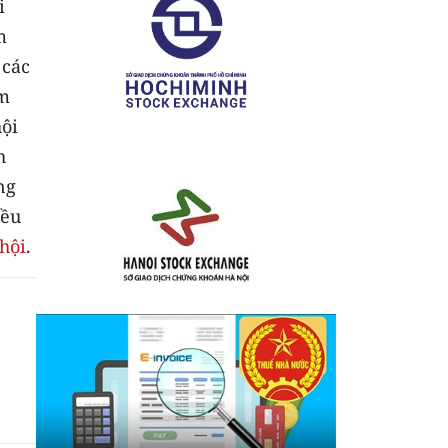
i
m
 các
ểm
hội
h
ng
iều
hội
.