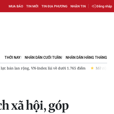
MUA BÁO
TIN MỚI
TIN ĐỊA PHƯƠNG
NHẬN TIN
Đăng nhập
THỜI NAY
NHÂN DÂN CUỐI TUẦN
NHÂN DÂN HẰNG THÁNG
Index lùi về dưới 1.765 điểm
Mở rộng “cầu nối” thanh toán V
h xã hội, góp