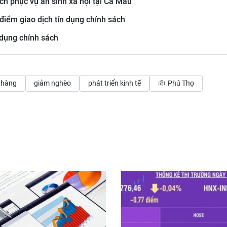
ch phục vụ an sinh xã hội tại Cà Mau
 điểm giao dịch tín dụng chính sách
 dụng chính sách
 hàng
giảm nghèo
phát triển kinh tế
Phú Thọ