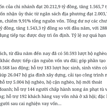
n của chi nhánh đạt 20.212,9 tỷ đồng, tăng 1.565,7 t
ốn nhận ủy thác từ ngân sách địa phương đạt 2.003,
ăm, chiếm 9,91% tổng nguồn vốn. Tổng dư nợ các ch
tỷ đồng, tăng 1.543,3 tỷ đồng so với đầu năm, với 28
ụng tiếp tục được duy trì ổn định. Tỷ lệ nợ quá hạn
ch, từ đầu năm đến nay đã có 50.593 lượt hộ nghèo
 khác được tiếp cận nguồn vốn ưu đãi; góp phần tạo 
.568 lao động; hỗ trợ 183 lượt học sinh, sinh viên có
úp 26.047 hộ gia đình xây dựng, cải tạo công trình 
hỗ trợ 5.004 hộ nghèo, hộ cận nghèo, hộ mới thoát
 doanh; hỗ trợ 144 người chấp hành xong án phạt tù 
ng; hỗ trợ 192 khách hàng vay vốn nhà ở xã hội; đặc 
 người sau cai nghiện vay vốn…