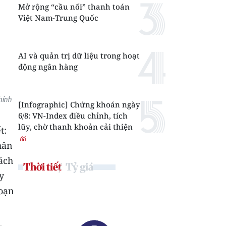
Mở rộng “cầu nối” thanh toán
Việt Nam-Trung Quốc
AI và quản trị dữ liệu trong hoạt
động ngân hàng
hính
[Infographic] Chứng khoán ngày
6/8: VN-Index điều chỉnh, tích
lũy, chờ thanh khoản cải thiện
t:
hân
ách
Thời tiết
Tỷ giá
y
đoạn