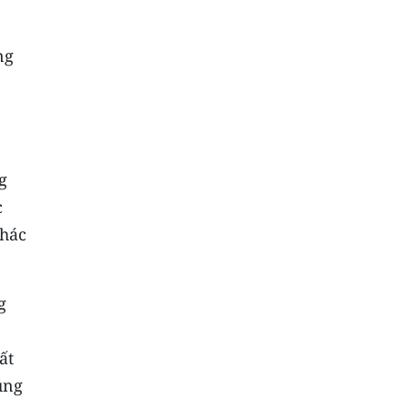
ng
g
c
thác
g
ất
úng