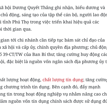
xã hội Dương Quyết Thắng ghi nhận, biểu dương và
 chủ động, sáng tạo của tập thể cán bộ, người lao độ
tỉnh Phú Thọ trong việc triển khai hiệu quả các
i thời gian qua.
ian tới chi nhánh cần tiếp tục bám sát chỉ đạo của
 xã hội và cấp ủy, chính quyền địa phương; chủ độn
số 39-CT/TW của Ban Bí thư; tăng cường huy động cá
ội, đặc biệt là nguồn vốn ngân sách địa phương ủy 
chất lượng hoạt động,
chất lượng tín dụng
; tăng cườn
ừng chương trình tín dụng. Bên cạnh đó, đẩy mạnh
ng tin trong hoạt động nghiệp vụ nhằm nâng cao ch
đảm nguồn vốn tín dụng chính sách được sử dụng đ