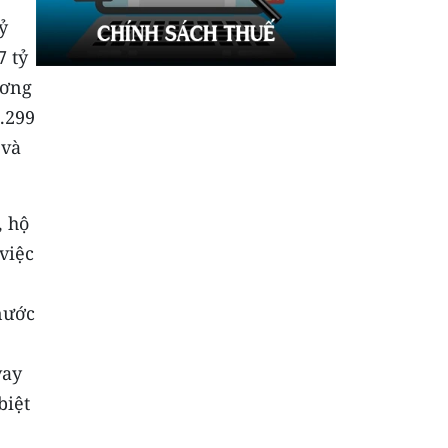
ỷ
7 tỷ
ương
8.299
 và
, hộ
việc
nước
vay
biệt