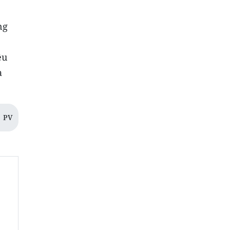
ng
êu
a
PV