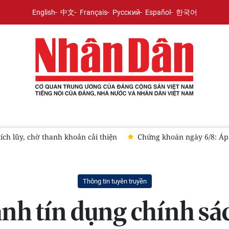
English
中文
Français
Русский
Español
한국어
ản cải thiện
Chứng khoán ngày 6/8: Áp lực bán lan rộng, VN-
Thông tin tuyên truyền
h tín dụng chính sác