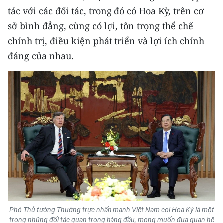
Media Pháp luật
tác với các đối tác, trong đó có Hoa Kỳ, trên cơ
sở bình đẳng, cùng có lợi, tôn trọng thể chế
Media Du lịch
chính trị, điều kiện phát triển và lợi ích chính
Media Thế giới
đáng của nhau.
Media Thể thao
Media Giáo dục
Media Y tế
Media Khoa học - Công nghệ
Media Môi trường
Ảnh
Infographic
Phó Thủ tướng Thường trực nhấn mạnh Việt Nam coi Hoa Kỳ là một
trong những đối tác quan trọng hàng đầu, mong muốn đưa quan hệ