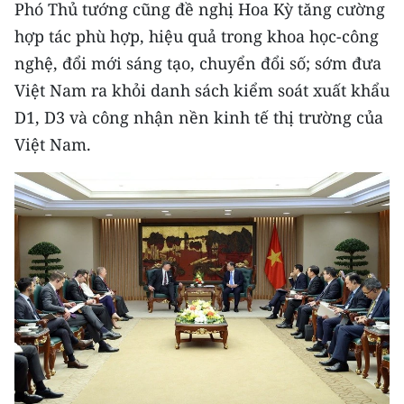
Phó Thủ tướng cũng đề nghị Hoa Kỳ tăng cường
ENGLISH
hợp tác phù hợp, hiệu quả trong khoa học-công
中文
nghệ, đổi mới sáng tạo, chuyển đổi số; sớm đưa
Việt Nam ra khỏi danh sách kiểm soát xuất khẩu
FRANÇAIS
D1, D3 và công nhận nền kinh tế thị trường của
РУССКИЙ
Việt Nam.
ESPAÑOL
한국어