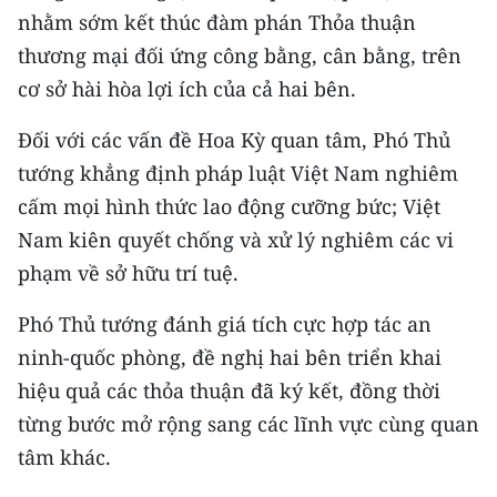
nhằm sớm kết thúc đàm phán Thỏa thuận
CHUYÊN ĐỀ
thương mại đối ứng công bằng, cân bằng, trên
cơ sở hài hòa lợi ích của cả hai bên.
CÁC CHUYÊN TRANG
Đối với các vấn đề Hoa Kỳ quan tâm, Phó Thủ
tướng khẳng định pháp luật Việt Nam nghiêm
VỀ BÁO NHÂN DÂN
cấm mọi hình thức lao động cưỡng bức; Việt
THỜI NAY
Nam kiên quyết chống và xử lý nghiêm các vi
phạm về sở hữu trí tuệ.
NHÂN DÂN CUỐI TUẦN
Phó Thủ tướng đánh giá tích cực hợp tác an
NHÂN DÂN HẰNG THÁNG
ninh-quốc phòng, đề nghị hai bên triển khai
MUA BÁO
hiệu quả các thỏa thuận đã ký kết, đồng thời
từng bước mở rộng sang các lĩnh vực cùng quan
ĐỌC BÁO IN
tâm khác.