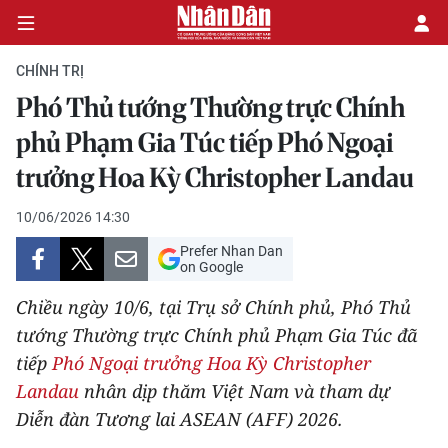
CHÍNH TRỊ
Phó Thủ tướng Thường trực Chính
CHÍNH TRỊ
phủ Phạm Gia Túc tiếp Phó Ngoại
trưởng Hoa Kỳ Christopher Landau
KINH TẾ
10/06/2026 14:30
VĂN HÓA
Prefer Nhan Dan
on Google
XÃ HỘI
Chiều ngày 10/6, tại Trụ sở Chính phủ, Phó Thủ
PHÁP LUẬT
tướng Thường trực Chính phủ Phạm Gia Túc đã
tiếp
Phó Ngoại trưởng Hoa Kỳ Christopher
DU LỊCH
Landau
nhân dịp thăm Việt Nam và tham dự
Diễn đàn Tương lai ASEAN (AFF) 2026.
THẾ GIỚI