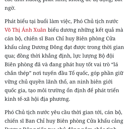
ngờ.
CHUYÊN ĐỀ
Phát biểu tại buổi làm việc, Phó Chủ tịch nước
CÁC CHUYÊN TRANG
Võ Thị Ánh Xuân
biểu dương những kết quả mà
cán bộ, chiến sĩ Ban Chỉ huy Biên phòng Cửa
VỀ BÁO NHÂN DÂN
khẩu cảng Dương Đông đạt được trong thời gian
qua; đồng thời khẳng định, lực lượng Bộ đội
THỜI NAY
Biên phòng đã và đang phát huy tốt vai trò “lá
chắn thép” nơi tuyến đầu Tổ quốc, góp phần giữ
NHÂN DÂN CUỐI TUẦN
vững chủ quyền lãnh thổ, an ninh biên giới
NHÂN DÂN HẰNG THÁNG
quốc gia, tạo môi trường ổn định để phát triển
kinh tế-xã hội địa phương.
MUA BÁO
Phó Chủ tịch nước yêu cầu thời gian tới, cán bộ,
ĐỌC BÁO IN
chiến sĩ Ban Chỉ huy Biên phòng Cửa khẩu cảng