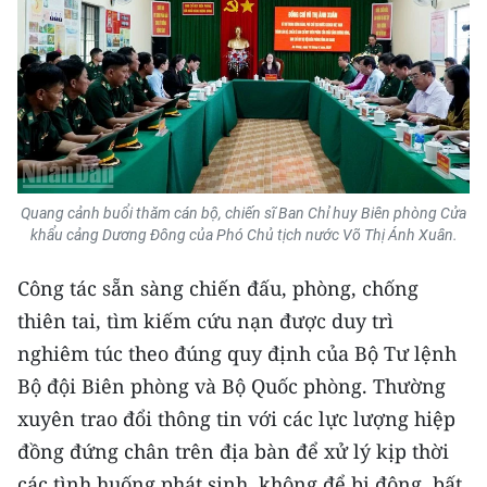
TIN MỚI
TIN ĐỊA PHƯƠNG
Trung du và miền núi phía Bắc
Đồng bằng sông Hồng
Quang cảnh buổi thăm cán bộ, chiến sĩ Ban Chỉ huy Biên phòng Cửa
Bắc Trung Bộ
khẩu cảng Dương Đông của Phó Chủ tịch nước Võ Thị Ánh Xuân.
Duyên hải Nam Trung Bộ và Tây
Công tác sẵn sàng chiến đấu, phòng, chống
Nguyên
thiên tai, tìm kiếm cứu nạn được duy trì
Đông Nam Bộ
nghiêm túc theo đúng quy định của Bộ Tư lệnh
Bộ đội Biên phòng và Bộ Quốc phòng. Thường
Đồng bằng sông Cửu Long
xuyên trao đổi thông tin với các lực lượng hiệp
Chuyên trang Hà Nội
đồng đứng chân trên địa bàn để xử lý kịp thời
các tình huống phát sinh, không để bị động, bất
Chuyên trang TP. Hồ Chí Minh