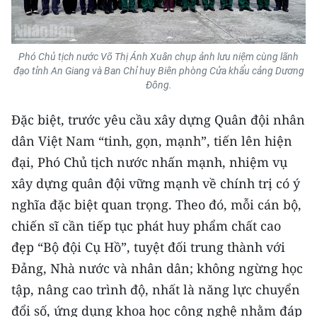
Phó Chủ tịch nước Võ Thị Ánh Xuân chụp ảnh lưu niệm cùng lãnh
đạo tỉnh An Giang và Ban Chỉ huy Biên phòng Cửa khẩu cảng Dương
Đông.
Đặc biệt, trước yêu cầu xây dựng Quân đội nhân
dân Việt Nam “tinh, gọn, mạnh”, tiến lên hiện
đại, Phó Chủ tịch nước nhấn mạnh, nhiệm vụ
xây dựng quân đội vững mạnh về chính trị có ý
nghĩa đặc biệt quan trọng. Theo đó, mỗi cán bộ,
chiến sĩ cần tiếp tục phát huy phẩm chất cao
đẹp “Bộ đội Cụ Hồ”, tuyệt đối trung thành với
Đảng, Nhà nước và nhân dân; không ngừng học
tập, nâng cao trình độ, nhất là năng lực chuyển
đổi số, ứng dụng khoa học công nghệ nhằm đáp