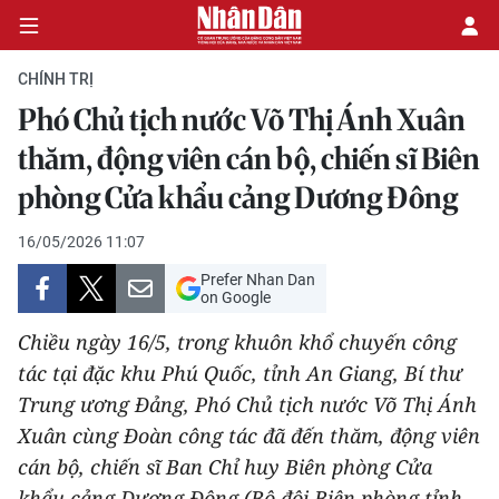
CHÍNH TRỊ
Phó Chủ tịch nước Võ Thị Ánh Xuân
CHÍNH TRỊ
thăm, động viên cán bộ, chiến sĩ Biên
phòng Cửa khẩu cảng Dương Đông
KINH TẾ
16/05/2026 11:07
VĂN HÓA
Prefer Nhan Dan
on Google
XÃ HỘI
Chiều ngày 16/5, trong khuôn khổ chuyến công
PHÁP LUẬT
tác tại đặc khu Phú Quốc, tỉnh An Giang, Bí thư
Trung ương Đảng, Phó Chủ tịch nước Võ Thị Ánh
DU LỊCH
Xuân cùng Đoàn công tác đã đến thăm, động viên
cán bộ, chiến sĩ Ban Chỉ huy Biên phòng Cửa
THẾ GIỚI
khẩu cảng Dương Đông (Bộ đội Biên phòng tỉnh