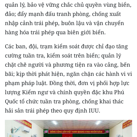
Media Pháp luật
quản lý, bảo vệ vững chắc chủ quyền vùng biển,
đảo; đẩy mạnh đấu tranh phòng, chống xuất
Media Du lịch
nhập cảnh trái phép, buôn lậu và vận chuyển
Media Thế giới
hàng hóa trái phép qua biên giới biển.
Media Thể thao
Các ban, đội, trạm kiểm soát được chỉ đạo tăng
cường tuần tra, kiểm soát trên biển; quản lý
Media Giáo dục
chặt chẽ người và phương tiện ra vào cảng, bến
Media Y tế
bãi; kịp thời phát hiện, ngăn chặn các hành vi vi
phạm pháp luật. Đồng thời, đơn vị phối hợp lực
Media Khoa học - Công nghệ
lượng Kiểm ngư và chính quyền đặc khu Phú
Media Môi trường
Quốc tổ chức tuần tra phòng, chống khai thác
hải sản trái phép theo quy định IUU.
Ảnh
Infographic