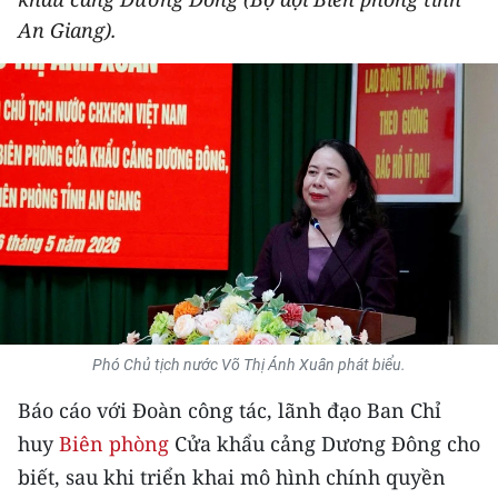
THỂ THAO
An Giang).
GIÁO DỤC
Y TẾ
KHOA HỌC - CÔNG NGHỆ
MÔI TRƯỜNG
BẠN ĐỌC
KIỂM CHỨNG THÔNG TIN
Phó Chủ tịch nước Võ Thị Ánh Xuân phát biểu.
TRI THỨC CHUYÊN SÂU
Báo cáo với Đoàn công tác, lãnh đạo Ban Chỉ
huy
Biên phòng
Cửa khẩu cảng Dương Đông cho
54 DÂN TỘC VIỆT NAM
biết, sau khi triển khai mô hình chính quyền