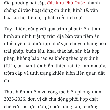
CHƯƠNG TRÌNH OCOP - MỖI XÃ
địa phương hai cấp,
đặc khu Phú Quốc
nhanh
MỘT SẢN PHẨM
chóng đi vào hoạt động ổn định; kinh tế, văn
hóa, xã hội tiếp tục phát triển tích cực.
RADIO
Tuy nhiên, cùng với quá trình phát triển, tình
hình an ninh trật tự trên địa bàn vẫn tiềm ẩn
MEDIA CENTER
nhiều yếu tố phức tạp như vận chuyển hàng hóa
E-Magazine
trái phép, buôn lậu, khai thác hải sản bất hợp
pháp, không báo cáo và không theo quy định
Video
(IUU), tai nạn trên biển, thiên tai, tệ nạn ma túy,
Media Chính trị
trộm cắp và tình trạng khiếu kiện liên quan đất
Media Kinh tế
đai.
Media Văn hóa
Thực hiện nhiệm vụ công tác biên phòng năm
2025-2026, đơn vị đã chủ động phối hợp chặt
Media Xã hội
chẽ với các lực lượng chức năng tăng cường