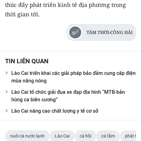
thúc đẩy phát triển kinh tế địa phương trong
thời gian tới.
TÂM THỜI-CÔNG HẢI
TIN LIÊN QUAN
Lào Cai triển khai các giải pháp bảo đảm cung cấp điện
mùa nắng nóng
Lào Cai tổ chức giải đua xe đạp địa hình “MTB-bản
hùng ca biên cương”
Lào Cai nâng cao chất lượng y tế cơ sở
nuôi cá nước lạnh
Lào Cai
cá hồi
cá tầm
phát tri