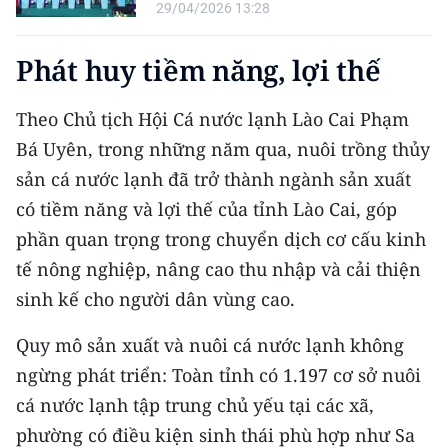
CHƯƠNG TRÌNH OCOP - MỖI XÃ
29/04/2026 13:28
MỘT SẢN PHẨM
Phát huy tiềm năng, lợi thế
RADIO
Theo Chủ tịch Hội Cá nước lạnh Lào Cai Phạm
MEDIA CENTER
Bá Uyên, trong những năm qua, nuôi trồng thủy
sản cá nước lạnh đã trở thành ngành sản xuất
E-Magazine
có tiềm năng và lợi thế của tỉnh Lào Cai, góp
Video
phần quan trọng trong chuyển dịch cơ cấu kinh
tế nông nghiệp, nâng cao thu nhập và cải thiện
Media Chính trị
sinh kế cho người dân vùng cao.
Media Kinh tế
Quy mô sản xuất và nuôi cá nước lạnh không
Media Văn hóa
ngừng phát triển: Toàn tỉnh có 1.197 cơ sở nuôi
cá nước lạnh tập trung chủ yếu tại các xã,
Media Xã hội
phường có điều kiện sinh thái phù hợp như Sa