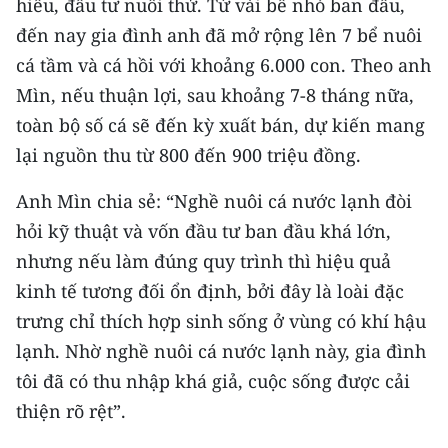
hiểu, đầu tư nuôi thử. Từ vài bể nhỏ ban đầu,
TIN MỚI
đến nay gia đình anh đã mở rộng lên 7 bể nuôi
cá tầm và cá hồi với khoảng 6.000 con. Theo anh
TIN ĐỊA PHƯƠNG
Mìn, nếu thuận lợi, sau khoảng 7-8 tháng nữa,
Trung du và miền núi phía Bắc
toàn bộ số cá sẽ đến kỳ xuất bán, dự kiến mang
lại nguồn thu từ 800 đến 900 triệu đồng.
Đồng bằng sông Hồng
Anh Mìn chia sẻ: “Nghề nuôi cá nước lạnh đòi
Bắc Trung Bộ
hỏi kỹ thuật và vốn đầu tư ban đầu khá lớn,
Duyên hải Nam Trung Bộ và Tây
nhưng nếu làm đúng quy trình thì hiệu quả
Nguyên
kinh tế tương đối ổn định, bởi đây là loài đặc
Đông Nam Bộ
trưng chỉ thích hợp sinh sống ở vùng có khí hậu
lạnh. Nhờ nghề nuôi cá nước lạnh này, gia đình
Đồng bằng sông Cửu Long
tôi đã có thu nhập khá giả, cuộc sống được cải
Chuyên trang Hà Nội
thiện rõ rệt”.
Chuyên trang TP. Hồ Chí Minh