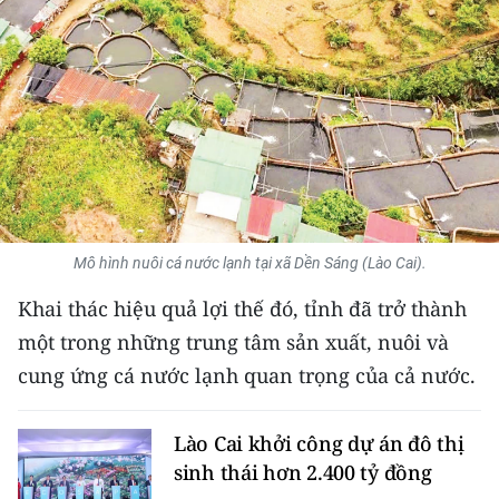
THỂ THAO
GIÁO DỤC
Y TẾ
KHOA HỌC - CÔNG NGHỆ
MÔI TRƯỜNG
Mô hình nuôi cá nước lạnh tại xã Dền Sáng (Lào Cai).
BẠN ĐỌC
Khai thác hiệu quả lợi thế đó, tỉnh đã trở thành
một trong những trung tâm sản xuất, nuôi và
KIỂM CHỨNG THÔNG TIN
cung ứng cá nước lạnh quan trọng của cả nước.
TRI THỨC CHUYÊN SÂU
Lào Cai khởi công dự án đô thị
54 DÂN TỘC VIỆT NAM
sinh thái hơn 2.400 tỷ đồng