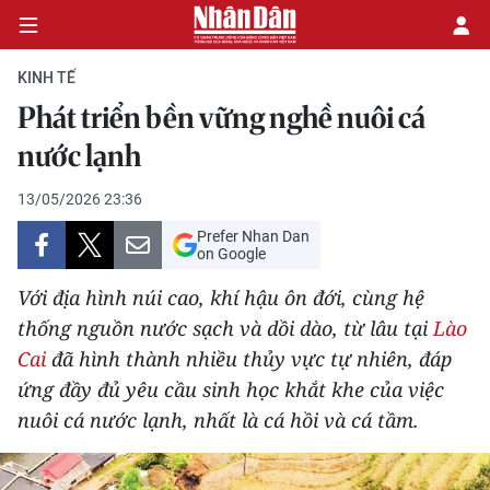
KINH TẾ
Phát triển bền vững nghề nuôi cá
CHÍNH TRỊ
nước lạnh
KINH TẾ
13/05/2026 23:36
Prefer Nhan Dan
VĂN HÓA
on Google
Với địa hình núi cao, khí hậu ôn đới, cùng hệ
XÃ HỘI
thống nguồn nước sạch và dồi dào, từ lâu tại
Lào
Cai
đã hình thành nhiều thủy vực tự nhiên, đáp
PHÁP LUẬT
ứng đầy đủ yêu cầu sinh học khắt khe của việc
DU LỊCH
nuôi cá nước lạnh, nhất là cá hồi và cá tầm.
THẾ GIỚI