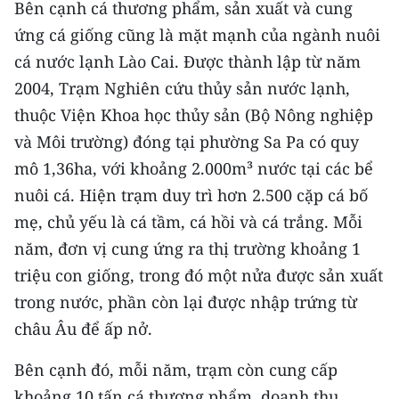
Bên cạnh cá thương phẩm, sản xuất và cung
ứng cá giống cũng là mặt mạnh của ngành nuôi
CHUYÊN ĐỀ
cá nước lạnh Lào Cai. Được thành lập từ năm
CÁC CHUYÊN TRANG
2004, Trạm Nghiên cứu thủy sản nước lạnh,
thuộc Viện Khoa học thủy sản (Bộ Nông nghiệp
VỀ BÁO NHÂN DÂN
và Môi trường) đóng tại phường Sa Pa có quy
mô 1,36ha, với khoảng 2.000m³ nước tại các bể
THỜI NAY
nuôi cá. Hiện trạm duy trì hơn 2.500 cặp cá bố
mẹ, chủ yếu là cá tầm, cá hồi và cá trắng. Mỗi
NHÂN DÂN CUỐI TUẦN
năm, đơn vị cung ứng ra thị trường khoảng 1
NHÂN DÂN HẰNG THÁNG
triệu con giống, trong đó một nửa được sản xuất
trong nước, phần còn lại được nhập trứng từ
MUA BÁO
châu Âu để ấp nở.
ĐỌC BÁO IN
Bên cạnh đó, mỗi năm, trạm còn cung cấp
khoảng 10 tấn cá thương phẩm, doanh thu