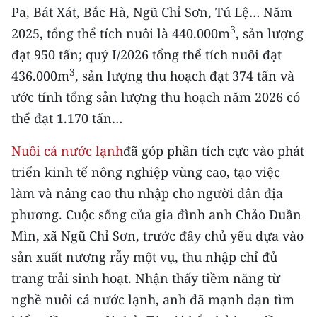
Media Pháp luật
Pa, Bát Xát, Bắc Hà, Ngũ Chỉ Sơn, Tú Lệ… Năm
3
2025, tổng thể tích nuôi là 440.000m
, sản lượng
Media Du lịch
đạt 950 tấn; quý I/2026 tổng thể tích nuôi đạt
Media Thế giới
3
436.000m
, sản lượng thu hoạch đạt 374 tấn và
ước tính tổng sản lượng thu hoạch năm 2026 có
Media Thể thao
thể đạt 1.170 tấn…
Media Giáo dục
Nuôi cá nước lạnh
đã góp phần tích cực vào phát
Media Y tế
triển kinh tế nông nghiệp vùng cao, tạo việc
làm và nâng cao thu nhập cho người dân địa
Media Khoa học - Công nghệ
phương. Cuộc sống của gia đình anh Chảo Duần
Media Môi trường
Mìn, xã Ngũ Chỉ Sơn, trước đây chủ yếu dựa vào
Ảnh
sản xuất nương rẫy một vụ, thu nhập chỉ đủ
trang trải sinh hoạt. Nhận thấy tiềm năng từ
Infographic
nghề nuôi cá nước lạnh, anh đã mạnh dạn tìm