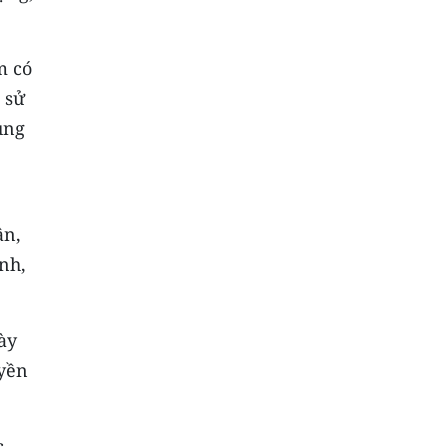
m có
 sử
ụng
ận,
anh,
ày
uyền
c