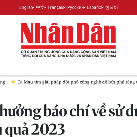
English
中文
Français
Русский
Español
한국어
ững
Cà Mau tìm giải pháp đột phá công nghệ để bứt phá tăng 
thưởng báo chí về sử 
ệu quả 2023