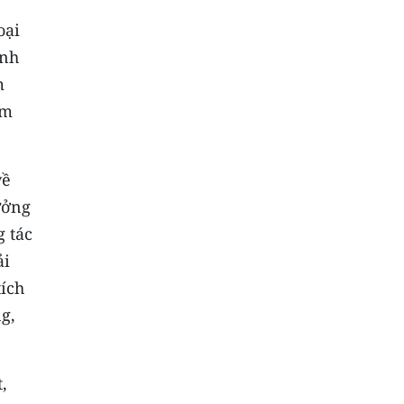
oại
ánh
m
ệm
về
ưởng
g tác
ải
tích
g,
,