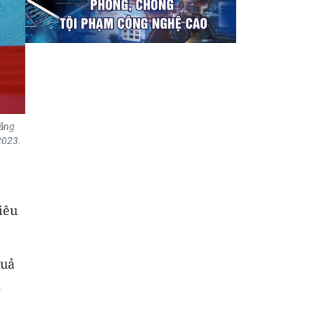
năng
2023.
iêu
quả
i