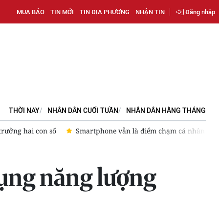
MUA BÁO
TIN MỚI
TIN ĐỊA PHƯƠNG
NHẬN TIN
Đăng nhập
THỜI NAY
NHÂN DÂN CUỐI TUẦN
NHÂN DÂN HẰNG THÁNG
trưởng hai con số
Smartphone vẫn là điểm chạm cá nhân nhất
dụng năng lượng