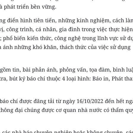
à phát triển bền vững.
ững điển hình tiên tiến, những kinh nghiệm, cách là
ị, công trình, cá nhân, gia đình trong việc thực hiện
 phổ biến kiến ​​thức, công nghệ trong lĩnh vực sử d
n ánh những khó khăn, thách thức của việc sử dụng
gồm tin, bài phản ánh, phỏng vấn, tọa đàm, bình lu
a, bút ký báo chí thuộc 4 loại hình: Báo in, Phát th
báo chí được đăng tải từ ngày 16/10/2022 đến hết ng
n thông đại chúng được cơ quan nhà nước có thẩm q
cả các nhà báo chuyên nghiệp hoặc không chuyên, cá