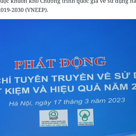
huộc khuôn khổ Chương trình quốc gia về sử dụng n
2019-2030 (VNEEP).