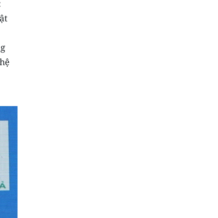
:
ật
ng
ghệ