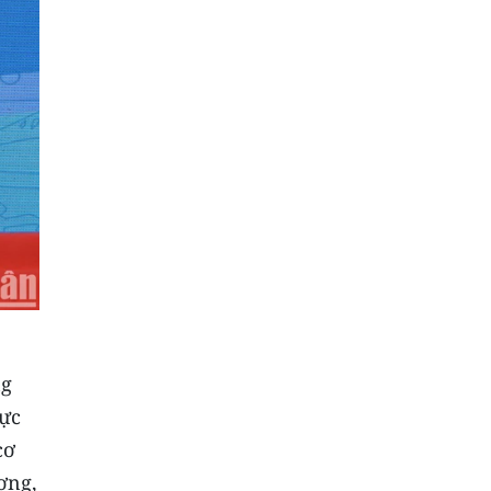
ng
vực
cơ
ợng,