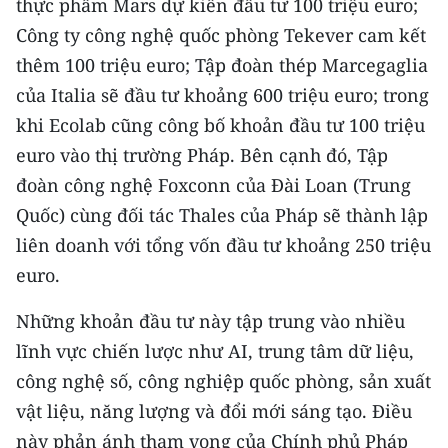
thực phẩm Mars dự kiến đầu tư 100 triệu euro;
Công ty công nghệ quốc phòng Tekever cam kết
CHUYÊN ĐỀ
thêm 100 triệu euro; Tập đoàn thép Marcegaglia
CÁC CHUYÊN TRANG
của Italia sẽ đầu tư khoảng 600 triệu euro; trong
khi Ecolab cũng công bố khoản đầu tư 100 triệu
euro vào thị trường Pháp. Bên cạnh đó, Tập
VỀ BÁO NHÂN DÂN
đoàn công nghệ Foxconn của Đài Loan (Trung
THỜI NAY
Quốc) cùng đối tác Thales của Pháp sẽ thành lập
liên doanh với tổng vốn đầu tư khoảng 250 triệu
NHÂN DÂN CUỐI TUẦN
euro.
NHÂN DÂN HẰNG THÁNG
Những khoản đầu tư này tập trung vào nhiều
MUA BÁO
lĩnh vực chiến lược như AI, trung tâm dữ liệu,
công nghệ số, công nghiệp quốc phòng, sản xuất
ĐỌC BÁO IN
vật liệu, năng lượng và đổi mới sáng tạo. Điều
này phản ánh tham vọng của Chính phủ Pháp