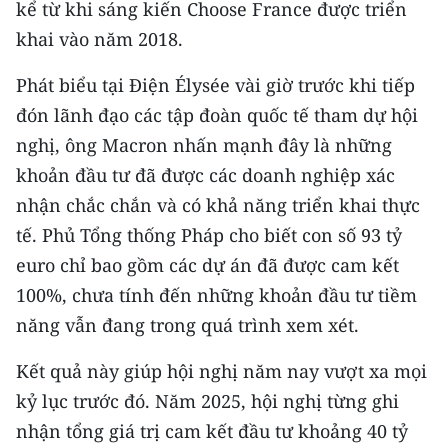
kể từ khi sáng kiến Choose France được triển
CHƯƠNG TRÌNH OCOP - MỖI XÃ
MỘT SẢN PHẨM
khai vào năm 2018.
Phát biểu tại Điện Élysée vài giờ trước khi tiếp
RADIO
đón lãnh đạo các tập đoàn quốc tế tham dự hội
nghị, ông Macron nhấn mạnh đây là những
MEDIA CENTER
khoản đầu tư đã được các doanh nghiệp xác
E-Magazine
nhận chắc chắn và có khả năng triển khai thực
tế. Phủ Tổng thống Pháp cho biết con số 93 tỷ
Video
euro chỉ bao gồm các dự án đã được cam kết
Media Chính trị
100%, chưa tính đến những khoản đầu tư tiềm
năng vẫn đang trong quá trình xem xét.
Media Kinh tế
Media Văn hóa
Kết quả này giúp hội nghị năm nay vượt xa mọi
kỷ lục trước đó. Năm 2025, hội nghị từng ghi
Media Xã hội
nhận tổng giá trị cam kết đầu tư khoảng 40 tỷ