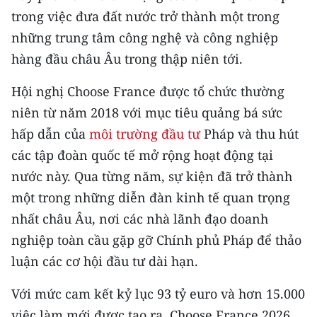
ENGLISH
trong việc đưa đất nước trở thành một trong
những trung tâm công nghệ và công nghiệp
中文
hàng đầu châu Âu trong thập niên tới.
FRANÇAIS
Hội nghị Choose France được tổ chức thường
РУССКИЙ
niên từ năm 2018 với mục tiêu quảng bá sức
hấp dẫn của
môi trường đầu tư
Pháp và thu hút
ESPAÑOL
các tập đoàn quốc tế mở rộng hoạt động tại
nước này. Qua từng năm, sự kiện đã trở thành
한국어
một trong những diễn đàn kinh tế quan trọng
nhất châu Âu, nơi các nhà lãnh đạo doanh
nghiệp toàn cầu gặp gỡ Chính phủ Pháp để thảo
luận các cơ hội đầu tư dài hạn.
Với mức cam kết kỷ lục 93 tỷ euro và hơn 15.000
việc làm mới được tạo ra, Choose France 2026