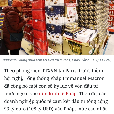
THỂ THAO
GIÁO DỤC
Y TẾ
KHOA HỌC - CÔNG NGHỆ
MÔI TRƯỜNG
Người tiêu dùng mua sắm tại siêu thị ở Paris, Pháp. (Ảnh: THX/TTXVN)
BẠN ĐỌC
Theo phóng viên TTXVN tại Paris, trước thềm
hội nghị, Tổng thống Pháp Emmanuel Macron
KIỂM CHỨNG THÔNG TIN
đã công bố một con số kỷ lục về vốn đầu tư
TRI THỨC CHUYÊN SÂU
nước ngoài vào
nền kinh tế Pháp
. Theo đó, các
doanh nghiệp quốc tế cam kết đầu tư tổng cộng
54 DÂN TỘC VIỆT NAM
93 tỷ euro (108 tỷ USD) vào Pháp, mức cao nhất