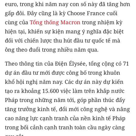
Media Pháp luật
euro, trong khi năm nay con số này đã tăng hơn
gấp đôi. Đây cũng là kỳ Choose France cuối
Media Du lịch
cùng của
Tổng thống Macron
trong nhiệm kỳ
Media Thế giới
hiện tại, khiến sự kiện mang ý nghĩa đặc biệt
đối với chiến lược thu hút đầu tư quốc tế mà
Media Thể thao
ông theo đuổi trong nhiều năm qua.
Media Giáo dục
Theo thông tin của Điện Élysée, tổng cộng có 71
Media Y tế
dự án đầu tư mới được công bố trong khuôn
khổ hội nghị năm nay. Các dự án này dự kiến
Media Khoa học - Công nghệ
tạo ra khoảng 15.600 việc làm trên khắp nước
Media Môi trường
Pháp trong những năm tới, góp phần thúc đẩy
tăng trưởng kinh tế, đổi mới công nghệ và nâng
Ảnh
cao năng lực cạnh tranh của nền kinh tế Pháp
Infographic
trong bối cảnh cạnh tranh toàn cầu ngày càng