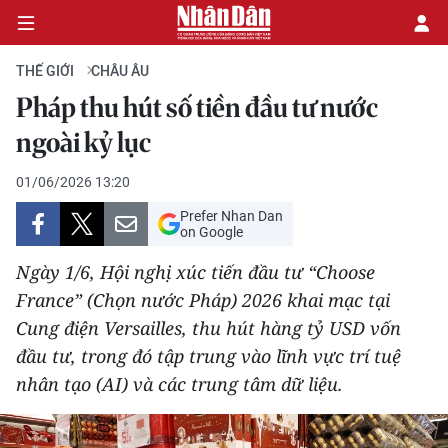
THẾ GIỚI
CHÂU ÂU
Pháp thu hút số tiền đầu tư nước
CHÍNH TRỊ
ngoài kỷ lục
KINH TẾ
01/06/2026 13:20
Prefer Nhan Dan
VĂN HÓA
on Google
Ngày 1/6, Hội nghị xúc tiến đầu tư “Choose
XÃ HỘI
France” (Chọn nước Pháp) 2026 khai mạc tại
Cung điện Versailles, thu hút hàng tỷ USD vốn
PHÁP LUẬT
đầu tư, trong đó tập trung vào lĩnh vực trí tuệ
DU LỊCH
nhân tạo (AI) và các trung tâm dữ liệu.
THẾ GIỚI