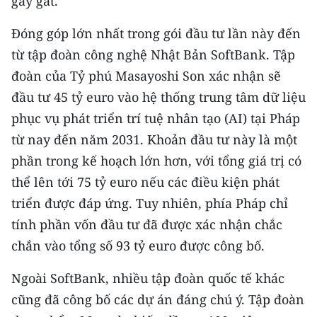
gay gắt.
TIN MỚI
Đóng góp lớn nhất trong gói đầu tư lần này đến
TIN ĐỊA PHƯƠNG
từ tập đoàn công nghệ Nhật Bản SoftBank. Tập
đoàn của Tỷ phú Masayoshi Son xác nhận sẽ
Trung du và miền núi phía Bắc
đầu tư 45 tỷ euro vào hệ thống trung tâm dữ liệu
Đồng bằng sông Hồng
phục vụ phát triển trí tuệ nhân tạo (AI) tại Pháp
từ nay đến năm 2031. Khoản đầu tư này là một
Bắc Trung Bộ
phần trong kế hoạch lớn hơn, với tổng giá trị có
Duyên hải Nam Trung Bộ và Tây
thể lên tới 75 tỷ euro nếu các điều kiện phát
Nguyên
triển được đáp ứng. Tuy nhiên, phía Pháp chỉ
Đông Nam Bộ
tính phần vốn đầu tư đã được xác nhận chắc
chắn vào tổng số 93 tỷ euro được công bố.
Đồng bằng sông Cửu Long
Ngoài SoftBank, nhiều tập đoàn quốc tế khác
Chuyên trang Hà Nội
cũng đã công bố các dự án đáng chú ý. Tập đoàn
Chuyên trang TP. Hồ Chí Minh