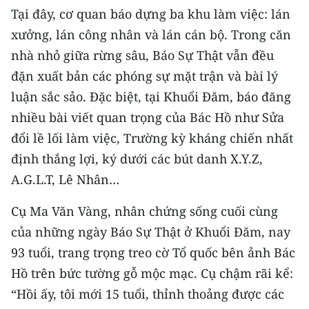
Tại đây, cơ quan báo dựng ba khu làm việc: lán
CHUYÊN ĐỀ
xưởng, lán công nhân và lán cán bộ. Trong căn
nhà nhỏ giữa rừng sâu, Báo Sự Thật vẫn đều
CÁC CHUYÊN TRANG
đặn xuất bản các phóng sự mặt trận và bài lý
luận sắc sảo. Đặc biệt, tại Khuổi Đăm, báo đăng
VỀ BÁO NHÂN DÂN
nhiều bài viết quan trọng của Bác Hồ như Sửa
đổi lề lối làm việc, Trường kỳ kháng chiến nhất
THỜI NAY
định thắng lợi, ký dưới các bút danh X.Y.Z,
NHÂN DÂN CUỐI TUẦN
A.G.L.T, Lê Nhân…
NHÂN DÂN HẰNG THÁNG
Cụ Ma Văn Vàng, nhân chứng sống cuối cùng
của những ngày Báo Sự Thật ở Khuổi Đăm, nay
MUA BÁO
93 tuổi, trang trọng treo cờ Tổ quốc bên ảnh Bác
Hồ trên bức tường gỗ mộc mạc. Cụ chậm rãi kể:
ĐỌC BÁO IN
“Hồi ấy, tôi mới 15 tuổi, thỉnh thoảng được các