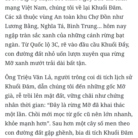
CHƯƠNG TRÌNH OCOP - MỖI XÃ
mạng Việt Nam, chúng tôi về lại Khuổi Đăm.
MỘT SẢN PHẨM
Các xã thuộc vùng An toàn khu Chợ Đồn như
Lương Bằng, Nghĩa Tá, Bình Trung… hôm nay
RADIO
ngập tràn sắc xanh của những cánh rừng bạt
ngàn. Từ Quốc lộ 3C, rẽ vào đầu cầu Khuổi Đẩy,
MEDIA CENTER
con đường đất nhỏ uốn lượn xuyên qua rừng
E-Magazine
Mỡ xanh mướt trải dài bất tận.
Video
Ông Triệu Văn Lả, người trông coi di tích lịch sử
Khuổi Đăm, dẫn chúng tôi đến những gốc Mỡ
Media Chính trị
già, rễ trồi lên mặt đất, vững chãi như chứng
Media Kinh tế
nhân thời gian: “Đây là rừng Mỡ đã khai thác
Media Văn hóa
một lần. Chồi mới mọc từ gốc cũ nên lớn nhanh,
khỏe mạnh hơn”. Sau hơn một cây số men theo
Media Xã hội
con đường đất gập ghềnh, bia di tích Khuổi Đăm