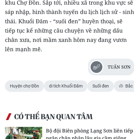
khu Chợ Đồn. Sắp tới, nhiều xã trong khu vực sẽ
sáp nhập, hình thành tuyến du lịch lịch sử - sinh
thái. Khuổi Đăm - “suối đen” huyền thoại, sẽ
tiếp tục kể những câu chuyện về những dấu
chân xưa, nơi mầm xanh hôm nay đang vươn
lên mạnh mẽ.
TUẤN SƠN
Huyện chợ Đồn
di tích Khuổi Đăm
Suối đen
Bắc K
CÓ THỂ BẠN QUAN TÂM
Bộ đội Biên phòng Lạng Sơn liên tiếp
ngăn chặn nhập lậu gia cầm giống,