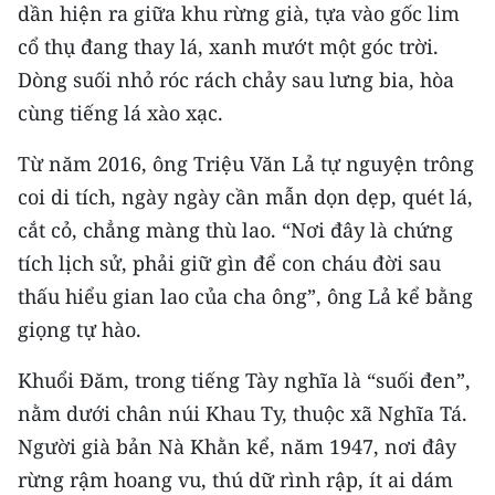
Media Pháp luật
dần hiện ra giữa khu rừng già, tựa vào gốc lim
cổ thụ đang thay lá, xanh mướt một góc trời.
Media Du lịch
Dòng suối nhỏ róc rách chảy sau lưng bia, hòa
Media Thế giới
cùng tiếng lá xào xạc.
Media Thể thao
Từ năm 2016, ông Triệu Văn Lả tự nguyện trông
coi di tích, ngày ngày cần mẫn dọn dẹp, quét lá,
Media Giáo dục
cắt cỏ, chẳng màng thù lao. “Nơi đây là chứng
Media Y tế
tích lịch sử, phải giữ gìn để con cháu đời sau
thấu hiểu gian lao của cha ông”, ông Lả kể bằng
Media Khoa học - Công nghệ
giọng tự hào.
Media Môi trường
Khuổi Đăm, trong tiếng Tày nghĩa là “suối đen”,
Ảnh
nằm dưới chân núi Khau Ty, thuộc xã Nghĩa Tá.
Người già bản Nà Khằn kể, năm 1947, nơi đây
Infographic
rừng rậm hoang vu, thú dữ rình rập, ít ai dám