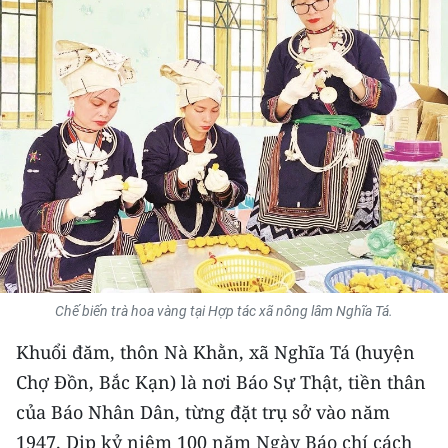
THỂ THAO
GIÁO DỤC
Y TẾ
KHOA HỌC - CÔNG NGHỆ
MÔI TRƯỜNG
BẠN ĐỌC
KIỂM CHỨNG THÔNG TIN
Chế biến trà hoa vàng tại Hợp tác xã nông lâm Nghĩa Tá.
Khuổi đăm, thôn Nà Khằn, xã Nghĩa Tá (huyện
TRI THỨC CHUYÊN SÂU
Chợ Đồn, Bắc Kạn) là nơi Báo Sự Thật, tiền thân
54 DÂN TỘC VIỆT NAM
của Báo Nhân Dân, từng đặt trụ sở vào năm
1947. Dịp kỷ niệm 100 năm Ngày Báo chí cách