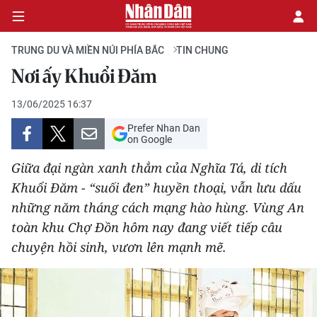
TRUNG DU VÀ MIỀN NÚI PHÍA BẮC
TIN CHUNG
Nơi ấy Khuổi Đăm
CHÍNH TRỊ
13/06/2025 16:37
Prefer Nhan Dan
KINH TẾ
on Google
VĂN HÓA
Giữa đại ngàn xanh thẳm của Nghĩa Tá, di tích
Khuổi Đăm - “suối đen” huyền thoại, vẫn lưu dấu
XÃ HỘI
những năm tháng cách mạng hào hùng. Vùng An
toàn khu Chợ Đồn hôm nay đang viết tiếp câu
PHÁP LUẬT
chuyện hồi sinh, vươn lên mạnh mẽ.
DU LỊCH
THẾ GIỚI