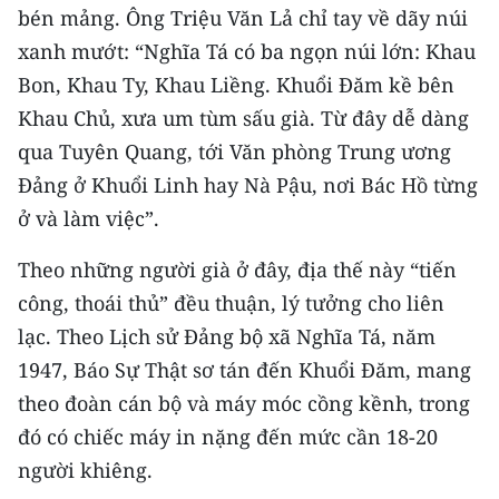
bén mảng. Ông Triệu Văn Lả chỉ tay về dãy núi
TIN MỚI
xanh mướt: “Nghĩa Tá có ba ngọn núi lớn: Khau
TIN ĐỊA PHƯƠNG
Bon, Khau Ty, Khau Liềng. Khuổi Đăm kề bên
Khau Chủ, xưa um tùm sấu già. Từ đây dễ dàng
Trung du và miền núi phía Bắc
qua Tuyên Quang, tới Văn phòng Trung ương
Đồng bằng sông Hồng
Đảng ở Khuổi Linh hay Nà Pậu, nơi Bác Hồ từng
ở và làm việc”.
Bắc Trung Bộ
Theo những người già ở đây, địa thế này “tiến
Duyên hải Nam Trung Bộ và Tây
Nguyên
công, thoái thủ” đều thuận, lý tưởng cho liên
lạc. Theo Lịch sử Đảng bộ xã Nghĩa Tá, năm
Đông Nam Bộ
1947, Báo Sự Thật sơ tán đến Khuổi Đăm, mang
Đồng bằng sông Cửu Long
theo đoàn cán bộ và máy móc cồng kềnh, trong
đó có chiếc máy in nặng đến mức cần 18-20
Chuyên trang Hà Nội
người khiêng.
Chuyên trang TP. Hồ Chí Minh