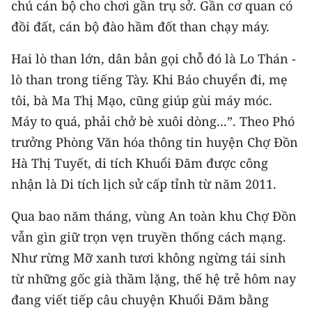
chú cán bộ cho chơi gần trụ sở. Gần cơ quan có
ENGLISH
đồi đất, cán bộ đào hầm đốt than chạy máy.
中文
Hai lò than lớn, dân bản gọi chỗ đó là Lo Thán -
FRANÇAIS
lò than trong tiếng Tày. Khi Báo chuyển đi, mẹ
tôi, bà Ma Thị Mạo, cũng giúp gùi máy móc.
РУССКИЙ
Máy to quá, phải chở bè xuôi dòng...”. Theo Phó
trưởng Phòng Văn hóa thông tin huyện Chợ Đồn
ESPAÑOL
Hà Thị Tuyết, di tích Khuổi Đăm được công
한국어
nhận là Di tích lịch sử cấp tỉnh từ năm 2011.
Qua bao năm tháng, vùng An toàn khu Chợ Đồn
vẫn gìn giữ trọn vẹn truyền thống cách mạng.
Như rừng Mỡ xanh tươi không ngừng tái sinh
từ những gốc già thầm lặng, thế hệ trẻ hôm nay
đang viết tiếp câu chuyện Khuổi Đăm bằng