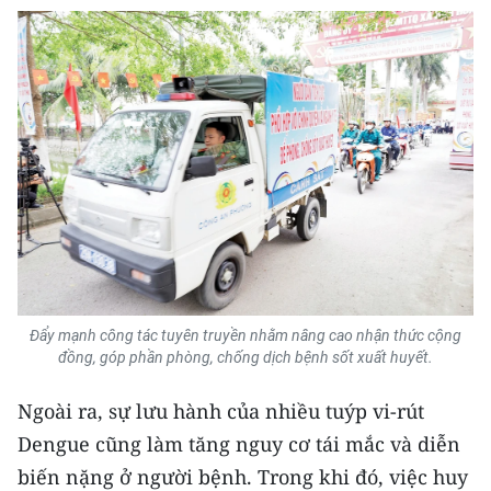
CHUYÊN ĐỀ
CÁC CHUYÊN TRANG
VỀ BÁO NHÂN DÂN
THỜI NAY
NHÂN DÂN CUỐI TUẦN
NHÂN DÂN HẰNG THÁNG
Đẩy mạnh công tác tuyên truyền nhằm nâng cao nhận thức cộng
đồng, góp phần phòng, chống dịch bệnh sốt xuất huyết.
MUA BÁO
Ngoài ra, sự lưu hành của nhiều tuýp vi-rút
ĐỌC BÁO IN
Dengue cũng làm tăng nguy cơ tái mắc và diễn
biến nặng ở người bệnh. Trong khi đó, việc huy