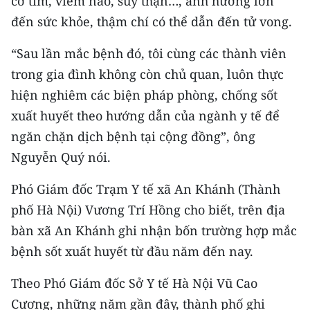
cơ tim, viêm não, suy thận…, ảnh hưởng lớn
Media Pháp luật
đến sức khỏe, thậm chí có thể dẫn đến tử vong.
Media Du lịch
“Sau lần mắc bệnh đó, tôi cùng các thành viên
Media Thế giới
trong gia đình không còn chủ quan, luôn thực
hiện nghiêm các biện pháp phòng, chống sốt
Media Thể thao
xuất huyết theo hướng dẫn của ngành y tế để
Media Giáo dục
ngăn chặn dịch bệnh tại cộng đồng”, ông
Nguyễn Quý nói.
Media Y tế
Media Khoa học - Công nghệ
Phó Giám đốc Trạm Y tế xã An Khánh (Thành
phố Hà Nội) Vương Trí Hồng cho biết, trên địa
Media Môi trường
bàn xã An Khánh ghi nhận bốn trường hợp mắc
Ảnh
bệnh sốt xuất huyết từ đầu năm đến nay.
Infographic
Theo Phó Giám đốc Sở Y tế Hà Nội Vũ Cao
Cương, những năm gần đây, thành phố ghi