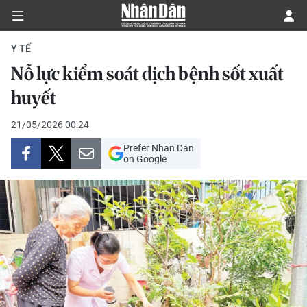
Y TẾ
Nỗ lực kiểm soát dịch bệnh sốt xuất
CHÍNH TRỊ
huyết
KINH TẾ
21/05/2026 00:24
Prefer Nhan Dan
VĂN HÓA
on Google
XÃ HỘI
PHÁP LUẬT
DU LỊCH
THẾ GIỚI