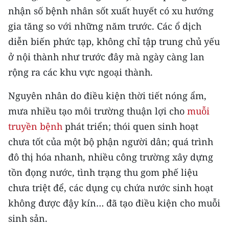
TIN MỚI
nhận số bệnh nhân sốt xuất huyết có xu hướng
gia tăng so với những năm trước. Các ổ dịch
TIN ĐỊA PHƯƠNG
diễn biến phức tạp, không chỉ tập trung chủ yếu
ở nội thành như trước đây mà ngày càng lan
Trung du và miền núi phía Bắc
rộng ra các khu vực ngoại thành.
Đồng bằng sông Hồng
Nguyên nhân do điều kiện thời tiết nóng ẩm,
Bắc Trung Bộ
mưa nhiều tạo môi trường thuận lợi cho
muỗi
Duyên hải Nam Trung Bộ và Tây
truyền bệnh
phát triển; thói quen sinh hoạt
Nguyên
chưa tốt của một bộ phận người dân; quá trình
đô thị hóa nhanh, nhiều công trường xây dựng
Đông Nam Bộ
tồn đọng nước, tình trạng thu gom phế liệu
Đồng bằng sông Cửu Long
chưa triệt để, các dụng cụ chứa nước sinh hoạt
không được đậy kín… đã tạo điều kiện cho muỗi
Chuyên trang Hà Nội
sinh sản.
Chuyên trang TP. Hồ Chí Minh