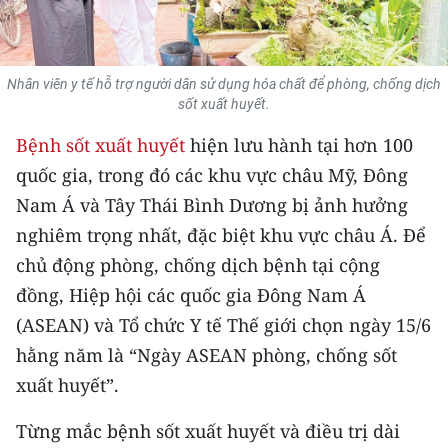
THỂ THAO
GIÁO DỤC
Nhân viên y tế hỗ trợ người dân sử dụng hóa chất để phòng, chống dịch
sốt xuất huyết.
Y TẾ
Bệnh sốt xuất huyết
hiện lưu hành tại hơn 100
KHOA HỌC - CÔNG NGHỆ
quốc gia, trong đó các khu vực châu Mỹ, Đông
Nam Á và Tây Thái Bình Dương bị ảnh hưởng
MÔI TRƯỜNG
nghiêm trọng nhất, đặc biệt khu vực châu Á. Để
chủ động phòng, chống dịch bệnh tại cộng
BẠN ĐỌC
đồng, Hiệp hội các quốc gia Đông Nam Á
KIỂM CHỨNG THÔNG TIN
(ASEAN) và Tổ chức Y tế Thế giới chọn ngày 15/6
hằng năm là “Ngày ASEAN phòng, chống sốt
TRI THỨC CHUYÊN SÂU
xuất huyết”.
54 DÂN TỘC VIỆT NAM
Từng mắc bệnh sốt xuất huyết và điều trị dài