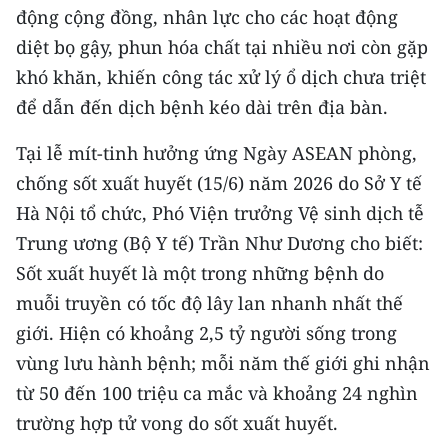
ENGLISH
động cộng đồng, nhân lực cho các hoạt động
diệt bọ gậy, phun hóa chất tại nhiều nơi còn gặp
中文
khó khăn, khiến công tác xử lý ổ dịch chưa triệt
để dẫn đến dịch bệnh kéo dài trên địa bàn.
FRANÇAIS
Tại lễ mít-tinh hưởng ứng Ngày ASEAN phòng,
РУССКИЙ
chống sốt xuất huyết (15/6) năm 2026 do Sở Y tế
ESPAÑOL
Hà Nội tổ chức, Phó Viện trưởng Vệ sinh dịch tễ
Trung ương (Bộ Y tế) Trần Như Dương cho biết:
한국어
Sốt xuất huyết là một trong những bệnh do
muỗi truyền có tốc độ lây lan nhanh nhất thế
giới. Hiện có khoảng 2,5 tỷ người sống trong
vùng lưu hành bệnh; mỗi năm thế giới ghi nhận
từ 50 đến 100 triệu ca mắc và khoảng 24 nghìn
trường hợp tử vong do sốt xuất huyết.