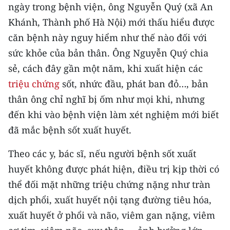
CHƯƠNG TRÌNH OCOP - MỖI XÃ
ngày trong bệnh viện, ông Nguyễn Quý (xã An
MỘT SẢN PHẨM
Khánh, Thành phố Hà Nội) mới thấu hiểu được
căn bệnh này nguy hiểm như thế nào đối với
RADIO
sức khỏe của bản thân. Ông Nguyễn Quý chia
sẻ, cách đây gần một năm, khi xuất hiện các
MEDIA CENTER
triệu chứng
sốt, nhức đầu, phát ban đỏ…, bản
E-Magazine
thân ông chỉ nghĩ bị ốm như mọi khi, nhưng
đến khi vào bệnh viện làm xét nghiệm mới biết
Video
đã mắc bệnh sốt xuất huyết.
Media Chính trị
Theo các y, bác sĩ, nếu người bệnh sốt xuất
Media Kinh tế
huyết không được phát hiện, điều trị kịp thời có
thể đối mặt những triệu chứng nặng như tràn
Media Văn hóa
dịch phổi, xuất huyết nội tạng đường tiêu hóa,
Media Xã hội
xuất huyết ở phổi và não, viêm gan nặng, viêm