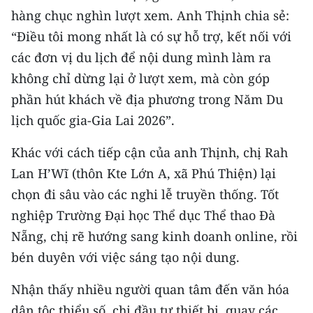
Media Pháp luật
hàng chục nghìn lượt xem. Anh Thịnh chia sẻ:
“Điều tôi mong nhất là có sự hỗ trợ, kết nối với
Media Du lịch
các đơn vị du lịch để nội dung mình làm ra
Media Thế giới
không chỉ dừng lại ở lượt xem, mà còn góp
Media Thể thao
phần hút khách về địa phương trong Năm Du
lịch quốc gia-Gia Lai 2026”.
Media Giáo dục
Khác với cách tiếp cận của anh Thịnh, chị Rah
Media Y tế
Lan H’Wĩ (thôn Kte Lớn A, xã Phú Thiện) lại
Media Khoa học - Công nghệ
chọn đi sâu vào các nghi lễ truyền thống. Tốt
nghiệp Trường Đại học Thể dục Thể thao Đà
Media Môi trường
Nẵng, chị rẽ hướng sang kinh doanh online, rồi
Ảnh
bén duyên với việc sáng tạo nội dung.
Infographic
Nhận thấy nhiều người quan tâm đến văn hóa
dân tộc thiểu số, chị đầu tư thiết bị, quay các