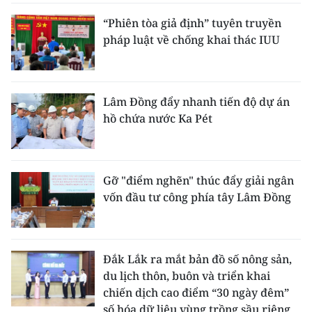
“Phiên tòa giả định” tuyên truyền
pháp luật về chống khai thác IUU
Lâm Đồng đẩy nhanh tiến độ dự án
hồ chứa nước Ka Pét
Gỡ "điểm nghẽn" thúc đẩy giải ngân
vốn đầu tư công phía tây Lâm Đồng
Đắk Lắk ra mắt bản đồ số nông sản,
du lịch thôn, buôn và triển khai
chiến dịch cao điểm “30 ngày đêm”
số hóa dữ liệu vùng trồng sầu riêng