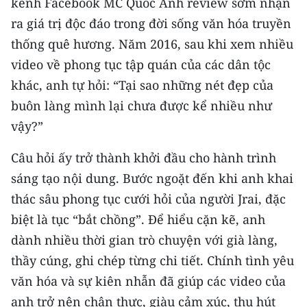
kênh Facebook MC Quốc Anh review sớm nhận
CHƯƠNG TRÌNH OCOP - MỖI XÃ
MỘT SẢN PHẨM
ra giá trị độc đáo trong đời sống văn hóa truyền
thống quê hương. Năm 2016, sau khi xem nhiều
video về phong tục tập quán của các dân tộc
RADIO
khác, anh tự hỏi: “Tại sao những nét đẹp của
MEDIA CENTER
buôn làng mình lại chưa được kể nhiều như
vậy?”
E-Magazine
Câu hỏi ấy trở thành khởi đầu cho hành trình
Video
sáng tạo nội dung. Bước ngoặt đến khi anh khai
Media Chính trị
thác sâu phong tục cưới hỏi của người Jrai, đặc
biệt là tục “bắt chồng”. Để hiểu cặn kẽ, anh
Media Kinh tế
dành nhiều thời gian trò chuyện với già làng,
Media Văn hóa
thầy cúng, ghi chép từng chi tiết. Chính tình yêu
văn hóa và sự kiên nhẫn đã giúp các video của
Media Xã hội
anh trở nên chân thực, giàu cảm xúc, thu hút