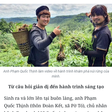
THỂ THAO
GIÁO DỤC
Y TẾ
KHOA HỌC - CÔNG NGHỆ
MÔI TRƯỜNG
BẠN ĐỌC
Anh Phạm Quốc Thịnh làm video về hành trình khám phá núi rừng của
mình.
KIỂM CHỨNG THÔNG TIN
Từ câu hỏi giản dị đến hành trình sáng tạo
TRI THỨC CHUYÊN SÂU
Sinh ra và lớn lên tại buôn làng, anh Phạm
54 DÂN TỘC VIỆT NAM
Quốc Thịnh (thôn Đoàn Kết, xã Pờ Tó), chủ nhân