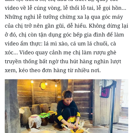
TIN MỚI
video về lễ cúng vòng, lễ thổi lỗ tai, lễ gọi hồn…
Những nghi lễ tưởng chừng xa lạ qua góc máy
TIN ĐỊA PHƯƠNG
của chị trở nên gần gũi, dễ hiểu. Không dừng lại
Trung du và miền núi phía Bắc
ở đó, chị còn tận dụng góc bếp gia đình để làm
video ẩm thực: lá mì xào, cá um lá chuối, cà
Đồng bằng sông Hồng
xóc… Video quay cảnh mẹ chị làm rượu ghè
Bắc Trung Bộ
truyền thống bất ngờ thu hút hàng nghìn lượt
xem, kéo theo đơn hàng từ nhiều nơi.
Duyên hải Nam Trung Bộ và Tây
Nguyên
Đông Nam Bộ
Đồng bằng sông Cửu Long
Chuyên trang Hà Nội
Chuyên trang TP. Hồ Chí Minh