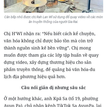
CHUYÊN ĐỀ
Căn bếp nhỏ được chị Rah Lan Wĩ sử dụng để quay video về các món
CÁC CHUYÊN TRANG
ăn truyền thống của người Gia Rai.
Chị H’Wĩ nhận ra: “Nếu biết cách kể chuyện,
VỀ BÁO NHÂN DÂN
văn hóa không chỉ được bảo tồn mà còn trở
thành nguồn sinh kế bền vững”. Chị mong
THỜI NAY
muốn được tham gia các lớp tập huấn về quay
NHÂN DÂN CUỐI TUẦN
dựng video, xây dựng thương hiệu cho sản
phẩm truyền thống, để quảng bá văn hóa-du
NHÂN DÂN HẰNG THÁNG
lịch địa phương hiệu quả hơn.
MUA BÁO
Cầu nối giản dị nhưng sâu sắc
ĐỌC BÁO IN
Ở một hướng khác, anh Kpă Sa (tổ 19, phường
Ayun Pa), chủ nhân kênh TikTok Sa AyunPa, lại