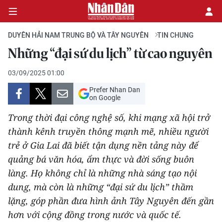
DUYÊN HẢI NAM TRUNG BỘ VÀ TÂY NGUYÊN
TIN CHUNG
Những “đại sứ du lịch” từ cao nguyên
CHÍNH TRỊ
03/09/2025 01:00
Prefer Nhan Dan
KINH TẾ
on Google
VĂN HÓA
Trong thời đại công nghệ số, khi mạng xã hội trở
thành kênh truyền thông mạnh mẽ, nhiều người
XÃ HỘI
trẻ ở Gia Lai đã biết tận dụng nền tảng này để
quảng bá văn hóa, ẩm thực và đời sống buôn
PHÁP LUẬT
làng. Họ không chỉ là những nhà sáng tạo nội
dung, mà còn là những “đại sứ du lịch” thầm
DU LỊCH
lặng, góp phần đưa hình ảnh Tây Nguyên đến gần
THẾ GIỚI
hơn với cộng đồng trong nước và quốc tế.