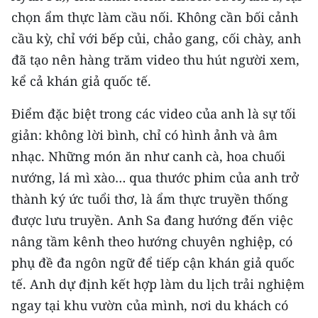
ENGLISH
chọn ẩm thực làm cầu nối. Không cần bối cảnh
cầu kỳ, chỉ với bếp củi, chảo gang, cối chày, anh
中文
đã tạo nên hàng trăm video thu hút người xem,
FRANÇAIS
kể cả khán giả quốc tế.
РУССКИЙ
Điểm đặc biệt trong các video của anh là sự tối
giản: không lời bình, chỉ có hình ảnh và âm
ESPAÑOL
nhạc. Những món ăn như canh cà, hoa chuối
nướng, lá mì xào… qua thước phim của anh trở
한국어
thành ký ức tuổi thơ, là ẩm thực truyền thống
được lưu truyền. Anh Sa đang hướng đến việc
nâng tầm kênh theo hướng chuyên nghiệp, có
phụ đề đa ngôn ngữ để tiếp cận khán giả quốc
tế. Anh dự định kết hợp làm du lịch trải nghiệm
ngay tại khu vườn của mình, nơi du khách có