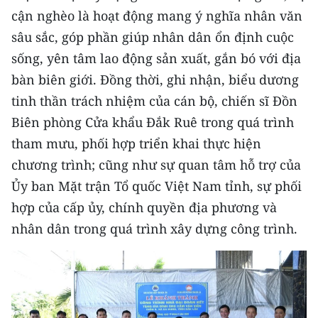
ENGLISH
cận nghèo là hoạt động mang ý nghĩa nhân văn
sâu sắc, góp phần giúp nhân dân ổn định cuộc
中文
sống, yên tâm lao động sản xuất, gắn bó với địa
FRANÇAIS
bàn biên giới. Đồng thời, ghi nhận, biểu dương
tinh thần trách nhiệm của cán bộ, chiến sĩ Đồn
РУССКИЙ
Biên phòng Cửa khẩu Đắk Ruê trong quá trình
tham mưu, phối hợp triển khai thực hiện
ESPAÑOL
chương trình; cũng như sự quan tâm hỗ trợ của
한국어
Ủy ban Mặt trận Tổ quốc Việt Nam tỉnh, sự phối
hợp của cấp ủy, chính quyền địa phương và
nhân dân trong quá trình xây dựng công trình.