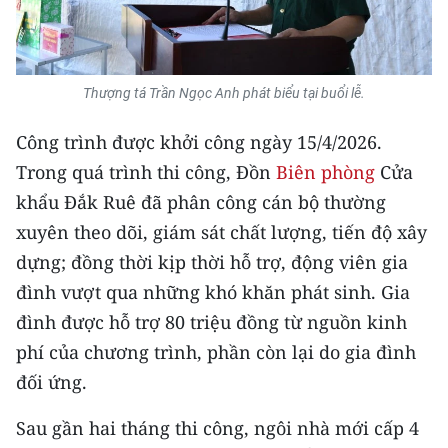
Media Pháp luật
Media Du lịch
Media Thế giới
Thượng tá Trần Ngọc Anh phát biểu tại buổi lễ.
Media Thể thao
Công trình được khởi công ngày 15/4/2026.
Trong quá trình thi công, Đồn
Biên phòng
Cửa
Media Giáo dục
khẩu Đắk Ruê đã phân công cán bộ thường
Media Y tế
xuyên theo dõi, giám sát chất lượng, tiến độ xây
dựng; đồng thời kịp thời hỗ trợ, động viên gia
Media Khoa học - Công nghệ
đình vượt qua những khó khăn phát sinh. Gia
Media Môi trường
đình được hỗ trợ 80 triệu đồng từ nguồn kinh
phí của chương trình, phần còn lại do gia đình
Ảnh
đối ứng.
Infographic
Sau gần hai tháng thi công, ngôi nhà mới cấp 4