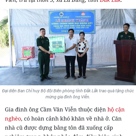
THỂ THAO
GIÁO DỤC
Y TẾ
KHOA HỌC - CÔNG NGHỆ
MÔI TRƯỜNG
BẠN ĐỌC
Đại diện Ban Chỉ huy Bộ đội Biên phòng tỉnh Đắk Lắk trao quà tặng chúc
KIỂM CHỨNG THÔNG TIN
mừng gia đình ông Viễn.
Gia đình ông Cầm Văn Viễn thuộc diện
hộ cận
TRI THỨC CHUYÊN SÂU
nghèo
, có hoàn cảnh khó khăn về nhà ở. Căn
54 DÂN TỘC VIỆT NAM
nhà cũ được dựng bằng tôn đã xuống cấp