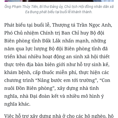
Ông Phạm Thủy Tiên, Bí thư Đảng ủy, Chủ tịch Hội đồng nhân dân xã
CHUYÊN ĐỀ
Ea Bung phát biểu tại buổi lễ khánh thành.
CÁC CHUYÊN TRANG
Phát biểu tại buổi lễ, Thượng tá Trần Ngọc Anh,
Phó Chủ nhiệm Chính trị Ban Chỉ huy Bộ đội
Biên phòng tỉnh Đắk Lắk nhấn mạnh, những
VỀ BÁO NHÂN DÂN
năm qua lực lượng Bộ đội Biên phòng tỉnh đã
THỜI NAY
triển khai nhiều hoạt động an sinh xã hội thiết
thực trên địa bàn biên giới như hỗ trợ sinh kế,
NHÂN DÂN CUỐI TUẦN
khám bệnh, cấp thuốc miễn phí, thực hiện các
NHÂN DÂN HẰNG THÁNG
chương trình “Nâng bước em tới trường”, “Con
nuôi Đồn Biên phòng”, xây dựng nhà tình
MUA BÁO
nghĩa, nhà Đại đoàn kết và nhiều mô hình ý
nghĩa khác.
ĐỌC BÁO IN
Việc hỗ trợ xây dựng nhà ở cho các hộ nghèo, hộ