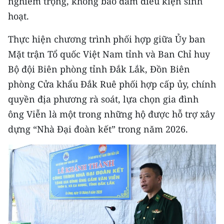
nghiêm trọng, không bảo đảm điều kiện sinh
CHƯƠNG TRÌNH OCOP - MỖI XÃ
hoạt.
MỘT SẢN PHẨM
Thực hiện chương trình phối hợp giữa Ủy ban
RADIO
Mặt trận Tổ quốc Việt Nam tỉnh và Ban Chỉ huy
Bộ đội Biên phòng tỉnh Đắk Lắk, Đồn Biên
MEDIA CENTER
phòng Cửa khẩu Đắk Ruê phối hợp cấp ủy, chính
E-Magazine
quyền địa phương rà soát, lựa chọn gia đình
ông Viễn là một trong những hộ được hỗ trợ xây
Video
dựng “Nhà Đại đoàn kết” trong năm 2026.
Media Chính trị
Media Kinh tế
Media Văn hóa
Media Xã hội