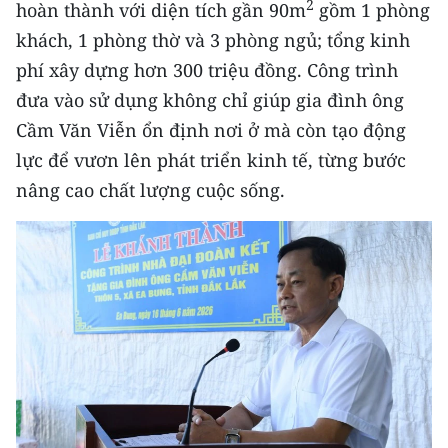
2
hoàn thành với diện tích gần 90m
gồm 1 phòng
TIN MỚI
khách, 1 phòng thờ và 3 phòng ngủ; tổng kinh
TIN ĐỊA PHƯƠNG
phí xây dựng hơn 300 triệu đồng. Công trình
đưa vào sử dụng không chỉ giúp gia đình ông
Trung du và miền núi phía Bắc
Cầm Văn Viễn ổn định nơi ở mà còn tạo động
Đồng bằng sông Hồng
lực để vươn lên phát triển kinh tế, từng bước
nâng cao chất lượng cuộc sống.
Bắc Trung Bộ
Duyên hải Nam Trung Bộ và Tây
Nguyên
Đông Nam Bộ
Đồng bằng sông Cửu Long
Chuyên trang Hà Nội
Chuyên trang TP. Hồ Chí Minh