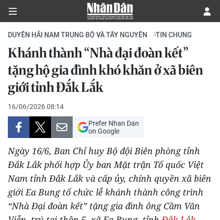
DUYÊN HẢI NAM TRUNG BỘ VÀ TÂY NGUYÊN
TIN CHUNG
Khánh thành “Nhà đại đoàn kết”
CHÍNH TRỊ
tặng hộ gia đình khó khăn ở xã biên
giới tỉnh Đắk Lắk
KINH TẾ
16/06/2026 08:14
VĂN HÓA
Prefer Nhan Dan
on Google
XÃ HỘI
Ngày 16/6, Ban Chỉ huy Bộ đội Biên phòng tỉnh
PHÁP LUẬT
Đắk Lắk phối hợp Ủy ban Mặt trận Tổ quốc Việt
Nam tỉnh Đắk Lắk và cấp ủy, chính quyền xã biên
DU LỊCH
giới Ea Bung tổ chức lễ khánh thành công trình
“Nhà Đại đoàn kết” tặng gia đình ông Cầm Văn
THẾ GIỚI
Viễn, trú tại thôn 5, xã Ea Bung, tỉnh
Đắk Lắk
.