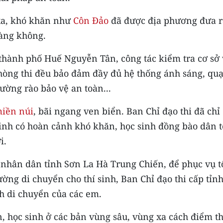
 xa, khó khăn như
Côn Đảo
đã được địa phương đưa r
àng không.
thành phố Huế Nguyễn Tân, công tác kiểm tra cơ sở 
 phòng thi đều bảo đảm đầy đủ hệ thống ánh sáng, quạ
ường rào bảo vệ an toàn...
iền núi
, bãi ngang ven biển. Ban Chỉ đạo thi đã chỉ
sinh có hoàn cảnh khó khăn, học sinh đồng bào dân t
i.
nhân dân tỉnh Sơn La Hà Trung Chiến, để phục vụ t
ường di chuyển cho thí sinh, Ban Chỉ đạo thi cấp tỉn
ch di chuyển của các em.
 học sinh ở các bản vùng sâu, vùng xa cách điểm th