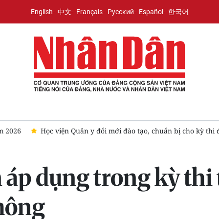
English
中文
Français
Русский
Español
한국어
ánh giá năng lực hành nghề khám, chữa bệnh từ năm 2027
Đại 
 áp dụng trong kỳ thi 
thông