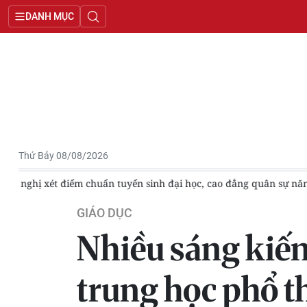
DANH MỤC
Thứ Bảy 08/08/2026
026
Học viện Quân y đổi mới đào tạo, chuẩn bị cho kỳ thi đ
GIÁO DỤC
Nhiều sáng kiến
trung học phổ 