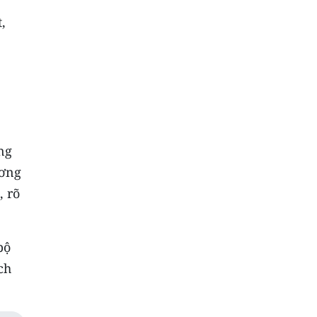
,
ng
ương
, rõ
bộ
ch