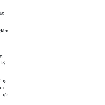
ác
 đảm
g;
 kỳ
hông
an
 lực