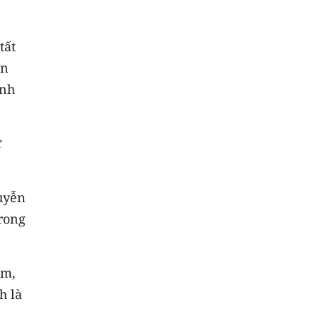
tất
an
ành
ử
uyễn
trong
km,
h là