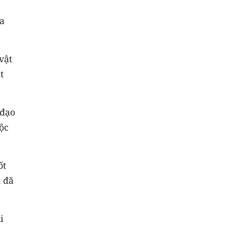
a
vật
t
 đạo
ộc
ốt
h đã
i