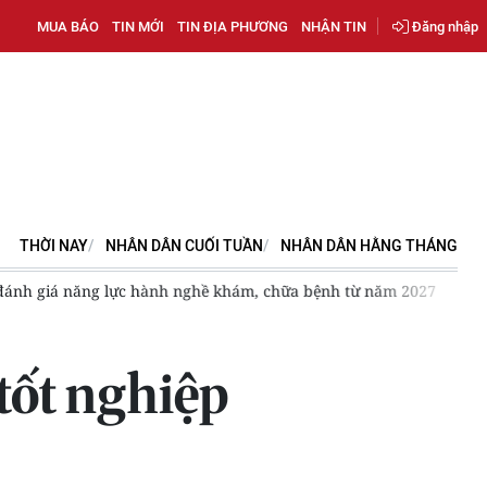
MUA BÁO
TIN MỚI
TIN ĐỊA PHƯƠNG
NHẬN TIN
Đăng nhập
THỜI NAY
NHÂN DÂN CUỐI TUẦN
NHÂN DÂN HẰNG THÁNG
học cần chuyển mạnh từ "nghiên cứu để công bố" sang tạo sản phẩ
tốt nghiệp