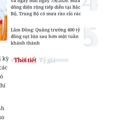
và ngày mai ngày 7/8/2026: Mưa
dông diện rộng tiếp diễn tại Bắc
Bộ, Trung Bộ có mưa rào rải rác
Lâm Đồng: Quảng trường 400 tỷ
đồng sụt lún sau hơn một tuần
khánh thành
ị kỳ
Thời tiết
Tỷ giá
các
hó
thí
nh
so