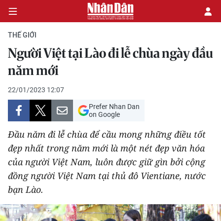
THẾ GIỚI
Người Việt tại Lào đi lễ chùa ngày đầu
CHÍNH TRỊ
năm mới
KINH TẾ
22/01/2023 12:07
Prefer Nhan Dan
VĂN HÓA
on Google
Đầu năm đi lễ chùa để cầu mong những điều tốt
XÃ HỘI
đẹp nhất trong năm mới là một nét đẹp văn hóa
của người Việt Nam, luôn được giữ gìn bởi cộng
PHÁP LUẬT
đồng người Việt Nam tại thủ đô Vientiane, nước
DU LỊCH
bạn Lào.
THẾ GIỚI