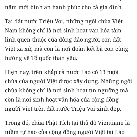
TIN MỚI
năm mới bình an hạnh phúc cho cả gia đình.
TIN ĐỊA PHƯƠNG
Tại đất nước Triệu Voi, những ngôi chùa Việt
Nam không chỉ là nơi sinh hoạt văn hóa tâm
Trung du và miền núi phía Bắc
linh quen thuộc của đông đảo người con đất
Đồng bằng sông Hồng
Việt xa xứ, mà còn là nơi đoàn kết bà con cùng
hướng về Tổ quốc thân yêu.
Bắc Trung Bộ
Hiện nay, trên khắp cả nước Lào có 13 ngôi
Duyên hải Nam Trung Bộ và Tây
chùa của người Việt được xây dựng. Những ngôi
Nguyên
chùa không chỉ là nơi sinh hoạt tín ngưỡng mà
Đông Nam Bộ
còn là nơi sinh hoạt văn hóa của cộng đồng
người Việt trên đất nước Triệu Voi xinh đẹp.
Đồng bằng sông Cửu Long
Trong đó, chùa Phật Tích tại thủ đô Vientiane là
Chuyên trang Hà Nội
niềm tự hào của cộng đồng người Việt tại Lào
Chuyên trang TP. Hồ Chí Minh