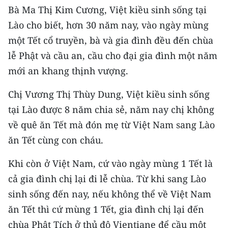
Media Pháp luật
Bà Ma Thị Kim Cương, Việt kiều sinh sống tại
Lào cho biết, hơn 30 năm nay, vào ngày mùng
Media Du lịch
một Tết cổ truyền, bà và gia đình đều đến chùa
Media Thế giới
lễ Phật và cầu an, cầu cho đại gia đình một năm
mới an khang thịnh vượng.
Media Thể thao
Media Giáo dục
Chị Vương Thị Thùy Dung, Việt kiều sinh sống
tại Lào được 8 năm chia sẻ, năm nay chị không
Media Y tế
về quê ăn Tết mà đón mẹ từ Việt Nam sang Lào
Media Khoa học - Công nghệ
ăn Tết cùng con cháu.
Media Môi trường
Khi còn ở Việt Nam, cứ vào ngày mùng 1 Tết là
cả gia đình chị lại đi lễ chùa. Từ khi sang Lào
Ảnh
sinh sống đến nay, nếu không thể về Việt Nam
Infographic
ăn Tết thì cứ mùng 1 Tết, gia đình chị lại đến
chùa Phật Tích ở thủ đô Vientiane để cầu một