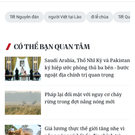
ENGLISH
Tết Nguyên đán
người Việt tại Lào
đi lễ chùa
Tết Quý
中文
FRANÇAIS
CÓ THỂ BẠN QUAN TÂM
РУССКИЙ
Saudi Arabia, Thổ Nhĩ Kỳ và Pakistan
ESPAÑOL
ký hiệp ước phòng thủ ba bên - bước
ngoặt địa chính trị quan trọng
한국어
Pháp lại đối mặt với nguy cơ cháy
rừng trong đợt nắng nóng mới
Giá lương thực thế giới tăng nhẹ vì