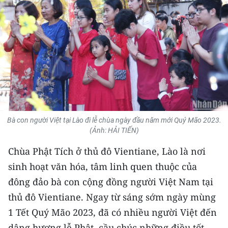
THỂ THAO
GIÁO DỤC
Y TẾ
KHOA HỌC - CÔNG NGHỆ
MÔI TRƯỜNG
Bà con người Việt tại Lào đi lễ chùa ngày đầu năm mới Quý Mão 2023.
(Ảnh: HẢI TIẾN)
BẠN ĐỌC
Chùa Phật Tích ở thủ đô Vientiane, Lào là nơi
KIỂM CHỨNG THÔNG TIN
sinh hoạt văn hóa, tâm linh quen thuộc của
đông đảo bà con cộng đồng người Việt Nam tại
TRI THỨC CHUYÊN SÂU
thủ đô Vientiane. Ngay từ sáng sớm ngày mùng
54 DÂN TỘC VIỆT NAM
1 Tết Quý Mão 2023, đã có nhiều người Việt đến
dâng hương lễ Phật, cầu chúc những điều tốt