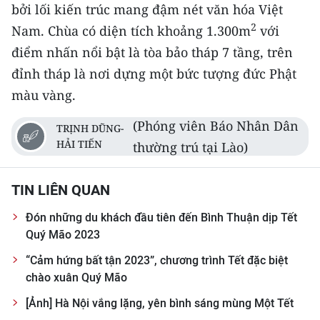
bởi lối kiến trúc mang đậm nét văn hóa Việt
2
Nam. Chùa có diện tích khoảng 1.300m
với
CHUYÊN ĐỀ
điểm nhấn nổi bật là tòa bảo tháp 7 tầng, trên
CÁC CHUYÊN TRANG
đỉnh tháp là nơi dựng một bức tượng đức Phật
màu vàng.
VỀ BÁO NHÂN DÂN
(Phóng viên Báo Nhân Dân
TRỊNH DŨNG-
HẢI TIẾN
THỜI NAY
thường trú tại Lào)
NHÂN DÂN CUỐI TUẦN
TIN LIÊN QUAN
NHÂN DÂN HẰNG THÁNG
Đón những du khách đầu tiên đến Bình Thuận dịp Tết
Quý Mão 2023
MUA BÁO
“Cảm hứng bất tận 2023”, chương trình Tết đặc biệt
chào xuân Quý Mão
ĐỌC BÁO IN
[Ảnh] Hà Nội vắng lặng, yên bình sáng mùng Một Tết