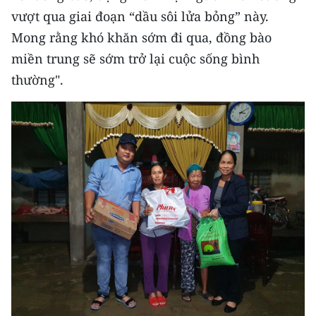
ENGLISH
vượt qua giai đoạn “dầu sôi lửa bỏng” này.
Mong rằng khó khăn sớm đi qua, đồng bào
中文
miền trung sẽ sớm trở lại cuộc sống bình
FRANÇAIS
thường".
РУССКИЙ
ESPAÑOL
한국어