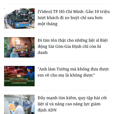
[Video] TP Hồ Chí Minh: Gần 10 triệu
lượt khách đi xe buýt chỉ sau hơn
một tháng
Đi tìm tên thật cho những liệt sĩ Biệt
động Sài Gòn-Gia Định chỉ còn bí
danh
"Anh làm Tướng mà không đưa được
em về cho mẹ là không được"
Đẩy mạnh tìm kiếm, quy tập hài cốt
liệt sĩ và nâng cao năng lực giám
định ADN