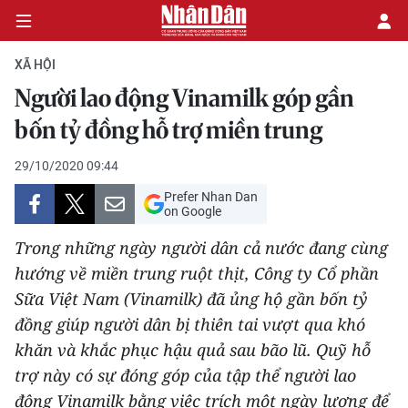
XÃ HỘI
Người lao động Vinamilk góp gần
CHÍNH TRỊ
bốn tỷ đồng hỗ trợ miền trung
KINH TẾ
29/10/2020 09:44
Prefer Nhan Dan
VĂN HÓA
on Google
Trong những ngày người dân cả nước đang cùng
XÃ HỘI
hướng về miền trung ruột thịt, Công ty Cổ phần
Sữa Việt Nam (Vinamilk) đã ủng hộ gần bốn tỷ
PHÁP LUẬT
đồng giúp người dân bị thiên tai vượt qua khó
DU LỊCH
khăn và khắc phục hậu quả sau bão lũ. Quỹ hỗ
trợ này có sự đóng góp của tập thể người lao
THẾ GIỚI
động Vinamilk bằng việc trích một ngày lương để