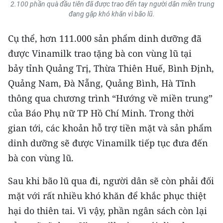
2.100 phần quà đầu tiên đã được trao đến tay người dân miền trung
TIN MỚI
đang gặp khó khăn vì bão lũ.
TIN ĐỊA PHƯƠNG
Cụ thể, hơn 111.000 sản phẩm dinh dưỡng đã
được Vinamilk trao tặng bà con vùng lũ tại
Trung du và miền núi phía Bắc
bảy tỉnh Quảng Trị, Thừa Thiên Huế, Bình Định,
Đồng bằng sông Hồng
Quảng Nam, Đà Nẵng, Quảng Bình, Hà Tĩnh
thông qua chương trình “Hướng về miền trung”
Bắc Trung Bộ
của Báo Phụ nữ TP Hồ Chí Minh. Trong thời
Duyên hải Nam Trung Bộ và Tây
gian tới, các khoản hỗ trợ tiền mặt và sản phẩm
Nguyên
dinh dưỡng sẽ được Vinamilk tiếp tục đưa đến
Đông Nam Bộ
bà con vùng lũ.
Đồng bằng sông Cửu Long
Sau khi bão lũ qua đi, người dân sẽ còn phải đối
mặt với rất nhiều khó khăn để khắc phục thiệt
Chuyên trang Hà Nội
hại do thiên tai. Vì vậy, phần ngân sách còn lại
Chuyên trang TP. Hồ Chí Minh