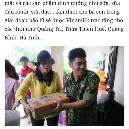
Media Pháp luật
mặt và các sản phẩm dinh dưỡng như sữa, sữa
đậu nành, sữa đặc… cần thiết cho bà con trong
Media Du lịch
giai đoạn bão lũ sẽ được Vinamilk trao tặng cho
Media Thế giới
các tỉnh như Quảng Trị, Thừa Thiên Huế, Quảng
Bình, Hà Tĩnh...
Media Thể thao
Media Giáo dục
Media Y tế
Media Khoa học - Công nghệ
Media Môi trường
Ảnh
Infographic