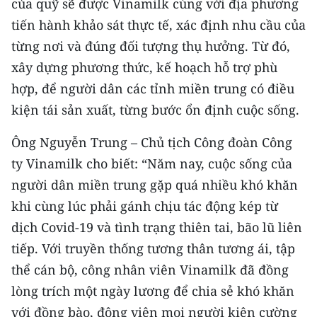
của quỹ sẽ được Vinamilk cùng với địa phương
tiến hành khảo sát thực tế, xác định nhu cầu của
CHUYÊN ĐỀ
từng nơi và đúng đối tượng thụ hưởng. Từ đó,
CÁC CHUYÊN TRANG
xây dựng phương thức, kế hoạch hỗ trợ phù
hợp, để người dân các tỉnh miền trung có điều
kiện tái sản xuất, từng bước ổn định cuộc sống.
VỀ BÁO NHÂN DÂN
Ông Nguyễn Trung – Chủ tịch Công đoàn Công
THỜI NAY
ty Vinamilk cho biết: “Năm nay, cuộc sống của
NHÂN DÂN CUỐI TUẦN
người dân miền trung gặp quá nhiều khó khăn
khi cùng lúc phải gánh chịu tác động kép từ
NHÂN DÂN HẰNG THÁNG
dịch Covid-19 và tình trạng thiên tai, bão lũ liên
MUA BÁO
tiếp. Với truyền thống tương thân tương ái, tập
thể cán bộ, công nhân viên Vinamilk đã đồng
ĐỌC BÁO IN
lòng trích một ngày lương để chia sẻ khó khăn
với đồng bào, động viên mọi người kiên cường