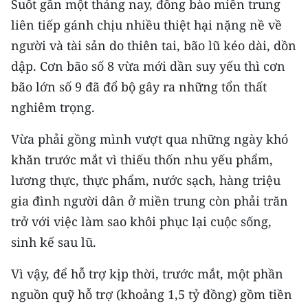
Suốt gần một tháng nay, đồng bào miền trung
CHƯƠNG TRÌNH OCOP - MỖI XÃ
MỘT SẢN PHẨM
liên tiếp gánh chịu nhiều thiệt hại nặng nề về
người và tài sản do thiên tai, bão lũ kéo dài, dồn
dập. Cơn bão số 8 vừa mới dần suy yếu thì cơn
RADIO
bão lớn số 9 đã đổ bộ gây ra những tổn thất
MEDIA CENTER
nghiêm trọng.
E-Magazine
Vừa phải gồng mình vượt qua những ngày khó
khăn trước mắt vì thiếu thốn nhu yếu phẩm,
Video
lương thực, thực phẩm, nước sạch, hàng triệu
Media Chính trị
gia đình người dân ở miền trung còn phải trăn
trở với việc làm sao khôi phục lại cuộc sống,
Media Kinh tế
sinh kế sau lũ.
Media Văn hóa
Vì vậy, để hỗ trợ kịp thời, trước mắt, một phần
Media Xã hội
nguồn quỹ hỗ trợ (khoảng 1,5 tỷ đồng) gồm tiền