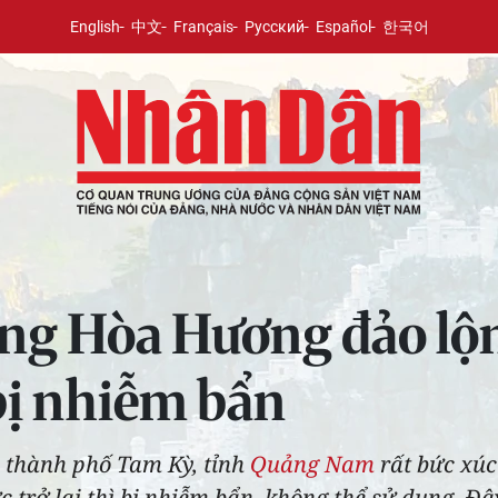
English
中文
Français
Русский
Español
한국어
ng Hòa Hương đảo lộn
bị nhiễm bẩn
 thành phố Tam Kỳ, tỉnh
Quảng Nam
rất bức xúc
ớc trở lại thì bị nhiễm bẩn, không thể sử dụng. Đ