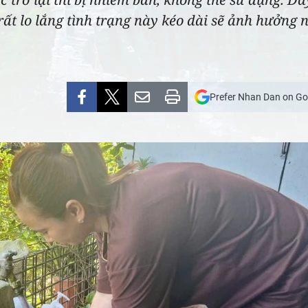
t lo lắng tình trạng này kéo dài sẽ ảnh hưởng 
Prefer Nhan Dan on Go