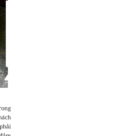
rong
hách
phải
 đảm