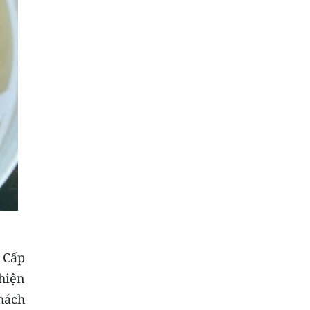
 Cấp
hiện
hách