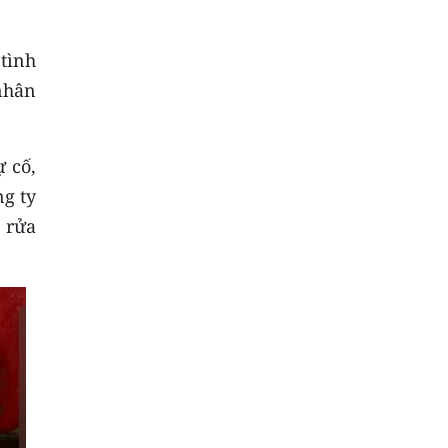
tình
nhân
 cố,
ng ty
ể rửa