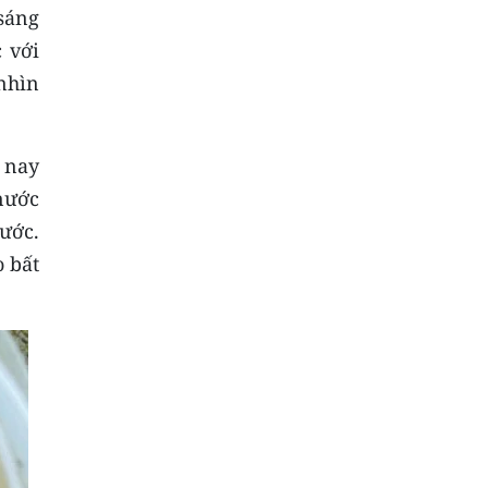
sáng
 với
nhìn
 nay
nước
ước.
 bất