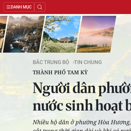
DANH MỤC
BẮC TRUNG BỘ
TIN CHUNG
THÀNH PHỐ TAM KỲ
Người dân phườ
nước sinh hoạt 
Nhiều hộ dân ở phường Hòa Hương,
cắt trong thời gian dài và khi có nư