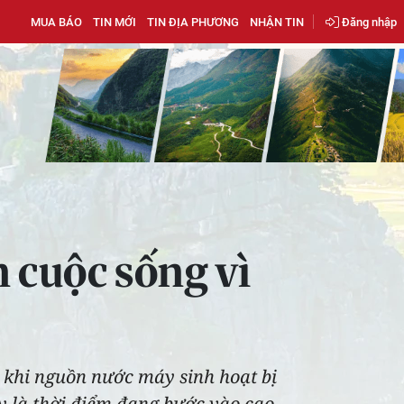
MUA BÁO
TIN MỚI
TIN ĐỊA PHƯƠNG
NHẬN TIN
Đăng nhập
 cuộc sống vì
 khi nguồn nước máy sinh hoạt bị
ây là thời điểm đang bước vào cao