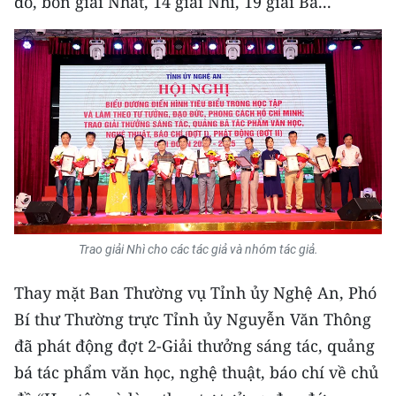
đó, bốn giải Nhất, 14 giải Nhì, 19 giải Ba...
CHUYÊN ĐỀ
CÁC CHUYÊN TRANG
VỀ BÁO NHÂN DÂN
THỜI NAY
NHÂN DÂN CUỐI TUẦN
Trao giải Nhì cho các tác giả và nhóm tác giả.
NHÂN DÂN HẰNG THÁNG
Thay mặt Ban Thường vụ Tỉnh ủy Nghệ An, Phó
MUA BÁO
Bí thư Thường trực Tỉnh ủy Nguyễn Văn Thông
đã phát động đợt 2-Giải thưởng sáng tác, quảng
ĐỌC BÁO IN
bá tác phẩm văn học, nghệ thuật, báo chí về chủ