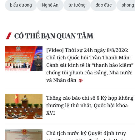
biểu dương
Nghệ An
tư tưởng
đạo đức
phong cá
CÓ THỂ BẠN QUAN TÂM
[Video] Thời sự 24h ngày 8/8/2026:
Chủ tịch Quốc hội Trần Thanh Mẫn:
Cảnh sát kinh tế là “thanh bảo kiếm”
chống tội phạm của Đảng, Nhà nước
và Nhân dân
Thông cáo báo chí số 6 Kỳ họp không
thường lệ thứ nhất, Quốc hội khóa
XVI
Chủ tịch nước ký Quyết định truy