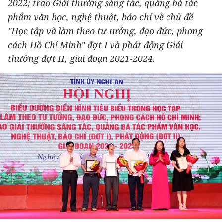
2022; trao Giải thưởng sáng tác, quảng bá tác
THỂ THAO
phẩm văn học, nghệ thuật, báo chí về chủ đề
"Học tập và làm theo tư tưởng, đạo đức, phong
GIÁO DỤC
cách Hồ Chí Minh" đợt I và phát động Giải
thưởng đợt II, giai đoạn 2021-2024.
Y TẾ
KHOA HỌC - CÔNG NGHỆ
MÔI TRƯỜNG
BẠN ĐỌC
KIỂM CHỨNG THÔNG TIN
TRI THỨC CHUYÊN SÂU
54 DÂN TỘC VIỆT NAM