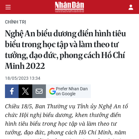
CHÍNH TRỊ
Nghệ An biểu dương điển hình tiêu
CHÍNH TRỊ
biểu trong học tập và làm theo tư
tưởng, đạo đức, phong cách Hồ Chí
KINH TẾ
Minh 2022
VĂN HÓA
18/05/2023 13:34
XÃ HỘI
Prefer Nhan Dan
on Google
PHÁP LUẬT
Chiều 18/5, Ban Thường vụ Tỉnh ủy Nghệ An tổ
chức Hội nghị biểu dương, khen thưởng điển
DU LỊCH
hình tiêu biểu trong học tập và làm theo tư
THẾ GIỚI
tưởng, đạo đức, phong cách Hồ Chí Minh, năm