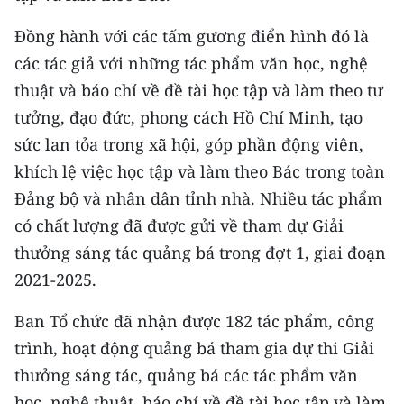
Media Pháp luật
Đồng hành với các tấm gương điển hình đó là
Media Du lịch
các tác giả với những tác phẩm văn học, nghệ
Media Thế giới
thuật và báo chí về đề tài học tập và làm theo tư
tưởng, đạo đức, phong cách Hồ Chí Minh, tạo
Media Thể thao
sức lan tỏa trong xã hội, góp phần động viên,
Media Giáo dục
khích lệ việc học tập và làm theo Bác trong toàn
Đảng bộ và nhân dân tỉnh nhà. Nhiều tác phẩm
Media Y tế
có chất lượng đã được gửi về tham dự Giải
Media Khoa học - Công nghệ
thưởng sáng tác quảng bá trong đợt 1, giai đoạn
2021-2025.
Media Môi trường
Ban Tổ chức đã nhận được 182 tác phẩm, công
Ảnh
trình, hoạt động quảng bá tham gia dự thi Giải
Infographic
thưởng sáng tác, quảng bá các tác phẩm văn
học, nghệ thuật, báo chí về đề tài học tập và làm