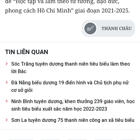
đề “Học tập và làm theo tư tưởng, đạo đức,
ENGLISH
phong cách Hồ Chí Minh” giai đoạn 2021-2025.
中文
THÀNH CHÂU
FRANÇAIS
РУССКИЙ
TIN LIÊN QUAN
ESPAÑOL
Sóc Trăng tuyên dương thanh niên tiêu biểu làm theo
lời Bác
한국어
Đà Nẵng biểu dương 19 điển hình và Chủ tịch phụ nữ
cơ sở giỏi
Ninh Bình tuyên dương, khen thưởng 239 giáo viên, học
sinh tiêu biểu xuất sắc năm học 2022-2023
Sơn La tuyên dương 75 thanh niên công an xã tiêu biểu