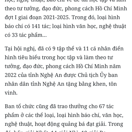
TIN MỚI
theo tư tưởng, đạo đức, phong cách Hồ Chí Minh
đợt I giai đoạn 2021-2025. Trong đó, loại hình
TIN ĐỊA PHƯƠNG
báo chí có 141 tác; loại hình văn học, nghệ thuật
Trung du và miền núi phía Bắc
có 33 tác phẩm...
Đồng bằng sông Hồng
Tại hội nghị, đã có 9 tập thể và 11 cá nhân điển
hình tiêu biểu trong học tập và làm theo tư
Bắc Trung Bộ
tưởng, đạo đức, phong cách Hồ Chí Minh năm
Duyên hải Nam Trung Bộ và Tây
2022 của tỉnh Nghệ An được Chủ tịch Ủy ban
Nguyên
nhân dân tỉnh Nghệ An tặng bằng khen, tôn
Đông Nam Bộ
vinh.
Đồng bằng sông Cửu Long
Ban tổ chức cũng đã trao thưởng cho 67 tác
phẩm ở các thể loại, loại hình báo chí, văn học,
Chuyên trang Hà Nội
nghệ thuật, hoạt động quảng bá đạt giải. Trong
Chuyên trang TP. Hồ Chí Minh