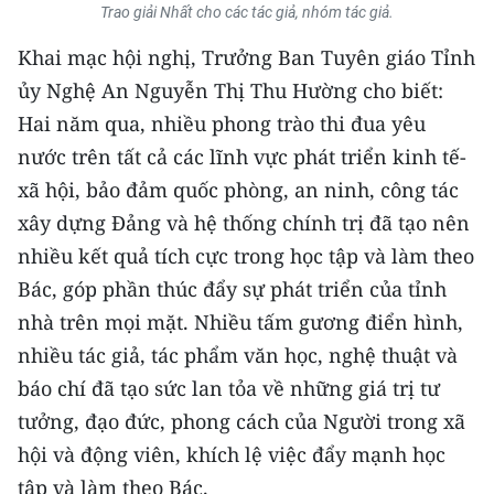
CHƯƠNG TRÌNH OCOP - MỖI XÃ
Trao giải Nhất cho các tác giả, nhóm tác giả.
MỘT SẢN PHẨM
Khai mạc hội nghị, Trưởng Ban Tuyên giáo Tỉnh
ủy Nghệ An Nguyễn Thị Thu Hường cho biết:
RADIO
Hai năm qua, nhiều phong trào thi đua yêu
nước trên tất cả các lĩnh vực phát triển kinh tế-
MEDIA CENTER
xã hội, bảo đảm quốc phòng, an ninh, công tác
E-Magazine
xây dựng Đảng và hệ thống chính trị đã tạo nên
nhiều kết quả tích cực trong học tập và làm theo
Video
Bác, góp phần thúc đẩy sự phát triển của tỉnh
Media Chính trị
nhà trên mọi mặt. Nhiều tấm gương điển hình,
nhiều tác giả, tác phẩm văn học, nghệ thuật và
Media Kinh tế
báo chí đã tạo sức lan tỏa về những giá trị tư
Media Văn hóa
tưởng, đạo đức, phong cách của Người trong xã
hội và động viên, khích lệ việc đẩy mạnh học
Media Xã hội
tập và làm theo Bác.