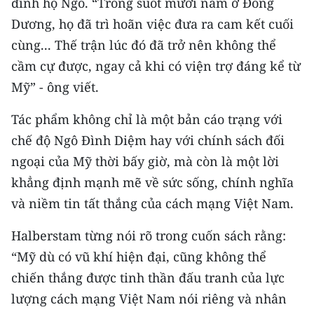
đình họ Ngô. “Trong suốt mười năm ở Đông
Dương, họ đã trì hoãn việc đưa ra cam kết cuối
CHUYÊN ĐỀ
cùng... Thế trận lúc đó đã trở nên không thể
CÁC CHUYÊN TRANG
cầm cự được, ngay cả khi có viện trợ đáng kể từ
Mỹ” - ông viết.
VỀ BÁO NHÂN DÂN
Tác phẩm không chỉ là một bản cáo trạng với
chế độ Ngô Đình Diệm hay với chính sách đối
THỜI NAY
ngoại của Mỹ thời bấy giờ, mà còn là một lời
NHÂN DÂN CUỐI TUẦN
khẳng định mạnh mẽ về sức sống, chính nghĩa
và niềm tin tất thắng của cách mạng Việt Nam.
NHÂN DÂN HẰNG THÁNG
Halberstam từng nói rõ trong cuốn sách rằng:
MUA BÁO
“Mỹ dù có vũ khí hiện đại, cũng không thể
chiến thắng được tinh thần đấu tranh của lực
ĐỌC BÁO IN
lượng cách mạng Việt Nam nói riêng và nhân