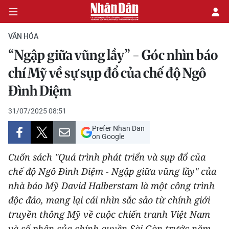
VĂN HÓA
“Ngập giữa vũng lầy” - Góc nhìn báo
CHÍNH TRỊ
chí Mỹ về sự sụp đổ của chế độ Ngô
Đình Diệm
KINH TẾ
31/07/2025 08:51
VĂN HÓA
Prefer Nhan Dan
on Google
XÃ HỘI
Cuốn sách "Quá trình phát triển và sụp đổ của
PHÁP LUẬT
chế độ Ngô Đình Diệm - Ngập giữa vũng lầy" của
nhà báo Mỹ David Halberstam là một công trình
DU LỊCH
độc đáo, mang lại cái nhìn sắc sảo từ chính giới
truyền thông Mỹ về cuộc chiến tranh Việt Nam
THẾ GIỚI
và số phận của chính quyền Sài Gòn trước năm