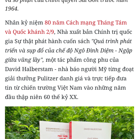
THỂ THAO
1964.
Nhân kỷ niệm
80 năm Cách mạng Tháng Tám
GIÁO DỤC
và Quốc khánh 2/9
, Nhà xuất bản Chính trị quốc
Y TẾ
gia Sự thật phát hành cuốn sách
"Quá trình phát
triển và sụp đổ của chế độ Ngô Đình Diệm - Ngập
KHOA HỌC - CÔNG NGHỆ
giữa vũng lầy",
một tác phẩm công phu của
MÔI TRƯỜNG
David Halberstam - nhà báo người Mỹ từng đoạt
giải thưởng Pulitzer danh giá và trực tiếp đưa
BẠN ĐỌC
tin từ chiến trường Việt Nam vào những năm
đầu thập niên 60 thế kỷ XX.
KIỂM CHỨNG THÔNG TIN
TRI THỨC CHUYÊN SÂU
54 DÂN TỘC VIỆT NAM