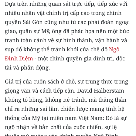
Media Pháp luật
Dựa trên những quan sát trực tiếp, tiếp xúc với
nhiều nhân vật chính trị cấp cao trong chính
Media Du lịch
quyền Sài Gòn cũng như từ các phái đoàn ngoại
Media Thế giới
giao, quân sự Mỹ, ông đã phác họa nên một bức
tranh toàn cảnh về sự hình thành, vận hành và
Media Thể thao
sụp đổ không thể tránh khỏi của chế độ
Ngô
Media Giáo dục
Đình Diệm
- một chính quyền gia đình trị, độc
tài và phản động.
Media Y tế
Giá trị của cuốn sách ở chỗ, sự trung thực trong
Media Khoa học - Công nghệ
giọng văn và cách tiếp cận. David Halberstam
Media Môi trường
không tô hồng, không né tránh, mà thẳng thắn
chỉ ra những sai lầm chiến lược mang tính hệ
Ảnh
thống của Mỹ tại miền nam Việt Nam: Đó là sự
Infographic
ngộ nhận về bản chất của cuộc chiến, sự lệ