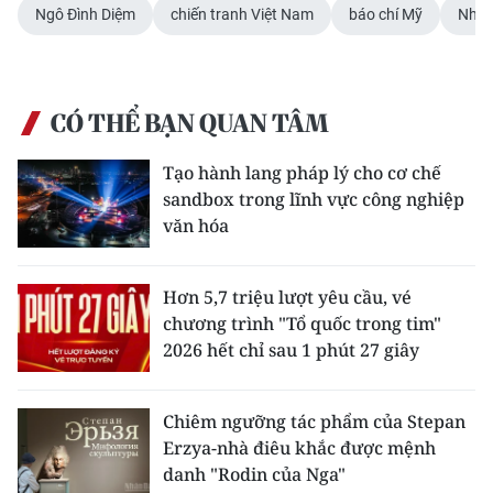
Ngô Đình Diệm
chiến tranh Việt Nam
báo chí Mỹ
Nhà x
CÓ THỂ BẠN QUAN TÂM
Tạo hành lang pháp lý cho cơ chế
sandbox trong lĩnh vực công nghiệp
văn hóa
Hơn 5,7 triệu lượt yêu cầu, vé
chương trình "Tổ quốc trong tim"
2026 hết chỉ sau 1 phút 27 giây
Chiêm ngưỡng tác phẩm của Stepan
Erzya-nhà điêu khắc được mệnh
danh "Rodin của Nga"