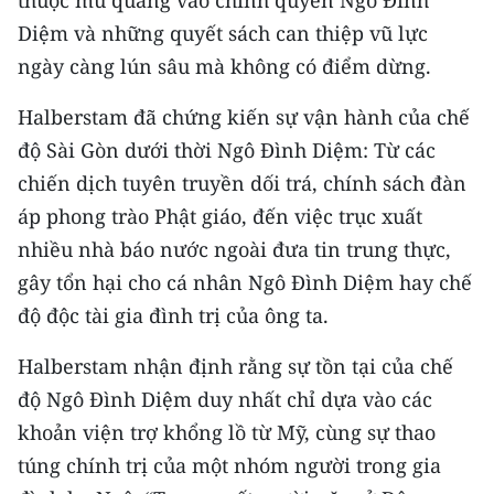
thuộc mù quáng vào chính quyền Ngô Đình
TIN MỚI
Diệm và những quyết sách can thiệp vũ lực
ngày càng lún sâu mà không có điểm dừng.
TIN ĐỊA PHƯƠNG
Halberstam đã chứng kiến sự vận hành của chế
Trung du và miền núi phía Bắc
độ Sài Gòn dưới thời Ngô Đình Diệm: Từ các
Đồng bằng sông Hồng
chiến dịch tuyên truyền dối trá, chính sách đàn
áp phong trào Phật giáo, đến việc trục xuất
Bắc Trung Bộ
nhiều nhà báo nước ngoài đưa tin trung thực,
Duyên hải Nam Trung Bộ và Tây
gây tổn hại cho cá nhân Ngô Đình Diệm hay chế
Nguyên
độ độc tài gia đình trị của ông ta.
Đông Nam Bộ
Halberstam nhận định rằng sự tồn tại của chế
Đồng bằng sông Cửu Long
độ Ngô Đình Diệm duy nhất chỉ dựa vào các
khoản viện trợ khổng lồ từ Mỹ, cùng sự thao
Chuyên trang Hà Nội
túng chính trị của một nhóm người trong gia
Chuyên trang TP. Hồ Chí Minh