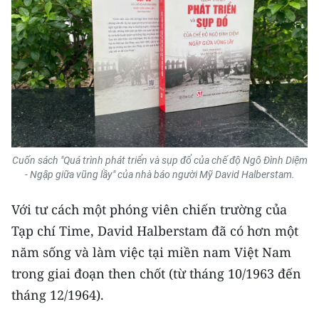
CHƯƠNG TRÌNH OCOP - MỖI XÃ
MỘT SẢN PHẨM
RADIO
MEDIA CENTER
E-Magazine
Cuốn sách "Quá trình phát triển và sụp đổ của chế độ Ngô Đình Diệm
Video
- Ngập giữa vũng lầy" của nhà báo người Mỹ David Halberstam.
Media Chính trị
Với tư cách một phóng viên chiến trường của
Tạp chí Time, David Halberstam đã có hơn một
Media Kinh tế
năm sống và làm việc tại miền nam Việt Nam
Media Văn hóa
trong giai đoạn then chốt (từ tháng 10/1963 đến
Media Xã hội
tháng 12/1964).