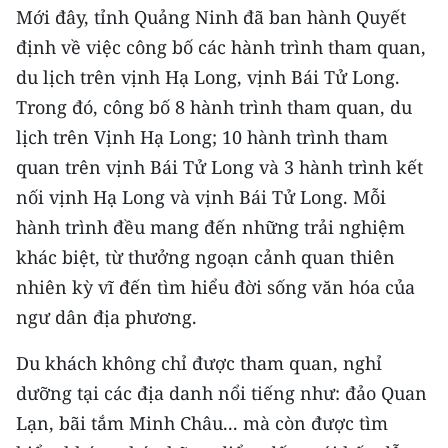
CHƯƠNG TRÌNH OCOP - MỖI XÃ
Mới đây, tỉnh Quảng Ninh đã ban hành Quyết
MỘT SẢN PHẨM
định về việc công bố các hành trình tham quan,
du lịch trên vịnh Hạ Long, vịnh Bái Tử Long.
RADIO
Trong đó, công bố 8 hành trình tham quan, du
lịch trên Vịnh Hạ Long; 10 hành trình tham
MEDIA CENTER
quan trên vịnh Bái Tử Long và 3 hành trình kết
E-Magazine
nối vịnh Hạ Long và vịnh Bái Tử Long. Mỗi
hành trình đều mang đến những trải nghiệm
Video
khác biệt, từ thưởng ngoạn cảnh quan thiên
Media Chính trị
nhiên kỳ vĩ đến tìm hiểu đời sống văn hóa của
ngư dân địa phương.
Media Kinh tế
Du khách không chỉ được tham quan, nghỉ
Media Văn hóa
dưỡng tại các địa danh nổi tiếng như: đảo Quan
Media Xã hội
Lạn, bãi tắm Minh Châu... mà còn được tìm