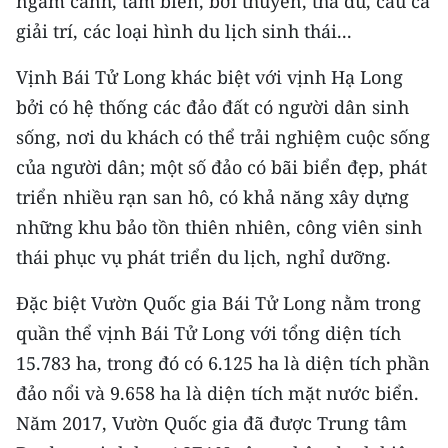
ngắm cảnh, tắm biển, bơi thuyền, thả dù, câu cá
ENGLISH
giải trí, các loại hình du lịch sinh thái...
中文
Vịnh Bái Tử Long khác biệt với vịnh Hạ Long
bởi có hệ thống các đảo đất có người dân sinh
FRANÇAIS
sống, nơi du khách có thể trải nghiệm cuộc sống
РУССКИЙ
của người dân; một số đảo có bãi biển đẹp, phát
triển nhiều rạn san hô, có khả năng xây dựng
ESPAÑOL
những khu bảo tồn thiên nhiên, công viên sinh
한국어
thái phục vụ phát triển du lịch, nghỉ dưỡng.
Đặc biệt Vườn Quốc gia Bái Tử Long nằm trong
quần thể vịnh Bái Tử Long với tổng diện tích
15.783 ha, trong đó có 6.125 ha là diện tích phần
đảo nổi và 9.658 ha là diện tích mặt nước biển.
Năm 2017, Vườn Quốc gia đã được Trung tâm