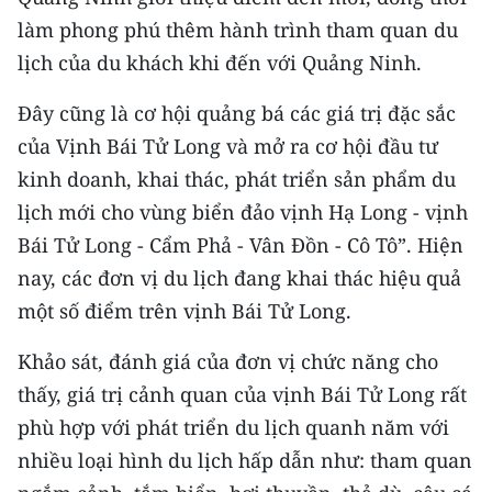
làm phong phú thêm hành trình tham quan du
CHUYÊN ĐỀ
lịch của du khách khi đến với Quảng Ninh.
CÁC CHUYÊN TRANG
Đây cũng là cơ hội quảng bá các giá trị đặc sắc
của Vịnh Bái Tử Long và mở ra cơ hội đầu tư
VỀ BÁO NHÂN DÂN
kinh doanh, khai thác, phát triển sản phẩm du
lịch mới cho vùng biển đảo vịnh Hạ Long - vịnh
THỜI NAY
Bái Tử Long - Cẩm Phả - Vân Đồn - Cô Tô”. Hiện
NHÂN DÂN CUỐI TUẦN
nay, các đơn vị du lịch đang khai thác hiệu quả
một số điểm trên vịnh Bái Tử Long.
NHÂN DÂN HẰNG THÁNG
Khảo sát, đánh giá của đơn vị chức năng cho
MUA BÁO
thấy, giá trị cảnh quan của vịnh Bái Tử Long rất
phù hợp với phát triển du lịch quanh năm với
ĐỌC BÁO IN
nhiều loại hình du lịch hấp dẫn như: tham quan