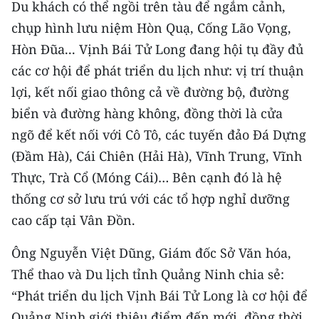
Du khách có thể ngồi trên tàu để ngắm cảnh,
TIN MỚI
chụp hình lưu niệm Hòn Quạ, Cống Lão Vọng,
TIN ĐỊA PHƯƠNG
Hòn Đũa... Vịnh Bái Tử Long đang hội tụ đầy đủ
các cơ hội để phát triển du lịch như: vị trí thuận
Trung du và miền núi phía Bắc
lợi, kết nối giao thông cả về đường bộ, đường
Đồng bằng sông Hồng
biển và đường hàng không, đồng thời là cửa
ngõ để kết nối với Cô Tô, các tuyến đảo Đá Dựng
Bắc Trung Bộ
(Đầm Hà), Cái Chiên (Hải Hà), Vĩnh Trung, Vĩnh
Duyên hải Nam Trung Bộ và Tây
Thực, Trà Cổ (Móng Cái)… Bên cạnh đó là hệ
Nguyên
thống cơ sở lưu trú với các tổ hợp nghỉ dưỡng
cao cấp tại Vân Đồn.
Đông Nam Bộ
Ông Nguyễn Việt Dũng, Giám đốc Sở Văn hóa,
Đồng bằng sông Cửu Long
Thể thao và Du lịch tỉnh Quảng Ninh chia sẻ:
Chuyên trang Hà Nội
“Phát triển du lịch Vịnh Bái Tử Long là cơ hội để
Quảng Ninh giới thiệu điểm đến mới, đồng thời
Chuyên trang TP. Hồ Chí Minh