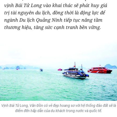
vịnh Bái Tử Long vào khai thác sẽ phát huy giá
THỂ THAO
trị tài nguyên du lịch, đồng thời là động lực để
GIÁO DỤC
ngành Du lịch Quảng Ninh tiếp tục nâng tầm
thương hiệu, tăng sức cạnh tranh bền vững.
Y TẾ
KHOA HỌC - CÔNG NGHỆ
MÔI TRƯỜNG
BẠN ĐỌC
KIỂM CHỨNG THÔNG TIN
TRI THỨC CHUYÊN SÂU
Vịnh Bái Tử Long, Vân Đồn có vẻ đẹp hoang sơ với hệ thống đảo đất sẽ là
54 DÂN TỘC VIỆT NAM
điểm đến hấp dẫn của du khách trong nước và quốc tế.