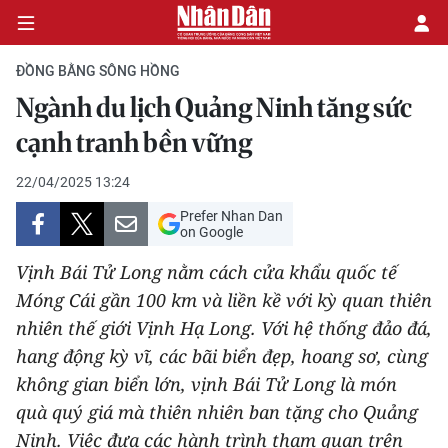
ĐỒNG BẰNG SÔNG HỒNG
Ngành du lịch Quảng Ninh tăng sức
CHÍNH TRỊ
cạnh tranh bền vững
KINH TẾ
22/04/2025 13:24
Prefer Nhan Dan
VĂN HÓA
on Google
Vịnh Bái Tử Long nằm cách cửa khẩu quốc tế
XÃ HỘI
Móng Cái gần 100 km và liền kề với kỳ quan thiên
nhiên thế giới Vịnh Hạ Long. Với hệ thống đảo đá,
PHÁP LUẬT
hang động kỳ vĩ, các bãi biển đẹp, hoang sơ, cùng
DU LỊCH
không gian biển lớn, vịnh Bái Tử Long là món
quà quý giá mà thiên nhiên ban tặng cho Quảng
THẾ GIỚI
Ninh. Việc đưa các hành trình tham quan trên