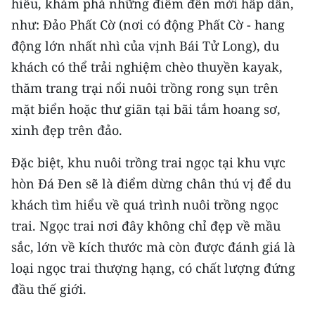
hiểu, khám phá những điểm đến mới hấp dẫn,
Media Pháp luật
như: Đảo Phất Cờ (nơi có động Phất Cờ - hang
Media Du lịch
động lớn nhất nhì của vịnh Bái Tử Long), du
khách có thể trải nghiệm chèo thuyền kayak,
Media Thế giới
thăm trang trại nổi nuôi trồng rong sụn trên
Media Thể thao
mặt biển hoặc thư giãn tại bãi tắm hoang sơ,
xinh đẹp trên đảo.
Media Giáo dục
Media Y tế
Đặc biệt, khu nuôi trồng trai ngọc tại khu vực
hòn Đá Đen sẽ là điểm dừng chân thú vị để du
Media Khoa học - Công nghệ
khách tìm hiểu về quá trình nuôi trồng ngọc
Media Môi trường
trai. Ngọc trai nơi đây không chỉ đẹp về mầu
sắc, lớn về kích thước mà còn được đánh giá là
Ảnh
loại ngọc trai thượng hạng, có chất lượng đứng
Infographic
đầu thế giới.