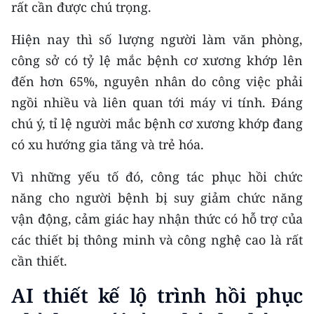
rất cần được chú trọng.
CHUYÊN ĐỀ
Hiện nay thì số lượng người làm văn phòng,
công sở có tỷ lệ mắc bệnh cơ xương khớp lên
CÁC CHUYÊN TRANG
đến hơn 65%, nguyên nhân do công việc phải
ngồi nhiều và liên quan tới máy vi tính. Đáng
VỀ BÁO NHÂN DÂN
chú ý, tỉ lệ người mắc bệnh cơ xương khớp đang
THỜI NAY
có xu hướng gia tăng và trẻ hóa.
Vì những yếu tố đó, công tác phục hồi chức
NHÂN DÂN CUỐI TUẦN
năng cho người bệnh bị suy giảm chức năng
NHÂN DÂN HẰNG THÁNG
vận động, cảm giác hay nhận thức có hỗ trợ của
các thiết bị thông minh và công nghệ cao là rất
MUA BÁO
cần thiết.
ĐỌC BÁO IN
AI thiết kế lộ trình hồi phục