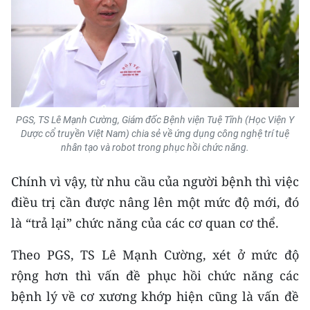
TIN MỚI
TIN ĐỊA PHƯƠNG
Trung du và miền núi phía Bắc
Đồng bằng sông Hồng
PGS, TS Lê Mạnh Cường, Giám đốc Bệnh viện Tuệ Tĩnh (Học Viện Y
Dược cổ truyền Việt Nam) chia sẻ về ứng dụng công nghệ trí tuệ
Bắc Trung Bộ
nhân tạo và robot trong phục hồi chức năng.
Duyên hải Nam Trung Bộ và Tây
Chính vì vậy, từ nhu cầu của người bệnh thì việc
Nguyên
điều trị cần được nâng lên một mức độ mới, đó
Đông Nam Bộ
là “trả lại” chức năng của các cơ quan cơ thể.
Đồng bằng sông Cửu Long
Theo PGS, TS Lê Mạnh Cường, xét ở mức độ
rộng hơn thì vấn đề phục hồi chức năng các
Chuyên trang Hà Nội
bệnh lý về cơ xương khớp hiện cũng là vấn đề
Chuyên trang TP. Hồ Chí Minh