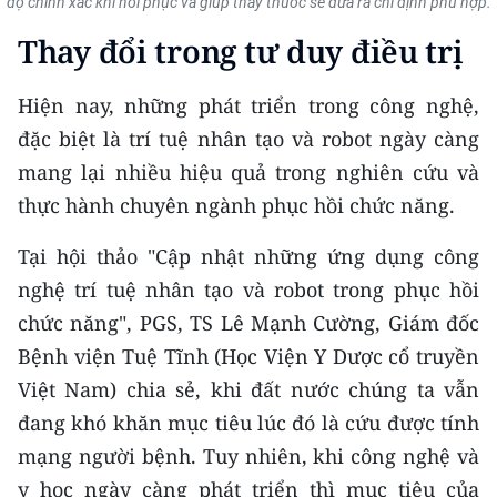
độ chính xác khi hồi phục và giúp thầy thuốc sẽ đưa ra chỉ định phù hợp.
CHƯƠNG TRÌNH OCOP - MỖI XÃ
MỘT SẢN PHẨM
Thay
đổi trong tư duy điều trị
Hiện nay, những phát triển trong công nghệ,
RADIO
đặc biệt là trí tuệ nhân tạo và robot ngày càng
MEDIA CENTER
mang lại nhiều hiệu quả trong nghiên cứu và
thực hành chuyên ngành phục hồi chức năng.
E-Magazine
Tại hội thảo "Cập nhật những ứng dụng công
Video
nghệ trí tuệ nhân tạo và robot trong phục hồi
Media Chính trị
chức năng", PGS, TS Lê Mạnh Cường, Giám đốc
Bệnh viện Tuệ Tĩnh (Học Viện Y Dược cổ truyền
Media Kinh tế
Việt Nam) chia sẻ, khi đất nước chúng ta vẫn
Media Văn hóa
đang khó khăn mục tiêu lúc đó là cứu được tính
mạng người bệnh. Tuy nhiên, khi công nghệ và
Media Xã hội
y học ngày càng phát triển thì mục tiêu của