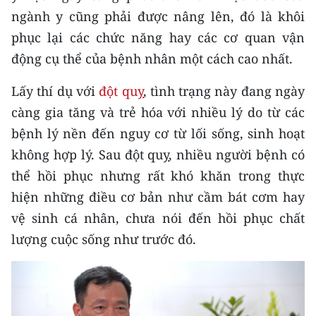
Media Pháp luật
ngành y cũng phải được nâng lên, đó là khôi
phục lại các chức năng hay các cơ quan vận
Media Du lịch
động cụ thể của bệnh nhân một cách cao nhất.
Media Thế giới
Lấy thí dụ với
đột quỵ
, tình trạng này đang ngày
Media Thể thao
càng gia tăng và trẻ hóa với nhiều lý do từ các
Media Giáo dục
bệnh lý nền đến nguy cơ từ lối sống, sinh hoạt
không hợp lý. Sau đột quỵ, nhiều người bệnh có
Media Y tế
thể hồi phục nhưng rất khó khăn trong thực
Media Khoa học - Công nghệ
hiện những điều cơ bản như cầm bát cơm hay
vệ sinh cá nhân, chưa nói đến hồi phục chất
Media Môi trường
lượng cuộc sống như trước đó.
Ảnh
Infographic