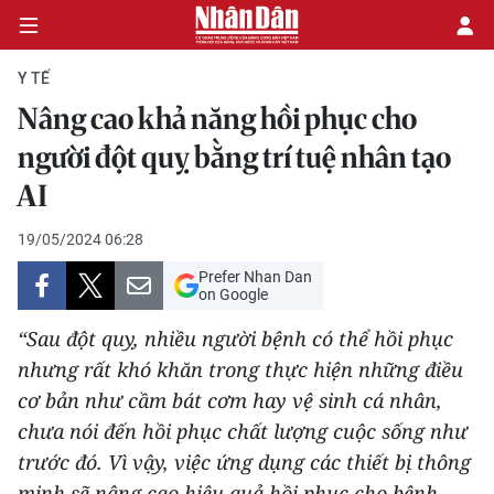
Y TẾ
Nâng cao khả năng hồi phục cho
CHÍNH TRỊ
người đột quỵ bằng trí tuệ nhân tạo
AI
KINH TẾ
19/05/2024 06:28
VĂN HÓA
Prefer Nhan Dan
on Google
XÃ HỘI
“Sau đột quỵ, nhiều người bệnh có thể hồi phục
PHÁP LUẬT
nhưng rất khó khăn trong thực hiện những điều
cơ bản như cầm bát cơm hay vệ sinh cá nhân,
DU LỊCH
chưa nói đến hồi phục chất lượng cuộc sống như
trước đó. Vì vậy, việc ứng dụng các thiết bị thông
THẾ GIỚI
minh sẽ nâng cao hiệu quả hồi phục cho bệnh