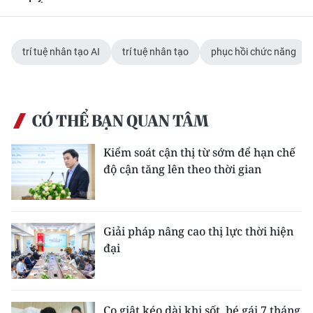
trí tuệ nhân tạo AI
trí tuệ nhân tạo
phục hồi chức năng
CÓ THỂ BẠN QUAN TÂM
Kiểm soát cận thị từ sớm để hạn chế
độ cận tăng lên theo thời gian
Giải pháp nâng cao thị lực thời hiện
đại
Co giật kéo dài khi sốt, bé gái 7 tháng