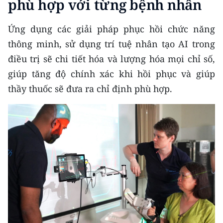
phù hợp với từng bệnh nhân
ENGLISH
Ứng dụng các giải pháp phục hồi chức năng
中文
thông minh, sử dụng trí tuệ nhân tạo AI trong
FRANÇAIS
điều trị sẽ chi tiết hóa và lượng hóa mọi chỉ số,
giúp tăng độ chính xác khi hồi phục và giúp
РУССКИЙ
thầy thuốc sẽ đưa ra chỉ định phù hợp.
ESPAÑOL
한국어