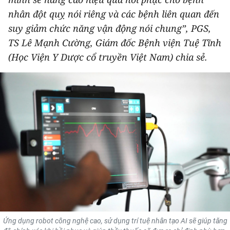
THỂ THAO
nhân đột quỵ nói riêng và các bệnh liên quan đến
suy giảm chức năng vận động nói chung”, PGS,
GIÁO DỤC
TS Lê Mạnh Cường, Giám đốc Bệnh viện Tuệ Tĩnh
(Học Viện Y Dược cổ truyền Việt Nam) chia sẻ.
Y TẾ
KHOA HỌC - CÔNG NGHỆ
MÔI TRƯỜNG
BẠN ĐỌC
KIỂM CHỨNG THÔNG TIN
TRI THỨC CHUYÊN SÂU
54 DÂN TỘC VIỆT NAM
Ứng dụng robot công nghệ cao, sử dụng trí tuệ nhân tạo AI sẽ giúp tăng