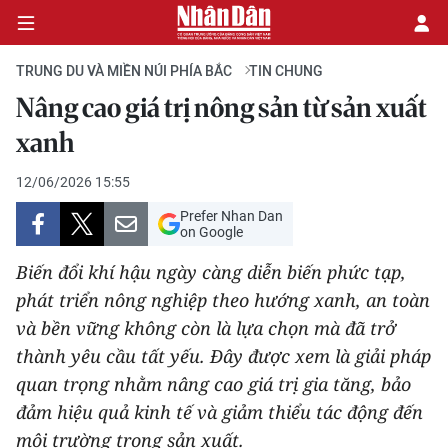
TRUNG DU VÀ MIỀN NÚI PHÍA BẮC
TIN CHUNG
Nâng cao giá trị nông sản từ sản xuất
CHÍNH TRỊ
xanh
KINH TẾ
12/06/2026 15:55
Prefer Nhan Dan
VĂN HÓA
on Google
Biến đổi khí hậu ngày càng diễn biến phức tạp,
XÃ HỘI
phát triển nông nghiệp theo hướng xanh, an toàn
và bền vững không còn là lựa chọn mà đã trở
PHÁP LUẬT
thành yêu cầu tất yếu. Đây được xem là giải pháp
DU LỊCH
quan trọng nhằm nâng cao giá trị gia tăng, bảo
đảm hiệu quả kinh tế và giảm thiểu tác động đến
THẾ GIỚI
môi trường trong sản xuất.