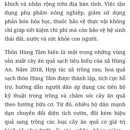
khích và nhân rộng trên địa bàn tỉnh. Việc tận
TIN MỚI
dụng phụ phẩm nông nghiệp, giảm sử dụng
TIN ĐỊA PHƯƠNG
phân bón hóa học, thuốc bảo vệ thực vật không
chỉ giúp tiết kiệm chi phí mà còn bảo vệ hệ sinh
Trung du và miền núi phía Bắc
thái đất, nước và sức khỏe con người.
Đồng bằng sông Hồng
Thôn Hùng Tâm hiện là một trong những vùng
Bắc Trung Bộ
sản xuất cây ăn quả sạch tiêu biểu của xã Hùng
An. Năm 2018, Hợp tác xã trồng rau, hoa quả
Duyên hải Nam Trung Bộ và Tây
sạch thôn Hùng Tâm được thành lập, tích cực hỗ
Nguyên
trợ, hướng dẫn người dân áp dụng các tiến bộ
Đông Nam Bộ
kỹ thuật trong trồng và chăm sóc cây ăn quả
Đồng bằng sông Cửu Long
theo hướng hữu cơ. Từ đó, nhiều hộ dân mạnh
dạn chuyển đổi diện tích vườn, đồi kém hiệu
Chuyên trang Hà Nội
quả sang trồng các loại cây ăn quả có giá trị
Chuyên trang TP. Hồ Chí Minh