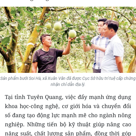
THỂ THAO
GIÁO DỤC
Y TẾ
KHOA HỌC - CÔNG NGHỆ
MÔI TRƯỜNG
Sản phẩm bưởi Soi Hà, xã Xuân Vân đã được Cục Sở hữu trí tuệ cấp chứng
BẠN ĐỌC
nhận chỉ dẫn địa lý.
KIỂM CHỨNG THÔNG TIN
Tại tỉnh Tuyên Quang, việc đẩy mạnh ứng dụng
khoa học-công nghệ, cơ giới hóa và chuyển đổi
TRI THỨC CHUYÊN SÂU
số đang tạo động lực mạnh mẽ cho ngành nông
nghiệp. Những tiến bộ kỹ thuật giúp nâng cao
54 DÂN TỘC VIỆT NAM
năng suất, chất lượng sản phẩm, đồng thời góp