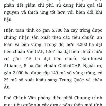
CHƯƠNG TRÌNH OCOP - MỖI XÃ
phần tiết giảm chi phí, sử dụng hiệu quả tài
MỘT SẢN PHẨM
nguyên và thích ứng tốt hơn với biến đổi khí
hậu.
RADIO
Hiện toàn tỉnh có gần 5.700 ha cây trồng được
MEDIA CENTER
chứng nhận sản xuất theo các tiêu chuẩn an
toàn và bền vững. Trong đó, hơn 3.200 ha đạt
E-Magazine
tiêu chuẩn VietGAP, 1.561 ha đạt tiêu chuẩn hữu
Video
cơ, gần 915 ha đạt tiêu chuẩn Rainforest
Alliance, 8 ha đạt chuẩn GlobalGAP. Ngoài ra,
Media Chính trị
gần 2.000 ha được cấp 149 mã số vùng trồng, có
Media Kinh tế
25 mã số xuất khẩu sang Trung Quốc và châu
Âu.
Media Văn hóa
Media Xã hội
Phó Chánh Văn phòng điều phối Chương trình
mục tiêu quốc gia xây dựng nông thôn mới tỉnh