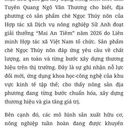
Media Pháp luật
Tuyên Quang Ngô Văn Thương cho biết, địa
Media Du lịch
phương có sản phẩm chè Ngọc Thúy nõn của
Hợp tác xã Dịch vụ nông nghiệp Sử Anh đoạt
Media Thế giới
giải thưởng “Mai An Tiêm” năm 2026 do Liên
Media Thể thao
minh Hợp tác xã Việt Nam tổ chức. Sản phẩm
chè Ngọc Thúy nõn đáp ứng yêu cầu về chất
Media Giáo dục
lượng, an toàn và từng bước xây dựng thương
Media Y tế
hiệu trên thị trường. Đây là sự ghi nhận nỗ lực
đổi mới, ứng dụng khoa học-công nghệ của khu
Media Khoa học - Công nghệ
vực kinh tế tập thể; cho thấy nông sản địa
Media Môi trường
phương đang từng bước chuẩn hóa, xây dựng
thương hiệu và gia tăng giá trị.
Ảnh
Bên cạnh đó, các mô hình sản xuất hữu cơ,
Infographic
nông nghiệp tuần hoàn đang được khuyến