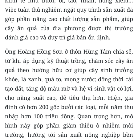
kinh tế như bưởi, ổi, táo, nhãn, hồng xiêm...
Việc tuân thủ nghiêm ngặt quy trình sản xuất đã
CHUYÊN ĐỀ
góp phần nâng cao chất lượng sản phẩm, giúp
cây ăn quả của địa phương được thị trường
CÁC CHUYÊN TRANG
đánh giá cao và duy trì giá bán ổn định.
VỀ BÁO NHÂN DÂN
Ông Hoàng Hồng Sơn ở thôn Hùng Tâm chia sẻ,
từ khi áp dụng kỹ thuật trồng, chăm sóc cây ăn
THỜI NAY
quả theo hướng hữu cơ giúp cây sinh trưởng
NHÂN DÂN CUỐI TUẦN
khỏe, lá xanh, quả to, mọng nước; đồng thời cải
tạo đất, tăng độ màu mỡ và hệ vi sinh vật có lợi,
NHÂN DÂN HẰNG THÁNG
cho năng suất cao, dễ tiêu thụ hơn. Hiện, gia
đình có hơn 200 gốc bưởi các loại, mỗi năm thu
MUA BÁO
nhập hơn 100 triệu đồng. Quan trọng hơn, mô
ĐỌC BÁO IN
hình này góp phần giảm thiểu ô nhiễm môi
trường, hướng tới sản xuất nông nghiệp bền