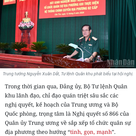
THỂ THAO
GIÁO DỤC
Y TẾ
KHOA HỌC - CÔNG NGHỆ
MÔI TRƯỜNG
Trung tướng Nguyễn Xuân Dắt, Tư lệnh Quân khu phát biểu tại hội nghị.
BẠN ĐỌC
Trong thời gian qua, Đảng ủy, Bộ Tư lệnh Quân
KIỂM CHỨNG THÔNG TIN
khu lãnh đạo, chỉ đạo quán triệt sâu sắc các
nghị quyết, kế hoạch của Trung ương và Bộ
TRI THỨC CHUYÊN SÂU
Quốc phòng, trọng tâm là Nghị quyết số 866 của
Quân ủy Trung ương về sắp xếp tổ chức quân sự
54 DÂN TỘC VIỆT NAM
địa phương theo hướng “
tinh, gọn, mạnh
”.