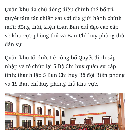
CHƯƠNG TRÌNH OCOP - MỖI XÃ
Quân khu đã chủ động điều chỉnh thế bố trí,
MỘT SẢN PHẨM
quyết tâm tác chiến sát với địa giới hành chính
mới; đồng thời, kiện toàn Ban chỉ đạo các cấp
RADIO
về khu vực phòng thủ và Ban Chỉ huy phòng thủ
MEDIA CENTER
dân sự.
E-Magazine
Quân khu tổ chức Lễ công bố Quyết định sáp
nhập và tổ chức lại 5 Bộ Chỉ huy quân sự cấp
Video
tỉnh; thành lập 5 Ban Chỉ huy Bộ đội Biên phòng
Media Chính trị
và 19 Ban chỉ huy phòng thủ khu vực.
Media Kinh tế
Media Văn hóa
Media Xã hội