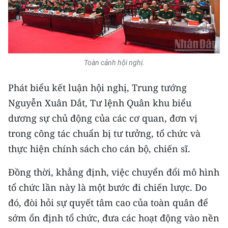
Media Pháp luật
Media Du lịch
Media Thế giới
Toàn cảnh hội nghị.
Media Thể thao
Phát biểu kết luận hội nghị, Trung tướng
Media Giáo dục
Nguyễn Xuân Dắt, Tư lệnh Quân khu biểu
Media Y tế
dương sự chủ động của các cơ quan, đơn vị
trong công tác chuẩn bị tư tưởng, tổ chức và
Media Khoa học - Công nghệ
thực hiện chính sách cho cán bộ, chiến sĩ.
Media Môi trường
Đồng thời, khẳng định, việc chuyển đổi mô hình
Ảnh
tổ chức lần này là một bước đi chiến lược. Do
đó, đòi hỏi sự quyết tâm cao của toàn quân để
Infographic
sớm ổn định tổ chức, đưa các hoạt động vào nền