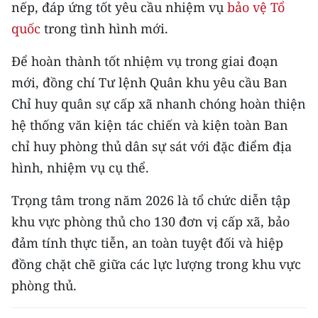
nếp, đáp ứng tốt yêu cầu nhiệm vụ
bảo vệ Tổ
TIN MỚI
quốc
trong tình hình mới.
TIN ĐỊA PHƯƠNG
Để hoàn thành tốt nhiệm vụ trong giai đoạn
Trung du và miền núi phía Bắc
mới, đồng chí Tư lệnh Quân khu yêu cầu Ban
Chỉ huy quân sự cấp xã nhanh chóng hoàn thiện
Đồng bằng sông Hồng
hệ thống văn kiện tác chiến và kiện toàn Ban
Bắc Trung Bộ
chỉ huy phòng thủ dân sự sát với đặc điểm địa
hình, nhiệm vụ cụ thể.
Duyên hải Nam Trung Bộ và Tây
Nguyên
Trọng tâm trong năm 2026 là tổ chức diễn tập
khu vực phòng thủ cho 130 đơn vị cấp xã, bảo
Đông Nam Bộ
đảm tính thực tiễn, an toàn tuyệt đối và hiệp
Đồng bằng sông Cửu Long
đồng chặt chẽ giữa các lực lượng trong khu vực
phòng thủ.
Chuyên trang Hà Nội
Chuyên trang TP. Hồ Chí Minh