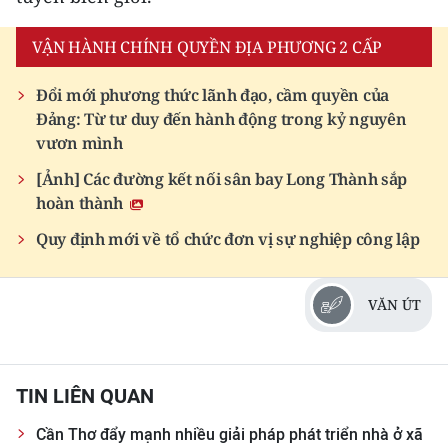
ENGLISH
VẬN HÀNH CHÍNH QUYỀN ĐỊA PHƯƠNG 2 CẤP
中文
Đổi mới phương thức lãnh đạo, cầm quyền của
FRANÇAIS
Đảng: Từ tư duy đến hành động trong kỷ nguyên
vươn mình
РУССКИЙ
[Ảnh] Các đường kết nối sân bay Long Thành sắp
hoàn thành
ESPAÑOL
Quy định mới về tổ chức đơn vị sự nghiệp công lập
한국어
VĂN ÚT
TIN LIÊN QUAN
Cần Thơ đẩy mạnh nhiều giải pháp phát triển nhà ở xã