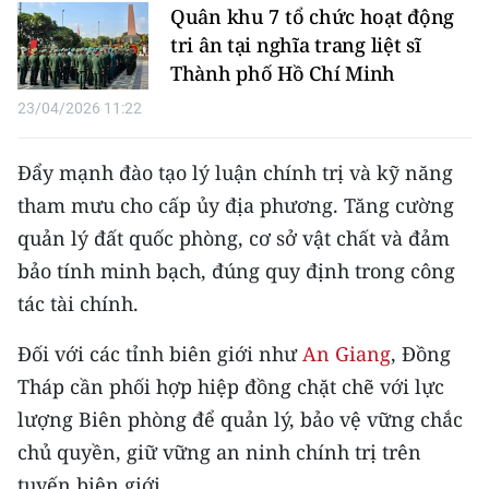
Quân khu 7 tổ chức hoạt động
tri ân tại nghĩa trang liệt sĩ
CHUYÊN ĐỀ
Thành phố Hồ Chí Minh
CÁC CHUYÊN TRANG
23/04/2026 11:22
VỀ BÁO NHÂN DÂN
Đẩy mạnh đào tạo lý luận chính trị và kỹ năng
tham mưu cho cấp ủy địa phương. Tăng cường
THỜI NAY
quản lý đất quốc phòng, cơ sở vật chất và đảm
bảo tính minh bạch, đúng quy định trong công
NHÂN DÂN CUỐI TUẦN
tác tài chính.
NHÂN DÂN HẰNG THÁNG
Đối với các tỉnh biên giới như
An Giang
, Đồng
MUA BÁO
Tháp cần phối hợp hiệp đồng chặt chẽ với lực
lượng Biên phòng để quản lý, bảo vệ vững chắc
ĐỌC BÁO IN
chủ quyền, giữ vững an ninh chính trị trên
tuyến biên giới.