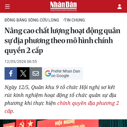
ĐỒNG BẰNG SÔNG CỬU LONG
TIN CHUNG
Nâng cao chất lượng hoạt động quân
CHÍNH TRỊ
sự địa phương theo mô hình chính
quyền 2 cấp
KINH TẾ
12/05/2026 06:55
VĂN HÓA
Prefer Nhan Dan
on Google
XÃ HỘI
Ngày 12/5, Quân khu 9 tổ chức Hội nghị sơ kết
PHÁP LUẬT
rút kinh nghiệm hoạt động tổ chức quân sự địa
phương khi thực hiện
chính quyền địa phương 2
DU LỊCH
cấp
.
THẾ GIỚI