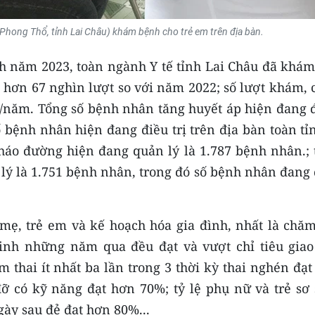
Phong Thổ, tỉnh Lai Châu) khám bệnh cho trẻ em trên địa bàn.
nh năm 2023, toàn ngành Y tế tỉnh Lai Châu đã khám
g hơn 67 nghìn lượt so với năm 2022; số lượt khám,
i/năm. Tổng số bệnh nhân tăng huyết áp hiện đang 
 bệnh nhân hiện đang điều trị trên địa bàn toàn tỉ
háo đường hiện đang quản lý là 1.787 bệnh nhân.; 
lý là 1.751 bệnh nhân, trong đó số bệnh nhân đang 
mẹ, trẻ em và kế hoạch hóa gia đình, nhất là chăm
sinh những năm qua đều đạt và vượt chỉ tiêu giao
 thai ít nhất ba lần trong 3 thời kỳ thai nghén đạ
ỡ có kỹ năng đạt hơn 70%; tỷ lệ phụ nữ và trẻ sơ 
gày sau đẻ đạt hơn 80%...