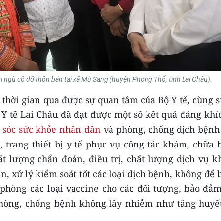
ội ngũ cô đỡ thôn bản tại xã Mù Sang (huyện Phong Thổ, tỉnh Lai Châu).
, thời gian qua được sự quan tâm của Bộ Y tế, cùng 
 Y tế Lai Châu đã đạt được một số kết quả đáng khí
 sóc sức khỏe nhân dân
và phòng, chống dịch bệnh 
, trang thiết bị y tế phục vụ công tác khám, chữa 
t lượng chẩn đoán, điều trị, chất lượng dịch vụ k
ện, xử lý kiểm soát tốt các loại dịch bệnh, không để
m phòng các loại vaccine cho các đối tượng, bảo đả
 phòng, chống bệnh không lây nhiễm như tăng huyết