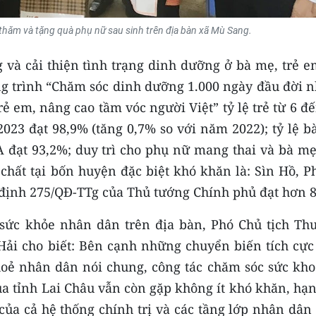
thăm và tặng quà phụ nữ sau sinh trên địa bàn xã Mù Sang.
 và cải thiện tình trạng dinh dưỡng ở bà mẹ, trẻ e
ng trình “Chăm sóc dinh dưỡng 1.000 ngày đầu đời 
 em, nâng cao tầm vóc người Việt” tỷ lệ trẻ từ 6 đ
023 đạt 98,9% (tăng 0,7% so với năm 2022); tỷ lệ b
 đạt 93,2%; duy trì cho phụ nữ mang thai và bà mẹ
chất tại bốn huyện đặc biệt khó khăn là: Sìn Hồ, P
định 275/QĐ-TTg của Thủ tướng Chính phủ đạt hơn 
 sức khỏe nhân dân trên địa bàn, Phó Chủ tịch Th
ải cho biết: Bên cạnh những chuyển biến tích cực
khoẻ nhân dân nói chung, công tác chăm sóc sức kho
ủa tỉnh Lai Châu vẫn còn gặp không ít khó khăn, hạ
của cả hệ thống chính trị và các tầng lớp nhân dân