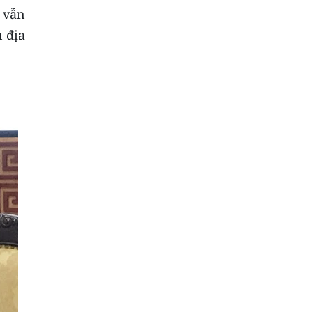
g vẫn
n địa