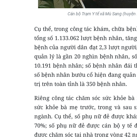
Cán bộ Trạm Y tế xã Mù Sang (huyện 
Cụ thể, trong công tác khám, chữa bệ
tổng số 1.133.062 lượt bệnh nhân, tăn
bệnh của người dân đạt 2,3 lượt ngườ
quản lý là gần 20 nghìn bệnh nhân, số
10.191 bệnh nhân; số bệnh nhân đái t
số bệnh nhân bướu cổ hiện đang quản 
trị trên toàn tỉnh là 350 bệnh nhân.
Riêng công tác chăm sóc sức khỏe bà 
sức khỏe bà mẹ trước, trong và sau 
ngành. Cụ thể, số phụ nữ đẻ được khám
70%; số phụ nữ đẻ được cán bộ y tế đ
được chăm sóc tại nhà trong vòng 42 n