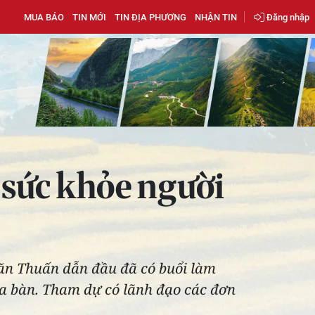
MUA BÁO
TIN MỚI
TIN ĐỊA PHƯƠNG
NHẬN TIN
Đăng nhập
 sức khỏe người
Văn Thuấn dẫn đầu đã có buổi làm
ịa bàn. Tham dự có lãnh đạo các đơn