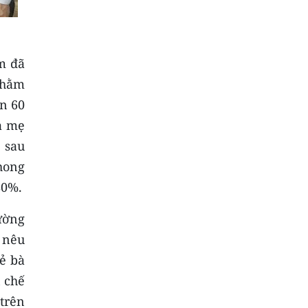
m đã
nhằm
ến 60
à mẹ
 sau
hong
80%.
ường
 nêu
ẻ bà
n chế
 trên