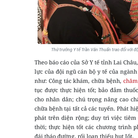
Thứ trưởng Y tế Trần Văn Thuấn trao đổi với đ
Theo báo cáo của Sở Y tế tỉnh Lai Châu
lực của đội ngũ cán bộ y tế của ngành
như: Công tác khám, chữa bệnh,
chăm
tục được thực hiện tốt; bảo đảm thuốc
cho nhân dân; chú trọng nâng cao chấ
chữa bệnh tại tất cả các tuyến. Phát hi
phát trên diện rộng; duy trì việc tiê
thời; thực hiện tốt các chương trình
đái tháo đường, rối loạn thiếu hụt Iốt.