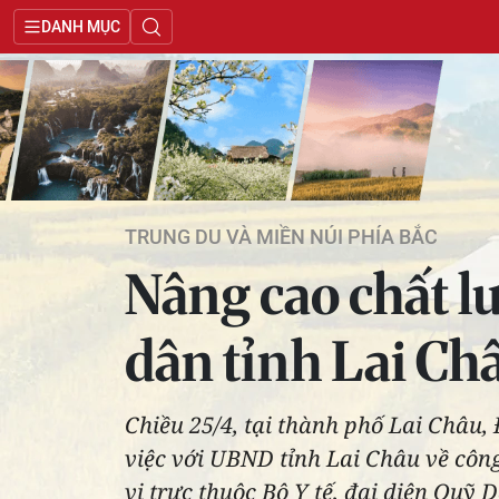
DANH MỤC
TRUNG DU VÀ MIỀN NÚI PHÍA BẮC
Nâng cao chất l
dân tỉnh Lai Ch
Chiều 25/4, tại thành phố Lai Châu
việc với UBND tỉnh Lai Châu về côn
vị trực thuộc Bộ Y tế, đại diện Quỹ 