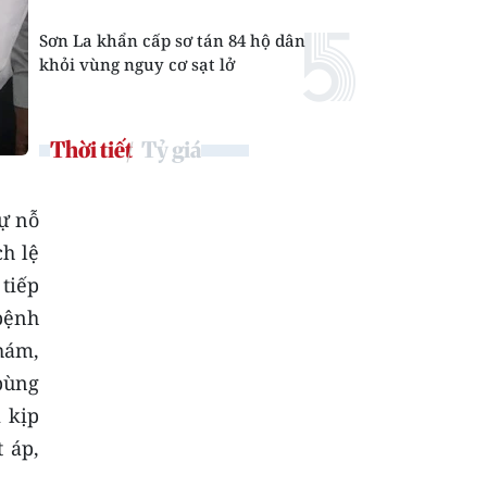
Sơn La khẩn cấp sơ tán 84 hộ dân
khỏi vùng nguy cơ sạt lở
Thời tiết
Tỷ giá
sự nỗ
ch lệ
tiếp
bệnh
hám,
 bùng
m kịp
 áp,