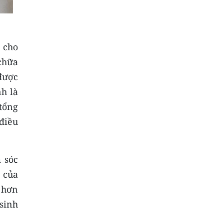
 cho
 chữa
được
nh là
tổng
điều
 sóc
 của
t hơn
sinh