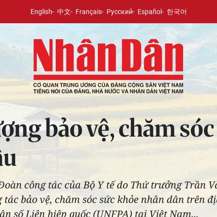
English
中文
Français
Русский
Español
한국어
ượng bảo vệ, chăm sóc
âu
, Đoàn công tác của Bộ Y tế do Thứ trưởng Trần 
g tác bảo vệ, chăm sóc sức khỏe nhân dân trên đ
Dân số Liên hiệp quốc (UNFPA) tại Việt Nam...